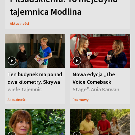
tajemnica Modlina
Aktualności
Ten budynek ma ponad
Nowa edycja „The
dwa kilometry. Skrywa
Voice Comeback
wiele tajemnic
Stage”. Ania Karwan
zapowiada
Aktualności
Rozmowy
niespodzianki