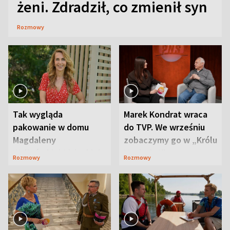
żeni. Zdradził, co zmienił syn
Rozmowy
Tak wygląda
Marek Kondrat wraca
pakowanie w domu
do TVP. We wrześniu
Magdaleny
zobaczymy go w „Królu
Waligórskiej-Lisieckiej.
Maciusiu I”
Rozmowy
Rozmowy
Mąż nie odpuszcza