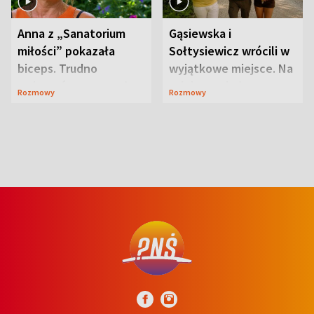
Anna z „Sanatorium
Gąsiewska i
miłości” pokazała
Sołtysiewicz wrócili w
biceps. Trudno
wyjątkowe miejsce. Na
uwierzyć, co przeszła
szlaku czekał
Rozmowy
Rozmowy
wcześniej
niedźwiedź