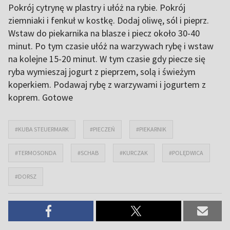
Pokrój cytrynę w plastry i ułóż na rybie. Pokrój
ziemniaki i fenkuł w kostkę. Dodaj oliwę, sól i pieprz.
Wstaw do piekarnika na blasze i piecz około 30-40
minut. Po tym czasie ułóż na warzywach rybę i wstaw
na kolejne 15-20 minut. W tym czasie gdy piecze się
ryba wymieszaj jogurt z pieprzem, solą i świeżym
koperkiem. Podawaj rybę z warzywami i jogurtem z
koprem. Gotowe
#KUBA STEUERMARK
#PIECZEŃ
#PIEKARNIK
#TERMOSONDA
#SCHAB
#KURCZAK
#POLĘDWICA
#DORSZ