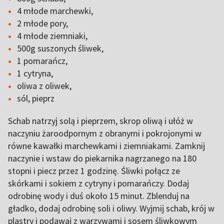
4 młode marchewki,
2 młode pory,
4 młode ziemniaki,
500g suszonych śliwek,
1 pomarańcz,
1 cytryna,
oliwa z oliwek,
sól, pieprz
Schab natrzyj solą i pieprzem, skrop oliwą i ułóż w
naczyniu żaroodpornym z obranymi i pokrojonymi w
równe kawałki marchewkami i ziemniakami. Zamknij
naczynie i wstaw do piekarnika nagrzanego na 180
stopni i piecz przez 1 godzinę. Śliwki połącz ze
skórkami i sokiem z cytryny i pomarańczy. Dodaj
odrobinę wody i duś około 15 minut. Zblenduj na
gładko, dodaj odrobinę soli i oliwy. Wyjmij schab, krój w
plastry i podawaj z warzywami i sosem śliwkowym