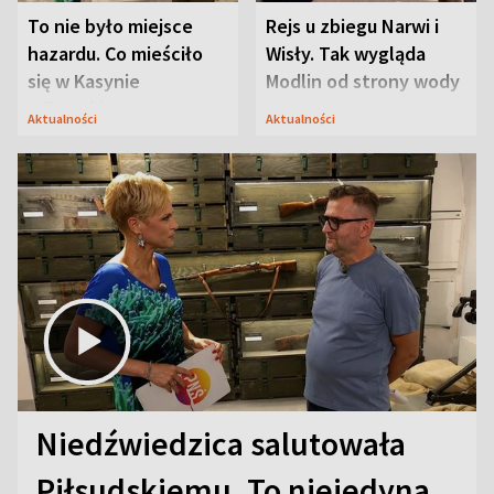
To nie było miejsce
Rejs u zbiegu Narwi i
hazardu. Co mieściło
Wisły. Tak wygląda
się w Kasynie
Modlin od strony wody
Oficerskim?
Aktualności
Aktualności
Niedźwiedzica salutowała
Piłsudskiemu. To niejedyna