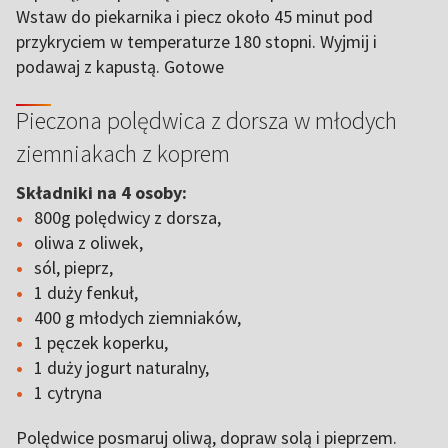
Wstaw do piekarnika i piecz około 45 minut pod
przykryciem w temperaturze 180 stopni. Wyjmij i
podawaj z kapustą. Gotowe
Pieczona polędwica z dorsza w młodych
ziemniakach z koprem
Składniki na 4 osoby:
800g polędwicy z dorsza,
oliwa z oliwek,
sól, pieprz,
1 duży fenkuł,
400 g młodych ziemniaków,
1 pęczek koperku,
1 duży jogurt naturalny,
1 cytryna
Polędwice posmaruj oliwą, dopraw solą i pieprzem.