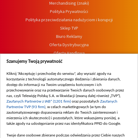
Merchandising (znaki)
Polityka Prywatności
Polityka przeciwdziałania nadużyciom i korupcji
Sklep TVP
Biuro Reklamy
Oferta Dystrybucyjna
Oferta Handlowa
Dostępność
Szanujemy Twoją prywatność
Moje zgody
Kliknij "Akceptuję i przechodzę do serwisu", aby wyrazić zgody na
Procedura zgłoszeń wewnętrznych
korzystanie z technologii automatycznego śledzenia i zbierania danych,
dostęp do informacji na Twoim urządzeniu końcowym i ich
przechowywanie oraz na przetwarzanie Twoich danych osobowych przez
nas, czyli Telewizję Polską S.A. w likwidacji (zwaną dalej również „TVP”),
Zaufanych Partnerów z IAB* (1201 firm)
oraz pozostałych
Zaufanych
Partnerów TVP (93 firm)
, w celach marketingowych (w tym do
zautomatyzowanego dopasowania reklam do Twoich zainteresowań i
mierzenia ich skuteczności) i pozostałych, które wskazujemy poniżej, a
także zgody na udostępnianie przez nas identyfikatora PPID do Google.
Twoje dane osobowe zbierane podczas odwiedzania przez Ciebie naszych