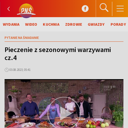
WYDANIA
WIDEO
KUCHNIA
ZDROWIE
GWIAZDY
PORADY
PYTANIE NA ŚNIADANIE
Pieczenie z sezonowymi warzywami
cz.4
03.08.2023, 05:41