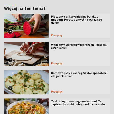
Więcej na ten temat
Pieczony ser koryciński na buraku z
miodem. Prosty pomysł na wyraziste
danie
Przepisy
Wędzony twarożek w pierogach – prosto,
a genialnie!
Przepisy
Domowe pyzy z kaczką. Szybki sposób na
elegancki obiad
Przepisy
Za dużo ugotowanego makaronu? Ta
zapiekanka zrobi z niego kulinarne cudo