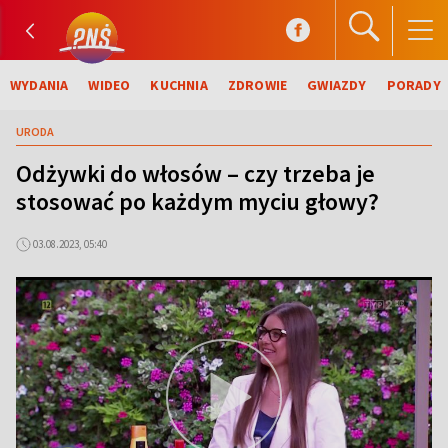
WYDANIA
WIDEO
KUCHNIA
ZDROWIE
GWIAZDY
PORADY
URODA
Odżywki do włosów – czy trzeba je
stosować po każdym myciu głowy?
03.08.2023, 05:40