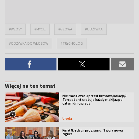
#WŁOSY
#MYCIE
#GŁOWA
#ODŻYWKA
#ODŻYWKA DO WŁOSÓW
#TRYCHOLOG
Więcej na ten temat
Nie masz czasu przed firmową kolacją?
Ten patent uratuje każdy makijaż po
całym dniu pracy
Uroda
Finał 8. edycji programu: Twoja nowa
figura