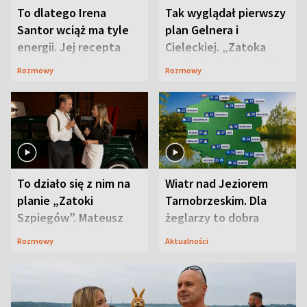
To dlatego Irena
Tak wyglądał pierwszy
Santor wciąż ma tyle
plan Gelnera i
energii. Jej recepta
Cieleckiej. „Zatoka
jest zaskakująco
szpiegów” od razu ich
Rozmowy
Rozmowy
prosta
zaskoczyła
To działo się z nim na
Wiatr nad Jeziorem
planie „Zatoki
Tarnobrzeskim. Dla
Szpiegów”. Mateusz
żeglarzy to dobra
Janicki odsłonił
wiadomość
Rozmowy
Aktualności
aktorski sekret