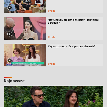
Uroda
"Ratunku! Moje usta znikają!" - jak temu
zaradzić?
Uroda
Czy można odwrócić proces siwienia?
Uroda
Najnowsze