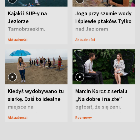
Kajaki i SUP-y na
Joga przy szumie wody
Jeziorze
i śpiewie ptaków. Tylko
Tarnobrzeskim.
nad Jeziorem
Przyrodnicy zwracają
Tarnobrzeskim
Aktualności
Aktualności
uwagę na coś jeszcze
Kiedyś wydobywano tu
Marcin Korcz z serialu
siarkę. Dziś to idealne
„Na dobre i na złe”
miejsce na
ogłosił, że się żeni.
wypoczynek
Zdradził, co zmienił
Aktualności
Rozmowy
syn