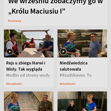
We wrześniu zobaczymy go w
„Królu Maciusiu I”
Rozmowy
Rejs u zbiegu Narwi i
Niedźwiedzica
Wisły. Tak wygląda
salutowała
Modlin od strony wody
Piłsudskiemu. To
niejedyna tajemnica
Aktualności
Aktualności
Modlina