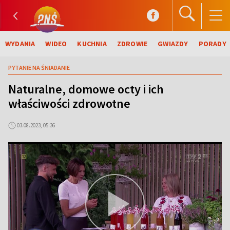
WYDANIA
WIDEO
KUCHNIA
ZDROWIE
GWIAZDY
PORADY
PYTANIE NA ŚNIADANIE
Naturalne, domowe octy i ich
właściwości zdrowotne
03.08.2023, 05:36