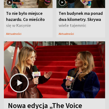
To nie było miejsce
Ten budynek ma ponad
hazardu. Co mieściło
dwa kilometry. Skrywa
się w Kasynie
wiele tajemnic
Oficerskim?
Aktualności
Aktualności
Nowa edycja „The Voice