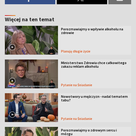
Więcej na ten temat
Porozmawiajmy o wpływie alkoholu na
zdrowie
Planuję długie życie
Ministerstwo Zdrowia chce całkowitego
zakazu reklam alkoholu
Pytanie na Śniadanie
Nowotwory u mężczyzn - nadal tematem
tabu?
Pytanie na Śniadanie
Porozmawiajmy o zdrowym sercu i
mózgu