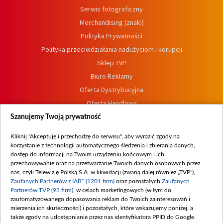
Serwis fotograficzny
Merchandising (znaki)
Polityka Prywatności
Polityka przeciwdziałania nadużyciom i korupcji
Sklep TVP
Biuro Reklamy
Oferta Dystrybucyjna
Oferta Handlowa
Dostępność
Szanujemy Twoją prywatność
Moje zgody
Kliknij "Akceptuję i przechodzę do serwisu", aby wyrazić zgody na
Procedura zgłoszeń wewnętrznych
korzystanie z technologii automatycznego śledzenia i zbierania danych,
dostęp do informacji na Twoim urządzeniu końcowym i ich
przechowywanie oraz na przetwarzanie Twoich danych osobowych przez
nas, czyli Telewizję Polską S.A. w likwidacji (zwaną dalej również „TVP”),
Zaufanych Partnerów z IAB* (1201 firm)
oraz pozostałych
Zaufanych
Partnerów TVP (93 firm)
, w celach marketingowych (w tym do
zautomatyzowanego dopasowania reklam do Twoich zainteresowań i
mierzenia ich skuteczności) i pozostałych, które wskazujemy poniżej, a
także zgody na udostępnianie przez nas identyfikatora PPID do Google.