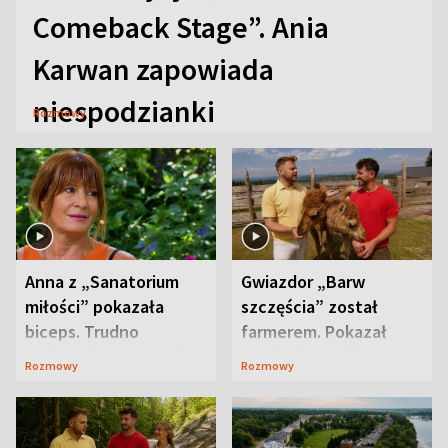
Comeback Stage”. Ania
Karwan zapowiada
niespodzianki
Rozmowy
Anna z „Sanatorium
Gwiazdor „Barw
miłości” pokazała
szczęścia” został
biceps. Trudno
farmerem. Pokazał
uwierzyć, co przeszła
swoje niezwykłe
Rozmowy
Rozmowy
wcześniej
ranczo