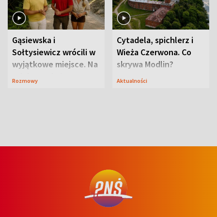
Gąsiewska i
Cytadela, spichlerz i
Sołtysiewicz wrócili w
Wieża Czerwona. Co
wyjątkowe miejsce. Na
skrywa Modlin?
szlaku czekał
Rozmowy
Aktualności
niedźwiedź