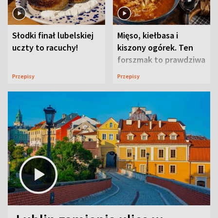
Słodki finał lubelskiej
Mięso, kiełbasa i
uczty to racuchy!
kiszony ogórek. Ten
forszmak to prawdziwa
uczta
Przepisy
Przepisy