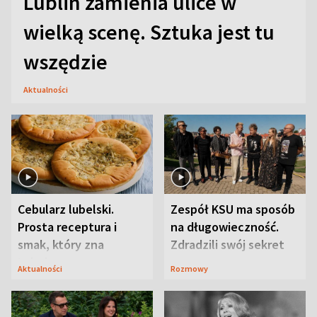
Lublin zamienia ulice w
wielką scenę. Sztuka jest tu
wszędzie
Aktualności
Cebularz lubelski.
Zespół KSU ma sposób
Prosta receptura i
na długowieczność.
smak, który zna
Zdradzili swój sekret
Lubelszczyzna
Aktualności
Rozmowy