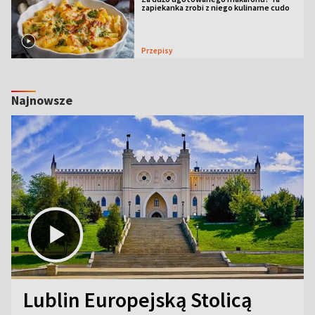
zapiekanka zrobi z niego kulinarne cudo
Przepisy
Najnowsze
Lublin Europejską Stolicą