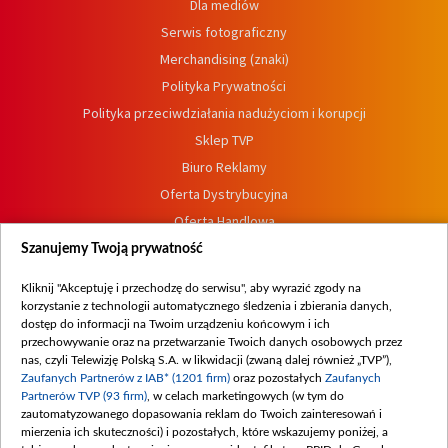
Dla mediów
Serwis fotograficzny
Merchandising (znaki)
Polityka Prywatności
Polityka przeciwdziałania nadużyciom i korupcji
Sklep TVP
Biuro Reklamy
Oferta Dystrybucyjna
Oferta Handlowa
Dostępność
Szanujemy Twoją prywatność
Moje zgody
Kliknij "Akceptuję i przechodzę do serwisu", aby wyrazić zgody na
Procedura zgłoszeń wewnętrznych
korzystanie z technologii automatycznego śledzenia i zbierania danych,
dostęp do informacji na Twoim urządzeniu końcowym i ich
przechowywanie oraz na przetwarzanie Twoich danych osobowych przez
nas, czyli Telewizję Polską S.A. w likwidacji (zwaną dalej również „TVP”),
Zaufanych Partnerów z IAB* (1201 firm)
oraz pozostałych
Zaufanych
Partnerów TVP (93 firm)
, w celach marketingowych (w tym do
zautomatyzowanego dopasowania reklam do Twoich zainteresowań i
mierzenia ich skuteczności) i pozostałych, które wskazujemy poniżej, a