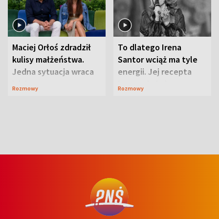
Maciej Orłoś zdradził
To dlatego Irena
kulisy małżeństwa.
Santor wciąż ma tyle
Jedna sytuacja wraca
energii. Jej recepta
jak bumerang
jest zaskakująco
Rozmowy
Rozmowy
prosta