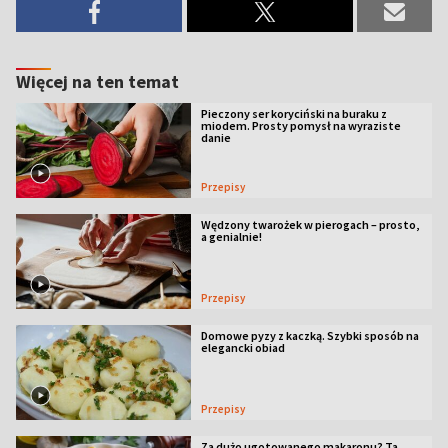
Więcej na ten temat
Pieczony ser koryciński na buraku z
miodem. Prosty pomysł na wyraziste
danie
Przepisy
Wędzony twarożek w pierogach – prosto,
a genialnie!
Przepisy
Domowe pyzy z kaczką. Szybki sposób na
elegancki obiad
Przepisy
Za dużo ugotowanego makaronu? Ta