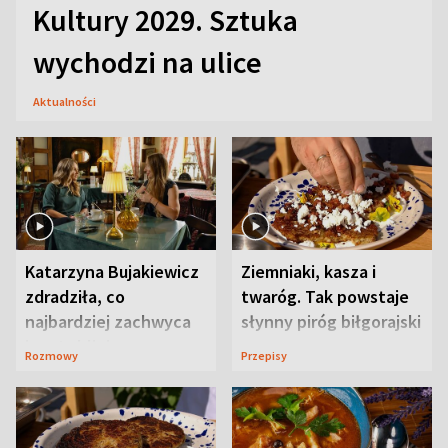
Kultury 2029. Sztuka
wychodzi na ulice
Aktualności
Katarzyna Bujakiewicz
Ziemniaki, kasza i
zdradziła, co
twaróg. Tak powstaje
najbardziej zachwyca
słynny piróg biłgorajski
ją w Lublinie
Rozmowy
Przepisy