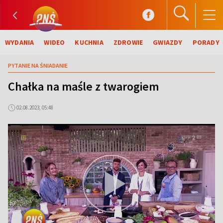
WYDANIA
WIDEO
KUCHNIA
ZDROWIE
GWIAZDY
PORADY
PYTANIE NA ŚNIADANIE
Chałka na maśle z twarogiem
02.08.2023, 05:48