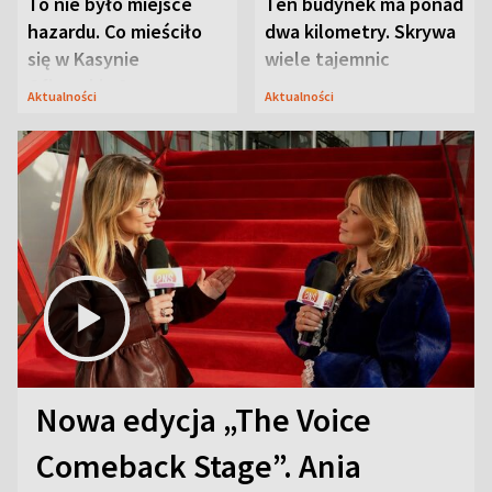
To nie było miejsce
Ten budynek ma ponad
hazardu. Co mieściło
dwa kilometry. Skrywa
się w Kasynie
wiele tajemnic
Oficerskim?
Aktualności
Aktualności
Nowa edycja „The Voice
Comeback Stage”. Ania