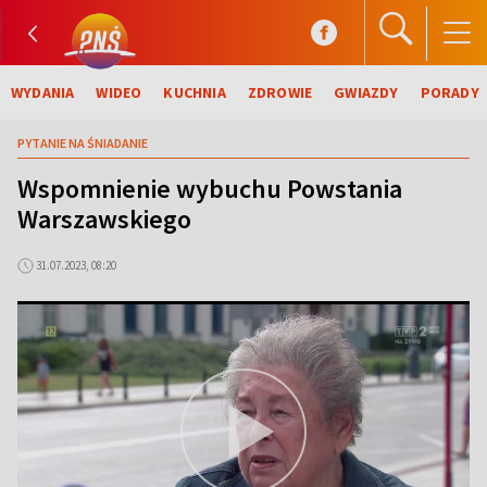
WYDANIA
WIDEO
KUCHNIA
ZDROWIE
GWIAZDY
PORADY
PYTANIE NA ŚNIADANIE
Wspomnienie wybuchu Powstania
Warszawskiego
31.07.2023, 08:20