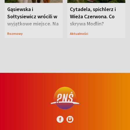
Gąsiewska i
Cytadela, spichlerz i
Sołtysiewicz wrócili w
Wieża Czerwona. Co
wyjątkowe miejsce. Na
skrywa Modlin?
szlaku czekał
Rozmowy
Aktualności
niedźwiedź