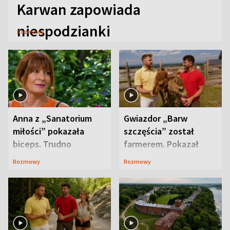
Karwan zapowiada
niespodzianki
Rozmowy
Anna z „Sanatorium
Gwiazdor „Barw
miłości” pokazała
szczęścia” został
biceps. Trudno
farmerem. Pokazał
uwierzyć, co przeszła
swoje niezwykłe
Rozmowy
Rozmowy
wcześniej
ranczo