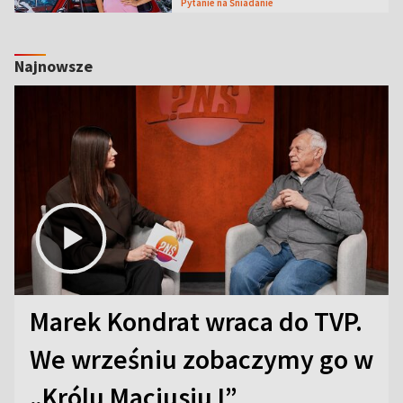
Pytanie na Śniadanie
Najnowsze
Marek Kondrat wraca do TVP.
We wrześniu zobaczymy go w
„Królu Maciusiu I”