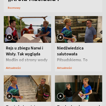
Rozmowy
Rejs u zbiegu Narwi i
Niedźwiedzica
Wisły. Tak wygląda
salutowała
Modlin od strony wody
Piłsudskiemu. To
niejedyna tajemnica
Aktualności
Aktualności
Modlina