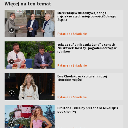
Więcej na ten temat
Marek Krajewski odkrywa jedną z
najciekawszych miejscowości Dolnego
Śląska
Pytanie na Śniadanie
Łukasz z „Rolnik szuka żony” o cenach
truskawek. Koszty i pogoda uderzają w
rolników
Pytanie na Śniadanie
Ewa Chodakowska o tajemniczej
chorobie mięśni
Pytanie na Śniadanie
Biżuteria – idealny prezent na Mikołajki i
pod choinkę