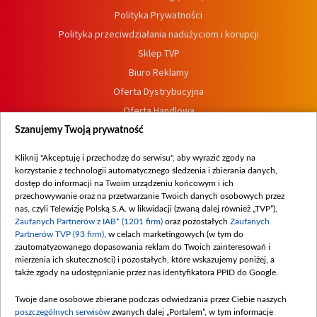
Polityka Prywatności
Polityka przeciwdziałania nadużyciom i korupcji
Sklep TVP
Biuro Reklamy
Oferta Dystrybucyjna
Oferta Handlowa
Dostępność
Szanujemy Twoją prywatność
Moje zgody
Kliknij "Akceptuję i przechodzę do serwisu", aby wyrazić zgody na
Procedura zgłoszeń wewnętrznych
korzystanie z technologii automatycznego śledzenia i zbierania danych,
dostęp do informacji na Twoim urządzeniu końcowym i ich
przechowywanie oraz na przetwarzanie Twoich danych osobowych przez
nas, czyli Telewizję Polską S.A. w likwidacji (zwaną dalej również „TVP”),
Zaufanych Partnerów z IAB* (1201 firm)
oraz pozostałych
Zaufanych
Partnerów TVP (93 firm)
, w celach marketingowych (w tym do
zautomatyzowanego dopasowania reklam do Twoich zainteresowań i
mierzenia ich skuteczności) i pozostałych, które wskazujemy poniżej, a
także zgody na udostępnianie przez nas identyfikatora PPID do Google.
Twoje dane osobowe zbierane podczas odwiedzania przez Ciebie naszych
poszczególnych serwisów
zwanych dalej „Portalem”, w tym informacje