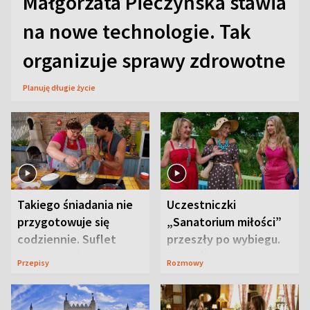
Małgorzata Pieczyńska stawia
na nowe technologie. Tak
organizuje sprawy zdrowotne
Planuję długie życie
Takiego śniadania nie
Uczestniczki
przygotowuje się
„Sanatorium miłości”
codziennie. Suflet
przeszły po wybiegu.
serowy zachwyca
Te stylizacje
Przepisy
Rozmowy
smakiem
przyciągały wzrok