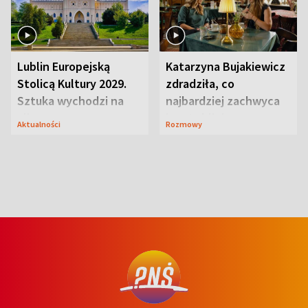
Lublin Europejską
Katarzyna Bujakiewicz
Stolicą Kultury 2029.
zdradziła, co
Sztuka wychodzi na
najbardziej zachwyca
ulice
ją w Lublinie
Aktualności
Rozmowy