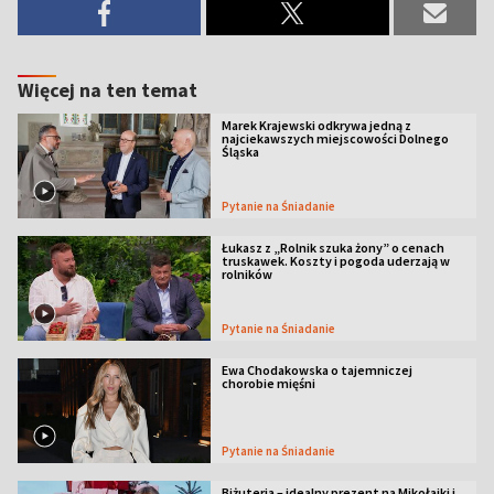
Więcej na ten temat
Marek Krajewski odkrywa jedną z
najciekawszych miejscowości Dolnego
Śląska
Pytanie na Śniadanie
Łukasz z „Rolnik szuka żony” o cenach
truskawek. Koszty i pogoda uderzają w
rolników
Pytanie na Śniadanie
Ewa Chodakowska o tajemniczej
chorobie mięśni
Pytanie na Śniadanie
Biżuteria – idealny prezent na Mikołajki i