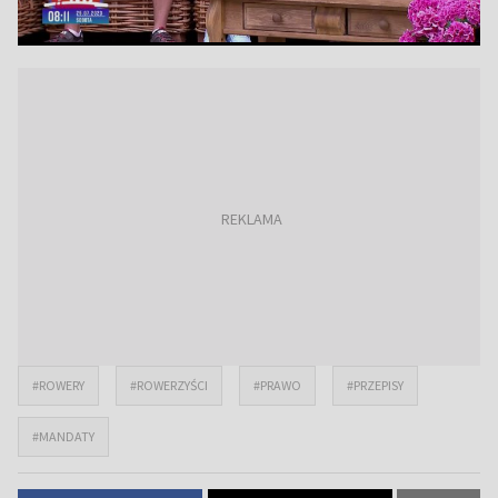
#ROWERY
#ROWERZYŚCI
#PRAWO
#PRZEPISY
#MANDATY