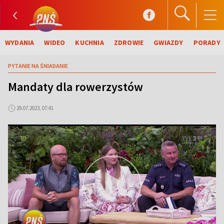
WYDANIA
WIDEO
KUCHNIA
ZDROWIE
GWIAZDY
PORADY
PYTANIE NA ŚNIADANIE
Mandaty dla rowerzystów
29.07.2023, 07:41