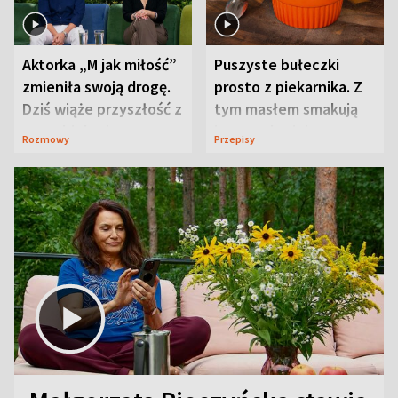
Aktorka „M jak miłość”
Puszyste bułeczki
zmieniła swoją drogę.
prosto z piekarnika. Z
Dziś wiąże przyszłość z
tym masłem smakują
neurobiologią
jeszcze lepiej
Rozmowy
Przepisy