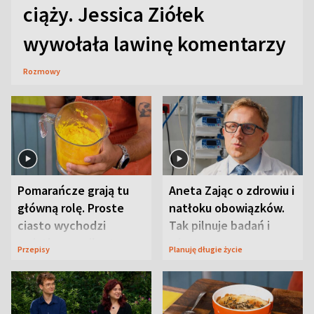
ciąży. Jessica Ziółek
wywołała lawinę komentarzy
Rozmowy
Pomarańcze grają tu
Aneta Zając o zdrowiu i
główną rolę. Proste
natłoku obowiązków.
ciasto wychodzi
Tak pilnuje badań i
wyjątkowo wilgotne
wizyt
Przepisy
Planuję długie życie