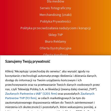
Dla mediów
Serwis fotograficzny
Merchandising (znaki)
Polityka Prywatności
Polityka przeciwdziałania nadużyciom i korupcji
Sklep TVP
Biuro Reklamy
Oferta Dystrybucyjna
Oferta Handlowa
Dostępność
Szanujemy Twoją prywatność
Moje zgody
Kliknij "Akceptuję i przechodzę do serwisu", aby wyrazić zgody na
Procedura zgłoszeń wewnętrznych
korzystanie z technologii automatycznego śledzenia i zbierania danych,
dostęp do informacji na Twoim urządzeniu końcowym i ich
przechowywanie oraz na przetwarzanie Twoich danych osobowych przez
nas, czyli Telewizję Polską S.A. w likwidacji (zwaną dalej również „TVP”),
Zaufanych Partnerów z IAB* (1201 firm)
oraz pozostałych
Zaufanych
Partnerów TVP (93 firm)
, w celach marketingowych (w tym do
zautomatyzowanego dopasowania reklam do Twoich zainteresowań i
mierzenia ich skuteczności) i pozostałych, które wskazujemy poniżej, a