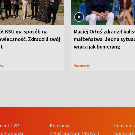
ół KSU ma sposób na
Maciej Orłoś zdradził kulis
wieczność. Zdradzili swój
małżeństwa. Jedna sytua
et
wraca jak bumerang
wy
Rozmowy
ment TVP
Konkursy
Centrum i
Programowa
Zgłoś program (ROPAT)
Komisja E