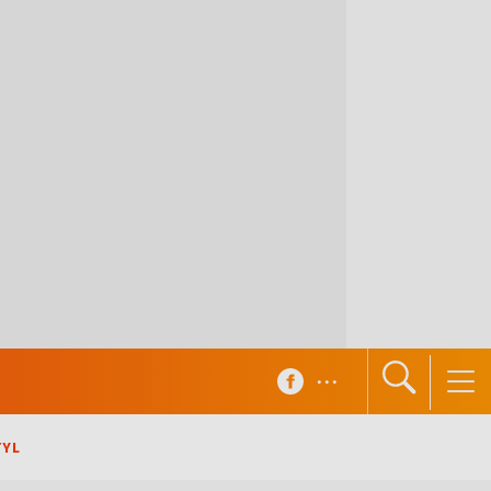
...
TYL