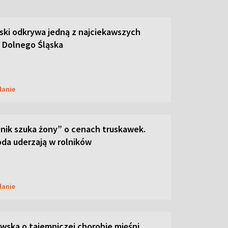
ski odkrywa jedną z najciekawszych
 Dolnego Śląska
danie
lnik szuka żony” o cenach truskawek.
oda uderzają w rolników
danie
ska o tajemniczej chorobie mięśni