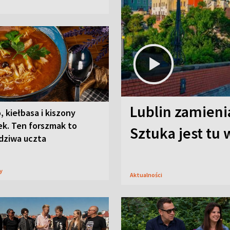
Lublin zamienia
, kiełbasa i kiszony
ek. Ten forszmak to
Sztuka jest tu
dziwa uczta
sy
Aktualności