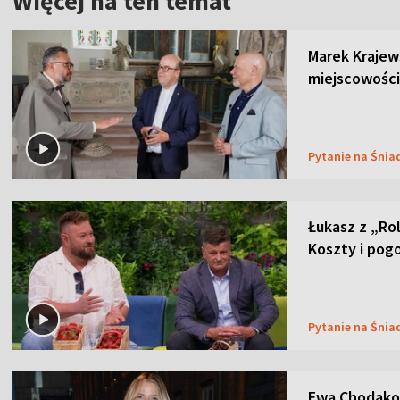
Więcej na ten temat
Marek Krajew
miejscowości
Pytanie na Śnia
Łukasz z „Ro
Koszty i pog
Pytanie na Śnia
Ewa Chodakow