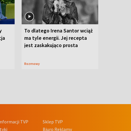
y
To dlatego Irena Santor wciąż
cja
ma tyle energii. Jej recepta
jest zaskakująco prosta
Rozmowy
nformacji TVP
Sklep TVP
tyki
Biuro Reklamy