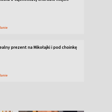
danie
dealny prezent na Mikołajki i pod choinkę
danie