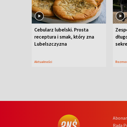
Cebularz lubelski. Prosta
Zesp
receptura i smak, który zna
długo
Lubelszczyzna
sekr
Aktualności
Rozmo
Abona
Rada 