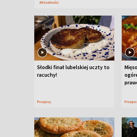
Aktualności
Słodki finał lubelskiej uczty to
Mięso
racuchy!
ogór
praw
Przepisy
Przepi