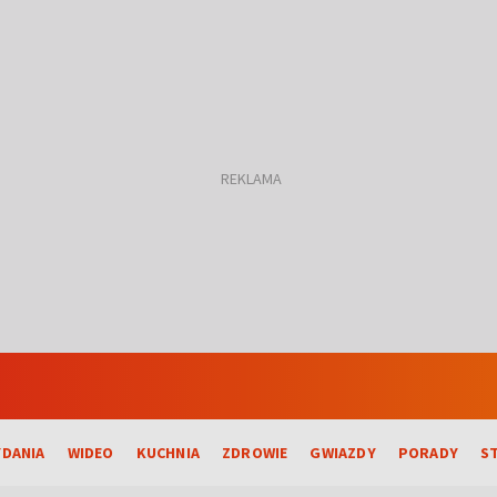
DANIA
WIDEO
KUCHNIA
ZDROWIE
GWIAZDY
PORADY
S