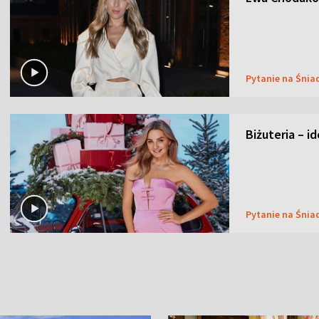
Pytanie na Śnia
Biżuteria – i
Pytanie na Śnia