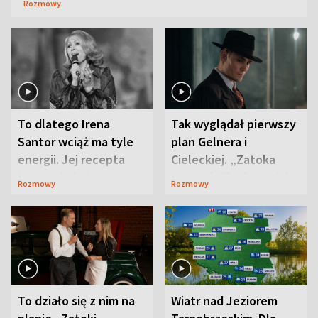
Rozmowy
To dlatego Irena
Tak wyglądał pierwszy
Santor wciąż ma tyle
plan Gelnera i
energii. Jej recepta
Cieleckiej. „Zatoka
jest zaskakująco
szpiegów” od razu ich
Rozmowy
Rozmowy
prosta
zaskoczyła
To działo się z nim na
Wiatr nad Jeziorem