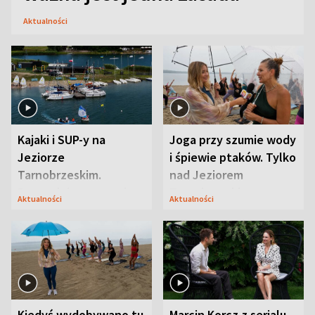
Aktualności
Kajaki i SUP-y na
Joga przy szumie wody
Jeziorze
i śpiewie ptaków. Tylko
Tarnobrzeskim.
nad Jeziorem
Przyrodnicy zwracają
Tarnobrzeskim
Aktualności
Aktualności
uwagę na coś jeszcze
Kiedyś wydobywano tu
Marcin Korcz z serialu