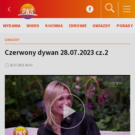
WYDANIA
WIDEO
KUCHNIA
ZDROWIE
GWIAZDY
PORADY
GWIAZDY
Czerwony dywan 28.07.2023 cz.2
28.07.2023, 06:43