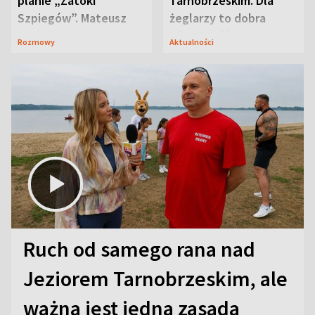
planie „Zatoki
Tarnobrzeskim. Dla
Szpiegów”. Mateusz
żeglarzy to dobra
Janicki odsłonił
wiadomość
Rozmowy
Aktualności
aktorski sekret
Ruch od samego rana nad
Jeziorem Tarnobrzeskim, ale
ważna jest jedna zasada