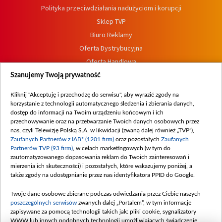
Polityka przeciwdziałania nadużyciom i korupcji
Sklep TVP
Biuro Reklamy
Oferta Dystrybucyjna
Oferta Handlowa
Dostępność
Szanujemy Twoją prywatność
Moje zgody
Kliknij "Akceptuję i przechodzę do serwisu", aby wyrazić zgody na
Procedura zgłoszeń wewnętrznych
korzystanie z technologii automatycznego śledzenia i zbierania danych,
dostęp do informacji na Twoim urządzeniu końcowym i ich
przechowywanie oraz na przetwarzanie Twoich danych osobowych przez
nas, czyli Telewizję Polską S.A. w likwidacji (zwaną dalej również „TVP”),
Zaufanych Partnerów z IAB* (1201 firm)
oraz pozostałych
Zaufanych
Partnerów TVP (93 firm)
, w celach marketingowych (w tym do
zautomatyzowanego dopasowania reklam do Twoich zainteresowań i
mierzenia ich skuteczności) i pozostałych, które wskazujemy poniżej, a
także zgody na udostępnianie przez nas identyfikatora PPID do Google.
Twoje dane osobowe zbierane podczas odwiedzania przez Ciebie naszych
poszczególnych serwisów
zwanych dalej „Portalem”, w tym informacje
zapisywane za pomocą technologii takich jak: pliki cookie, sygnalizatory
WWW lub innych podobnych technologii umożliwiających świadczenie