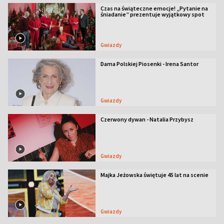
Czas na świąteczne emocje! „Pytanie na
śniadanie” prezentuje wyjątkowy spot
Gwiazdy
Dama Polskiej Piosenki - Irena Santor
Gwiazdy
Czerwony dywan - Natalia Przybysz
Gwiazdy
Majka Jeżowska świętuje 45 lat na scenie
Gwiazdy