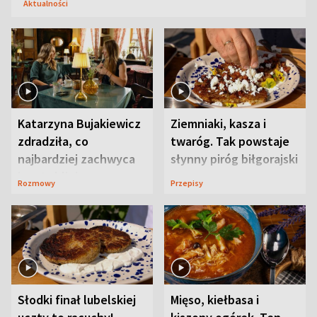
Aktualności
Katarzyna Bujakiewicz
Ziemniaki, kasza i
zdradziła, co
twaróg. Tak powstaje
najbardziej zachwyca
słynny piróg biłgorajski
ją w Lublinie
Rozmowy
Przepisy
Słodki finał lubelskiej
Mięso, kiełbasa i