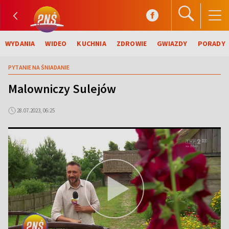
WYDANIA
WIDEO
KUCHNIA
ZDROWIE
GWIAZDY
PORADY
PYTANIE NA ŚNIADANIE
Malowniczy Sulejów
28.07.2023, 06:25