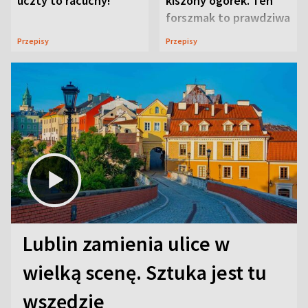
uczty to racuchy!
kiszony ogórek. Ten
forszmak to prawdziwa
uczta
Przepisy
Przepisy
Lublin zamienia ulice w
wielką scenę. Sztuka jest tu
wszędzie