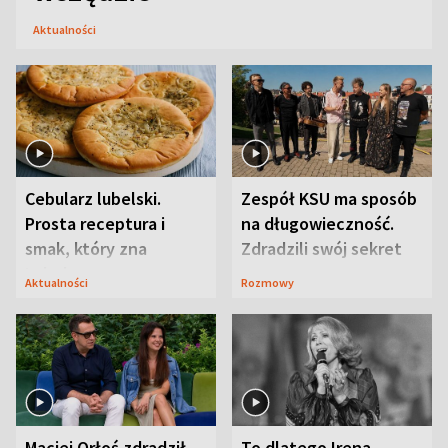
Aktualności
Cebularz lubelski.
Zespół KSU ma sposób
Prosta receptura i
na długowieczność.
smak, który zna
Zdradzili swój sekret
Lubelszczyzna
Aktualności
Rozmowy
Maciej Orłoś zdradził
To dlatego Irena