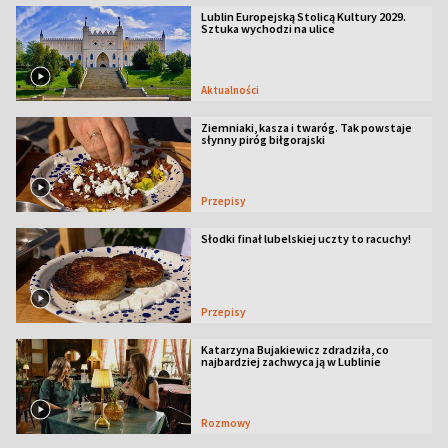
Lublin Europejską Stolicą Kultury 2029.
Sztuka wychodzi na ulice
Aktualności
Ziemniaki, kasza i twaróg. Tak powstaje
słynny piróg biłgorajski
Przepisy
Słodki finał lubelskiej uczty to racuchy!
Przepisy
Katarzyna Bujakiewicz zdradziła, co
najbardziej zachwyca ją w Lublinie
Rozmowy