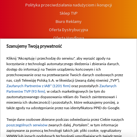
Polityka przeciwdziałania nadużyciom i korupcji
Sklep TVP
Biuro Reklamy
Oferta Dystrybucyjna
Oferta Handlowa
Dostępność
Szanujemy Twoją prywatność
Moje zgody
Kliknij "Akceptuję i przechodzę do serwisu", aby wyrazić zgody na
Procedura zgłoszeń wewnętrznych
korzystanie z technologii automatycznego śledzenia i zbierania danych,
dostęp do informacji na Twoim urządzeniu końcowym i ich
przechowywanie oraz na przetwarzanie Twoich danych osobowych przez
nas, czyli Telewizję Polską S.A. w likwidacji (zwaną dalej również „TVP”),
Zaufanych Partnerów z IAB* (1201 firm)
oraz pozostałych
Zaufanych
Partnerów TVP (93 firm)
, w celach marketingowych (w tym do
zautomatyzowanego dopasowania reklam do Twoich zainteresowań i
mierzenia ich skuteczności) i pozostałych, które wskazujemy poniżej, a
także zgody na udostępnianie przez nas identyfikatora PPID do Google.
Twoje dane osobowe zbierane podczas odwiedzania przez Ciebie naszych
poszczególnych serwisów
zwanych dalej „Portalem”, w tym informacje
zapisywane za pomocą technologii takich jak: pliki cookie, sygnalizatory
WWW lub innych podobnych technologii umożliwiających świadczenie