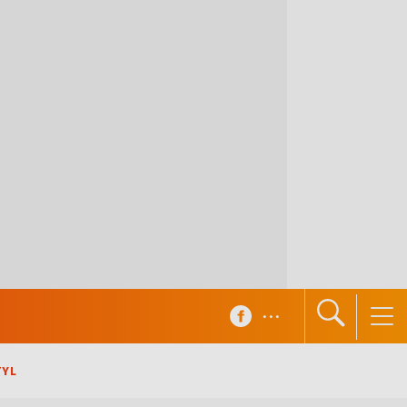
...
TYL