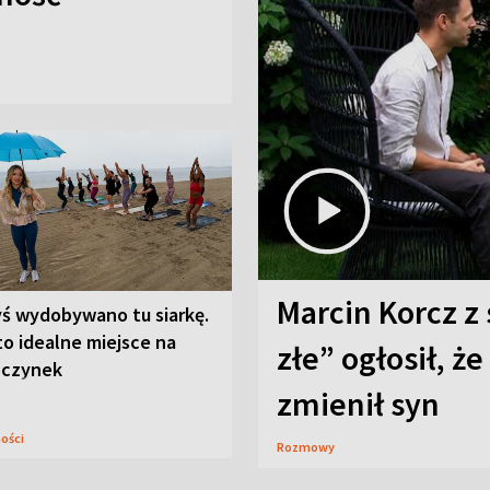
Marcin Korcz z 
yś wydobywano tu siarkę.
to idealne miejsce na
złe” ogłosił, że
czynek
zmienił syn
ności
Rozmowy