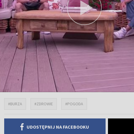
#BURZA
#ZDROWIE
#POGODA
UDOSTĘPNIJ NA FACEBOOKU