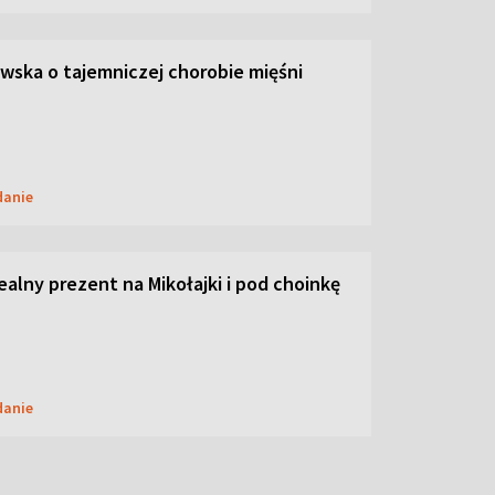
ska o tajemniczej chorobie mięśni
danie
dealny prezent na Mikołajki i pod choinkę
danie