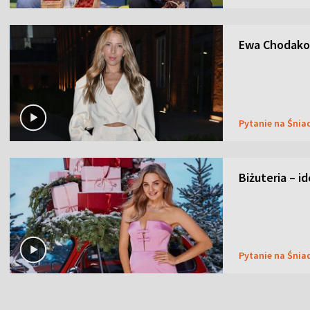
Ewa Chodakow
Pytanie na Śnia
Biżuteria – i
Pytanie na Śnia