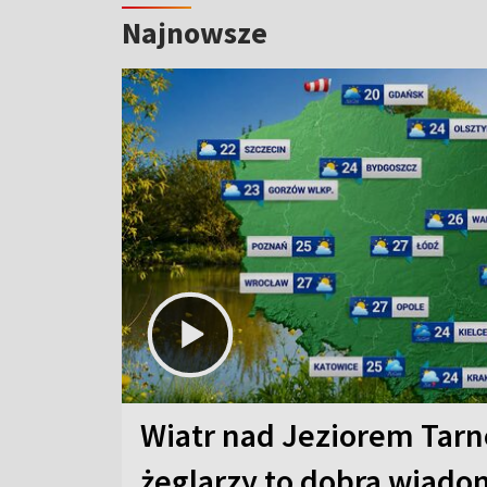
Najnowsze
Wiatr nad Jeziorem Tarn
żeglarzy to dobra wiad