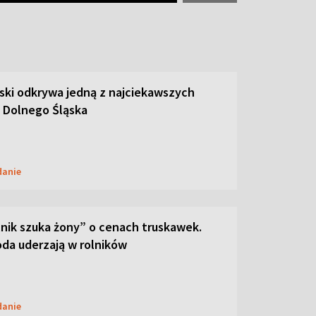
ski odkrywa jedną z najciekawszych
 Dolnego Śląska
danie
lnik szuka żony” o cenach truskawek.
oda uderzają w rolników
danie