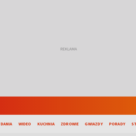
DANIA
WIDEO
KUCHNIA
ZDROWIE
GWIAZDY
PORADY
S