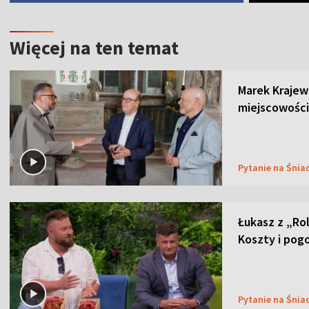
Więcej na ten temat
Marek Krajew
miejscowości
Pytanie na Śnia
Łukasz z „Ro
Koszty i pog
Pytanie na Śnia