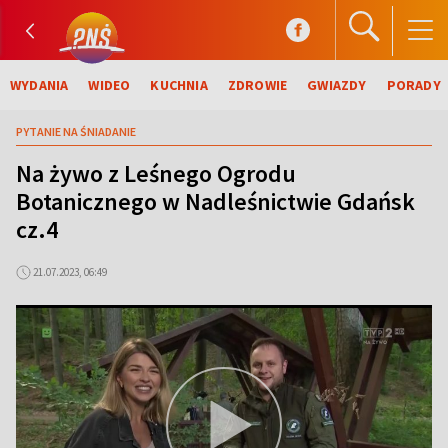
WYDANIA
WIDEO
KUCHNIA
ZDROWIE
GWIAZDY
PORADY
PYTANIE NA ŚNIADANIE
Na żywo z Leśnego Ogrodu
Botanicznego w Nadleśnictwie Gdańsk
cz.4
21.07.2023, 06:49