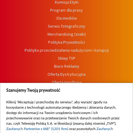
Komisja Etyki
Program dla prasy
Dla mediów
Serwis fotograficzny
Merchandising (znaki)
Polityka Prywatności
Polityka przeciwdziałania nadużyciom i korupcji
Sklep TVP
Biuro Reklamy
Oferta Dystrybucyjna
Oferta Handlowa
Dostępność
Szanujemy Twoją prywatność
Moje zgody
Kliknij "Akceptuję i przechodzę do serwisu", aby wyrazić zgody na
Procedura zgłoszeń wewnętrznych
korzystanie z technologii automatycznego śledzenia i zbierania danych,
dostęp do informacji na Twoim urządzeniu końcowym i ich
przechowywanie oraz na przetwarzanie Twoich danych osobowych przez
nas, czyli Telewizję Polską S.A. w likwidacji (zwaną dalej również „TVP”),
Zaufanych Partnerów z IAB* (1201 firm)
oraz pozostałych
Zaufanych