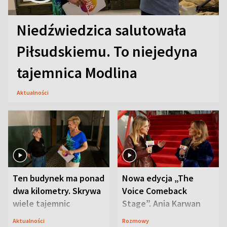
Niedźwiedzica salutowała
Piłsudskiemu. To niejedyna
tajemnica Modlina
Aktualności
Ten budynek ma ponad
Nowa edycja „The
dwa kilometry. Skrywa
Voice Comeback
wiele tajemnic
Stage”. Ania Karwan
zapowiada
Aktualności
Rozmowy