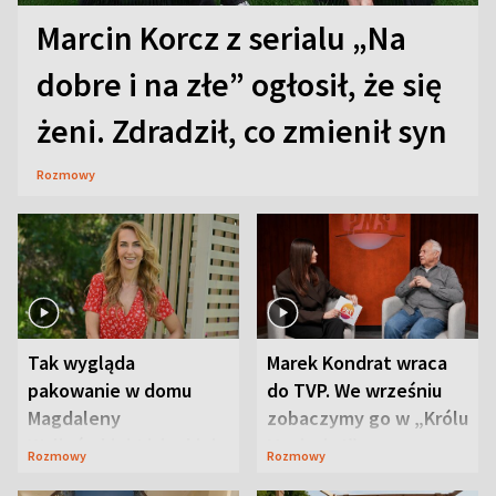
Marcin Korcz z serialu „Na
dobre i na złe” ogłosił, że się
żeni. Zdradził, co zmienił syn
Rozmowy
Tak wygląda
Marek Kondrat wraca
pakowanie w domu
do TVP. We wrześniu
Magdaleny
zobaczymy go w „Królu
Waligórskiej-Lisieckiej.
Maciusiu I”
Rozmowy
Rozmowy
Mąż nie odpuszcza