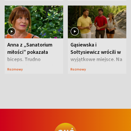
niespodzianki
Anna z „Sanatorium
Gąsiewska i
miłości” pokazała
Sołtysiewicz wrócili w
biceps. Trudno
wyjątkowe miejsce. Na
uwierzyć, co przeszła
szlaku czekał
Rozmowy
Rozmowy
wcześniej
niedźwiedź