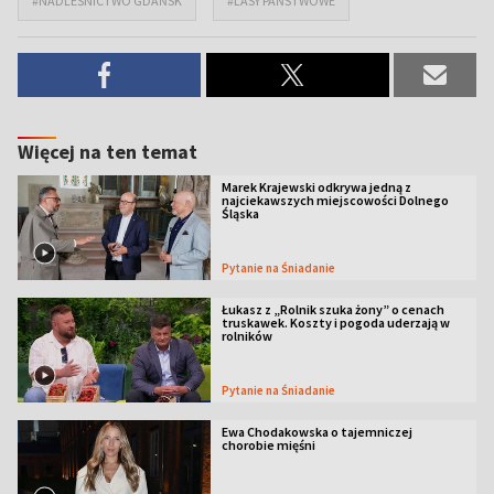
#NADLEŚNICTWO GDAŃSK
#LASY PAŃSTWOWE
Więcej na ten temat
Marek Krajewski odkrywa jedną z
najciekawszych miejscowości Dolnego
Śląska
Pytanie na Śniadanie
Łukasz z „Rolnik szuka żony” o cenach
truskawek. Koszty i pogoda uderzają w
rolników
Pytanie na Śniadanie
Ewa Chodakowska o tajemniczej
chorobie mięśni