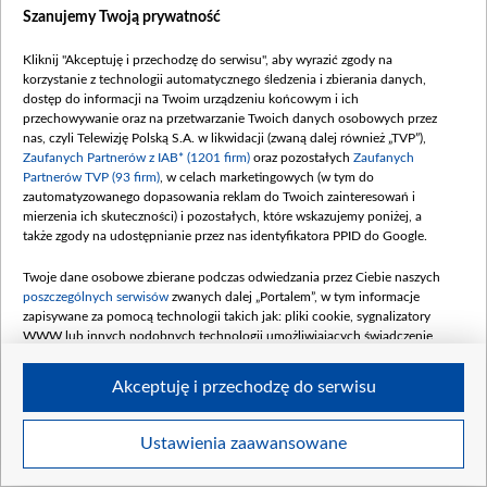
Szanujemy Twoją prywatność
Kliknij "Akceptuję i przechodzę do serwisu", aby wyrazić zgody na
korzystanie z technologii automatycznego śledzenia i zbierania danych,
dostęp do informacji na Twoim urządzeniu końcowym i ich
przechowywanie oraz na przetwarzanie Twoich danych osobowych przez
nas, czyli Telewizję Polską S.A. w likwidacji (zwaną dalej również „TVP”),
Zaufanych Partnerów z IAB* (1201 firm)
oraz pozostałych
Zaufanych
Partnerów TVP (93 firm)
, w celach marketingowych (w tym do
zautomatyzowanego dopasowania reklam do Twoich zainteresowań i
mierzenia ich skuteczności) i pozostałych, które wskazujemy poniżej, a
także zgody na udostępnianie przez nas identyfikatora PPID do Google.
Twoje dane osobowe zbierane podczas odwiedzania przez Ciebie naszych
poszczególnych serwisów
zwanych dalej „Portalem”, w tym informacje
zapisywane za pomocą technologii takich jak: pliki cookie, sygnalizatory
WWW lub innych podobnych technologii umożliwiających świadczenie
dopasowanych i bezpiecznych usług, personalizację treści oraz reklam,
udostępnianie funkcji mediów społecznościowych oraz analizowanie ruchu
Akceptuję i przechodzę do serwisu
w Internecie.
Twoje dane osobowe zbierane podczas odwiedzania przez Ciebie
Ustawienia zaawansowane
poszczególnych serwisów
na Portalu, takie jak adresy IP, identyfikatory
Twoich urządzeń końcowych i identyfikatory plików cookie, informacje o