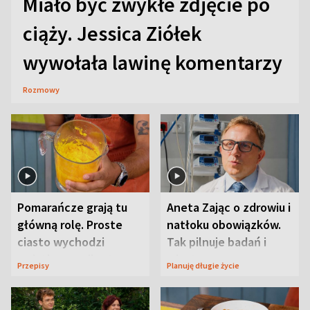
Miało być zwykłe zdjęcie po
ciąży. Jessica Ziółek
wywołała lawinę komentarzy
Rozmowy
Pomarańcze grają tu
Aneta Zając o zdrowiu i
główną rolę. Proste
natłoku obowiązków.
ciasto wychodzi
Tak pilnuje badań i
wyjątkowo wilgotne
wizyt
Przepisy
Planuję długie życie