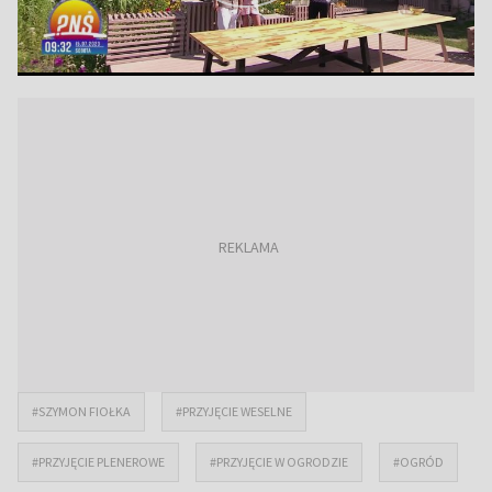
#SZYMON FIOŁKA
#PRZYJĘCIE WESELNE
#PRZYJĘCIE PLENEROWE
#PRZYJĘCIE W OGRODZIE
#OGRÓD