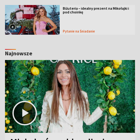
Biżuteria – idealny prezent na Mikołajki i
pod choinkę
Pytanie na Śniadanie
Najnowsze