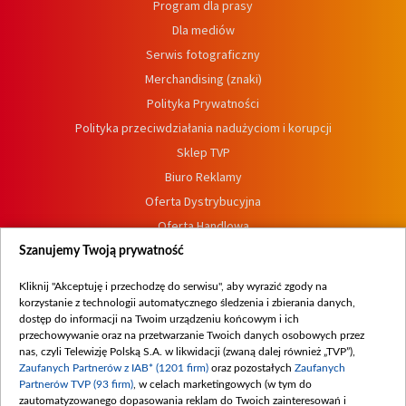
Program dla prasy
Dla mediów
Serwis fotograficzny
Merchandising (znaki)
Polityka Prywatności
Polityka przeciwdziałania nadużyciom i korupcji
Sklep TVP
Biuro Reklamy
Oferta Dystrybucyjna
Oferta Handlowa
Dostępność
Szanujemy Twoją prywatność
Moje zgody
Kliknij "Akceptuję i przechodzę do serwisu", aby wyrazić zgody na
Procedura zgłoszeń wewnętrznych
korzystanie z technologii automatycznego śledzenia i zbierania danych,
dostęp do informacji na Twoim urządzeniu końcowym i ich
przechowywanie oraz na przetwarzanie Twoich danych osobowych przez
nas, czyli Telewizję Polską S.A. w likwidacji (zwaną dalej również „TVP”),
Zaufanych Partnerów z IAB* (1201 firm)
oraz pozostałych
Zaufanych
Partnerów TVP (93 firm)
, w celach marketingowych (w tym do
zautomatyzowanego dopasowania reklam do Twoich zainteresowań i