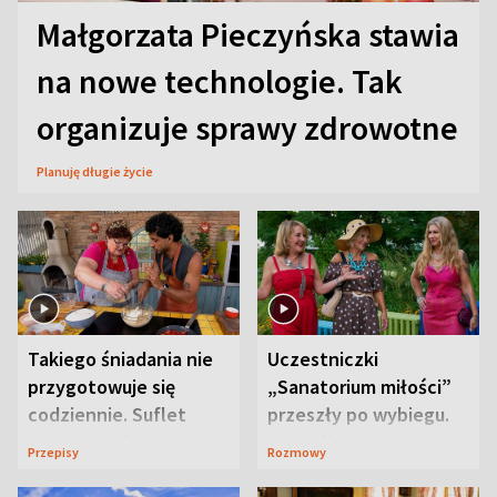
Małgorzata Pieczyńska stawia
na nowe technologie. Tak
organizuje sprawy zdrowotne
Planuję długie życie
Takiego śniadania nie
Uczestniczki
przygotowuje się
„Sanatorium miłości”
codziennie. Suflet
przeszły po wybiegu.
serowy zachwyca
Te stylizacje
Przepisy
Rozmowy
smakiem
przyciągały wzrok