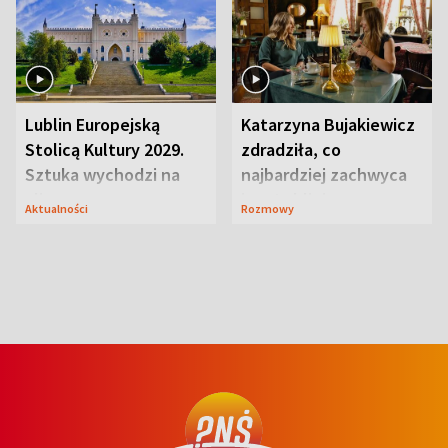
Lublin Europejską
Katarzyna Bujakiewicz
Stolicą Kultury 2029.
zdradziła, co
Sztuka wychodzi na
najbardziej zachwyca
ulice
ją w Lublinie
Aktualności
Rozmowy