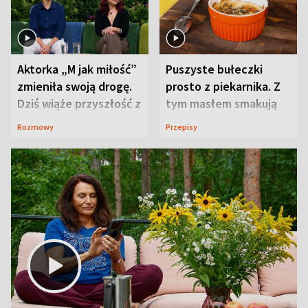
Aktorka „M jak miłość”
Puszyste bułeczki
zmieniła swoją drogę.
prosto z piekarnika. Z
Dziś wiąże przyszłość z
tym masłem smakują
neurobiologią
jeszcze lepiej
Rozmowy
Przepisy