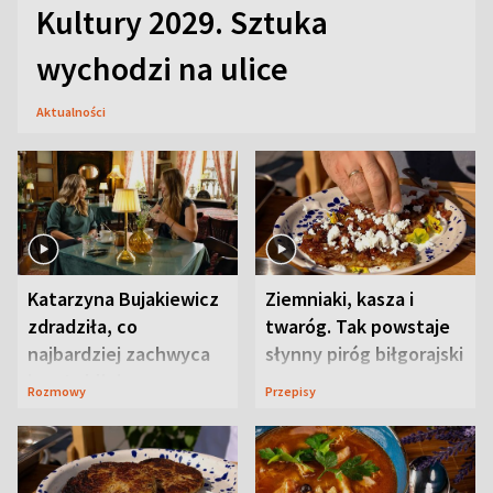
Kultury 2029. Sztuka
wychodzi na ulice
Aktualności
Katarzyna Bujakiewicz
Ziemniaki, kasza i
zdradziła, co
twaróg. Tak powstaje
najbardziej zachwyca
słynny piróg biłgorajski
ją w Lublinie
Rozmowy
Przepisy