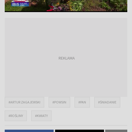
#ARTUR ZAGAJEWSKI
#POWSIN
#PAN
#ŚNIADANIE
#ROŚLINY
#KWIATY