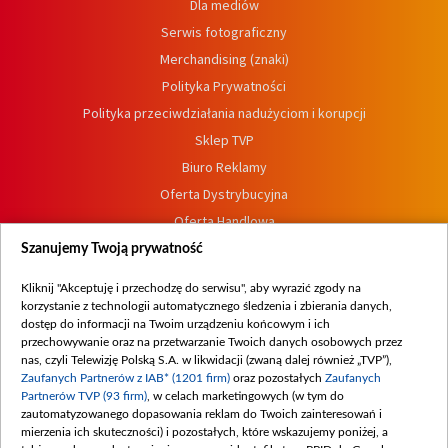
Dla mediów
Serwis fotograficzny
Merchandising (znaki)
Polityka Prywatności
Polityka przeciwdziałania nadużyciom i korupcji
Sklep TVP
Biuro Reklamy
Oferta Dystrybucyjna
Oferta Handlowa
Dostępność
Szanujemy Twoją prywatność
Moje zgody
Kliknij "Akceptuję i przechodzę do serwisu", aby wyrazić zgody na
Procedura zgłoszeń wewnętrznych
korzystanie z technologii automatycznego śledzenia i zbierania danych,
dostęp do informacji na Twoim urządzeniu końcowym i ich
przechowywanie oraz na przetwarzanie Twoich danych osobowych przez
nas, czyli Telewizję Polską S.A. w likwidacji (zwaną dalej również „TVP”),
Zaufanych Partnerów z IAB* (1201 firm)
oraz pozostałych
Zaufanych
Partnerów TVP (93 firm)
, w celach marketingowych (w tym do
zautomatyzowanego dopasowania reklam do Twoich zainteresowań i
mierzenia ich skuteczności) i pozostałych, które wskazujemy poniżej, a