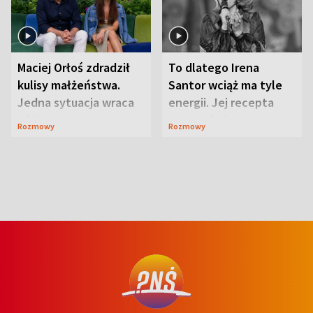
Maciej Orłoś zdradził
To dlatego Irena
kulisy małżeństwa.
Santor wciąż ma tyle
Jedna sytuacja wraca
energii. Jej recepta
jak bumerang
jest zaskakująco
Rozmowy
Rozmowy
prosta