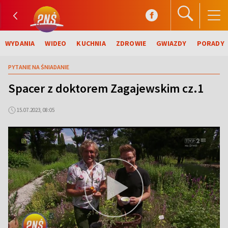
WYDANIA
WIDEO
KUCHNIA
ZDROWIE
GWIAZDY
PORADY
PYTANIE NA ŚNIADANIE
Spacer z doktorem Zagajewskim cz.1
15.07.2023, 08:05