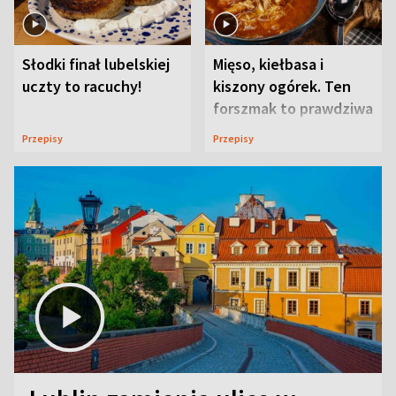
Słodki finał lubelskiej
Mięso, kiełbasa i
uczty to racuchy!
kiszony ogórek. Ten
forszmak to prawdziwa
uczta
Przepisy
Przepisy