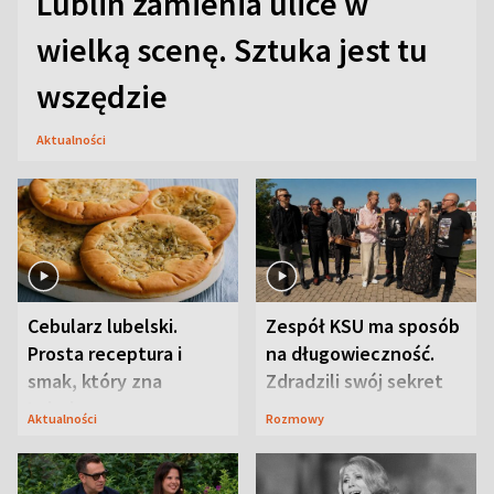
Lublin zamienia ulice w
wielką scenę. Sztuka jest tu
wszędzie
Aktualności
Cebularz lubelski.
Zespół KSU ma sposób
Prosta receptura i
na długowieczność.
smak, który zna
Zdradzili swój sekret
Lubelszczyzna
Aktualności
Rozmowy