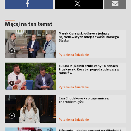
Więcej na ten temat
Marek Krajewski odkrywa jedną z
najciekawszych miejscowości Dolnego
Śląska
Pytanie na Śniadanie
Łukasz z „Rolnik szuka żony” o cenach
truskawek. Koszty i pogoda uderzają w
rolników
Pytanie na Śniadanie
Ewa Chodakowska o tajemniczej
chorobie mięśni
Pytanie na Śniadanie
Biżuteria – idealny prezent na Mikołajki i