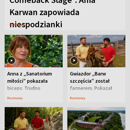
Karwan zapowiada
niespodzianki
Rozmowy
Anna z „Sanatorium
Gwiazdor „Barw
miłości” pokazała
szczęścia” został
biceps. Trudno
farmerem. Pokazał
uwierzyć, co przeszła
swoje niezwykłe
Rozmowy
Rozmowy
wcześniej
ranczo