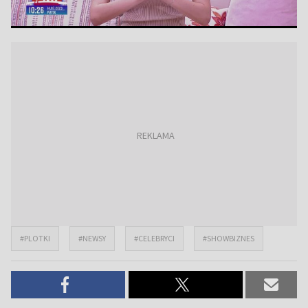
#PLOTKI
#NEWSY
#CELEBRYCI
#SHOWBIZNES