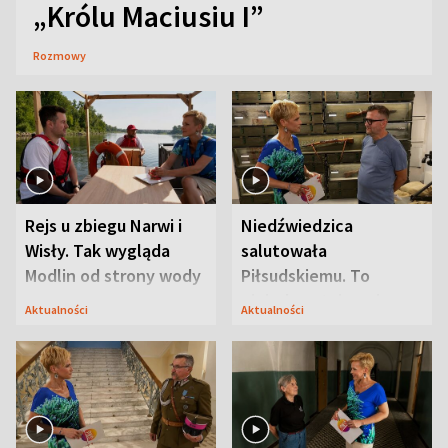
„Królu Maciusiu I”
Rozmowy
Rejs u zbiegu Narwi i
Niedźwiedzica
Wisły. Tak wygląda
salutowała
Modlin od strony wody
Piłsudskiemu. To
niejedyna tajemnica
Aktualności
Aktualności
Modlina