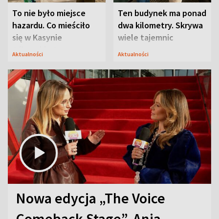
To nie było miejsce
Ten budynek ma ponad
hazardu. Co mieściło
dwa kilometry. Skrywa
się w Kasynie
wiele tajemnic
Oficerskim?
Aktualności
Aktualności
Nowa edycja „The Voice
Comeback Stage”. Ania