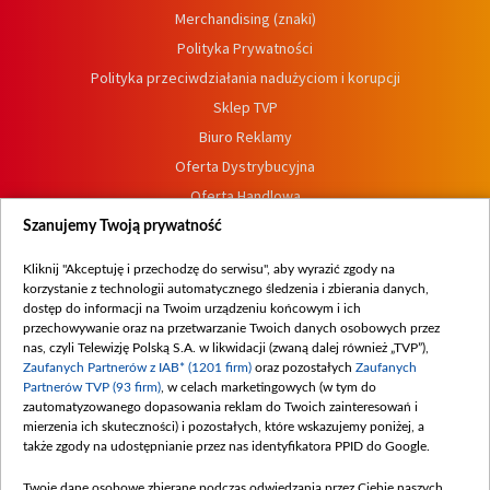
Merchandising (znaki)
Polityka Prywatności
Polityka przeciwdziałania nadużyciom i korupcji
Sklep TVP
Biuro Reklamy
Oferta Dystrybucyjna
Oferta Handlowa
Dostępność
Szanujemy Twoją prywatność
Moje zgody
Kliknij "Akceptuję i przechodzę do serwisu", aby wyrazić zgody na
Procedura zgłoszeń wewnętrznych
korzystanie z technologii automatycznego śledzenia i zbierania danych,
dostęp do informacji na Twoim urządzeniu końcowym i ich
przechowywanie oraz na przetwarzanie Twoich danych osobowych przez
nas, czyli Telewizję Polską S.A. w likwidacji (zwaną dalej również „TVP”),
Zaufanych Partnerów z IAB* (1201 firm)
oraz pozostałych
Zaufanych
Partnerów TVP (93 firm)
, w celach marketingowych (w tym do
zautomatyzowanego dopasowania reklam do Twoich zainteresowań i
mierzenia ich skuteczności) i pozostałych, które wskazujemy poniżej, a
także zgody na udostępnianie przez nas identyfikatora PPID do Google.
Twoje dane osobowe zbierane podczas odwiedzania przez Ciebie naszych