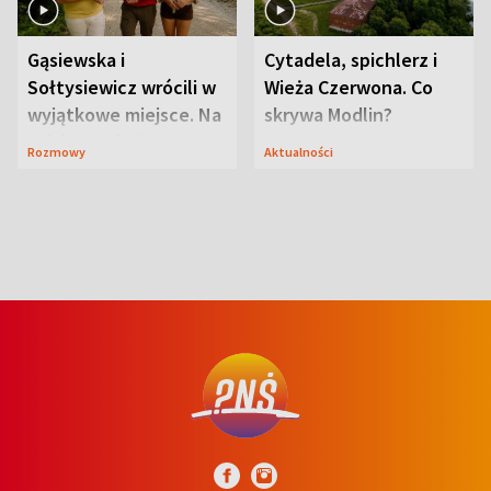
Gąsiewska i
Cytadela, spichlerz i
Sołtysiewicz wrócili w
Wieża Czerwona. Co
wyjątkowe miejsce. Na
skrywa Modlin?
szlaku czekał
Rozmowy
Aktualności
niedźwiedź