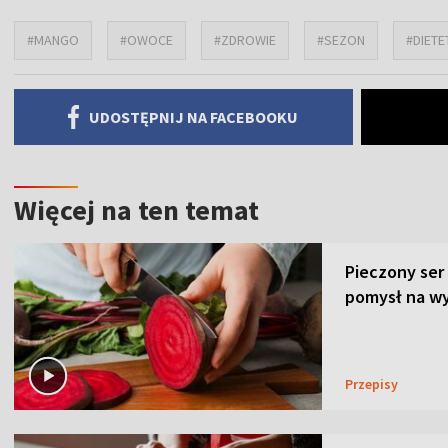
#MANGO
#OWOCE
#ZDROWIE
#SEZON
#DIETE
UDOSTĘPNIJ NA FACEBOOKU
Więcej na ten temat
Pieczony ser
pomysł na wy
Przepisy