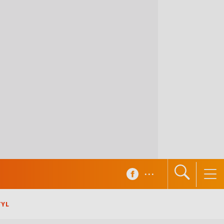
...
TYL