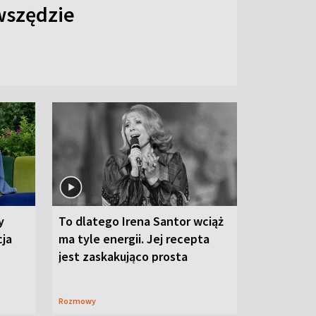
 wszędzie
y
To dlatego Irena Santor wciąż
cja
ma tyle energii. Jej recepta
jest zaskakująco prosta
Rozmowy