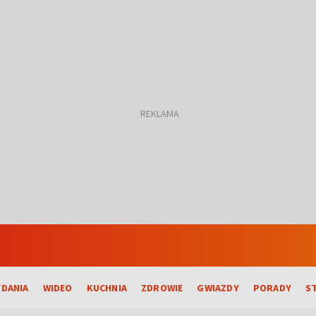
DANIA
WIDEO
KUCHNIA
ZDROWIE
GWIAZDY
PORADY
S