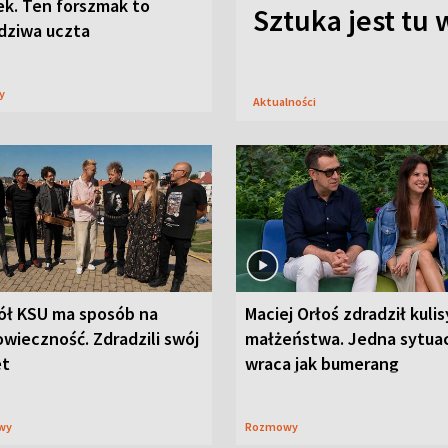
ek. Ten forszmak to
Sztuka jest tu
dziwa uczta
sy
Aktualności
ół KSU ma sposób na
Maciej Orłoś zdradził kulis
wieczność. Zdradzili swój
małżeństwa. Jedna sytua
et
wraca jak bumerang
wy
Rozmowy