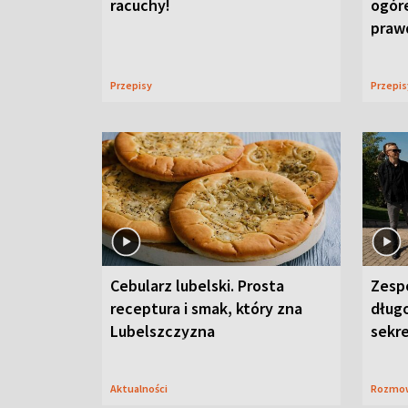
racuchy!
ogór
praw
Przepisy
Przepi
Cebularz lubelski. Prosta
Zesp
receptura i smak, który zna
długo
Lubelszczyzna
sekr
Aktualności
Rozmo