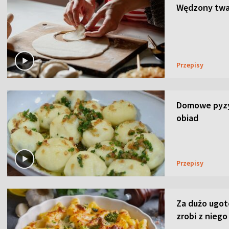
Wędzony twar
Przepisy
Domowe pyzy 
obiad
Przepisy
Za dużo ugo
zrobi z niego