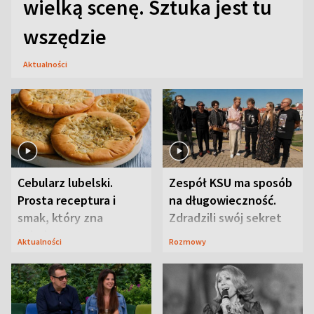
wielką scenę. Sztuka jest tu
wszędzie
Aktualności
Cebularz lubelski.
Zespół KSU ma sposób
Prosta receptura i
na długowieczność.
smak, który zna
Zdradzili swój sekret
Lubelszczyzna
Aktualności
Rozmowy