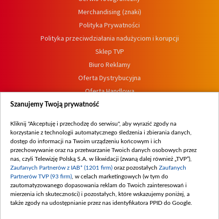
Merchandising (znaki)
Polityka Prywatności
Polityka przeciwdziałania nadużyciom i korupcji
Sklep TVP
Biuro Reklamy
Oferta Dystrybucyjna
Oferta Handlowa
Dostępność
Szanujemy Twoją prywatność
Moje zgody
Kliknij "Akceptuję i przechodzę do serwisu", aby wyrazić zgody na
Procedura zgłoszeń wewnętrznych
korzystanie z technologii automatycznego śledzenia i zbierania danych,
dostęp do informacji na Twoim urządzeniu końcowym i ich
przechowywanie oraz na przetwarzanie Twoich danych osobowych przez
nas, czyli Telewizję Polską S.A. w likwidacji (zwaną dalej również „TVP”),
Zaufanych Partnerów z IAB* (1201 firm)
oraz pozostałych
Zaufanych
Partnerów TVP (93 firm)
, w celach marketingowych (w tym do
zautomatyzowanego dopasowania reklam do Twoich zainteresowań i
mierzenia ich skuteczności) i pozostałych, które wskazujemy poniżej, a
także zgody na udostępnianie przez nas identyfikatora PPID do Google.