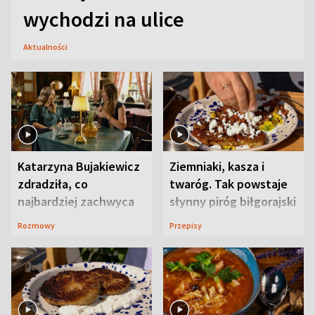
wychodzi na ulice
Aktualności
Katarzyna Bujakiewicz
Ziemniaki, kasza i
zdradziła, co
twaróg. Tak powstaje
najbardziej zachwyca
słynny piróg biłgorajski
ją w Lublinie
Rozmowy
Przepisy