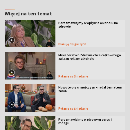
Więcej na ten temat
Porozmawiajmy o wpływie alkoholu na
zdrowie
Planuję długie życie
Ministerstwo Zdrowia chce całkowitego
zakazu reklam alkoholu
Pytanie na Śniadanie
Nowotwory u mężczyzn - nadal tematem
tabu?
Pytanie na Śniadanie
Porozmawiajmy o zdrowym sercu i
mózgu