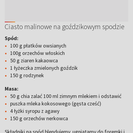
Ciasto malinowe na goździkowym spodzie
Spód:
100 g płatków owsianych
100g orzechów włoskich
50 g ziaren kakaowca
1 łyżeczka zmielonych goździk
150 g rodzynek
Masa:
50 g chia zalać 100 ml zimnym mlekiem i odstawić
puszka mleka kokosowego (gęsta cześć)
4 łyżki syropu z agawy
150 g orzechów nerkowca
Składniki na spód blendujemy, ugniatamy do foremki i