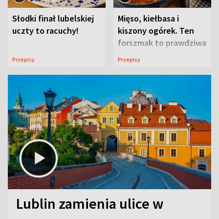
Słodki finał lubelskiej
Mięso, kiełbasa i
uczty to racuchy!
kiszony ogórek. Ten
forszmak to prawdziwa
uczta
Przepisy
Przepisy
Lublin zamienia ulice w