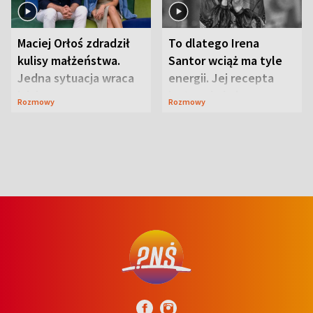
Maciej Orłoś zdradził
To dlatego Irena
kulisy małżeństwa.
Santor wciąż ma tyle
Jedna sytuacja wraca
energii. Jej recepta
jak bumerang
jest zaskakująco
Rozmowy
Rozmowy
prosta