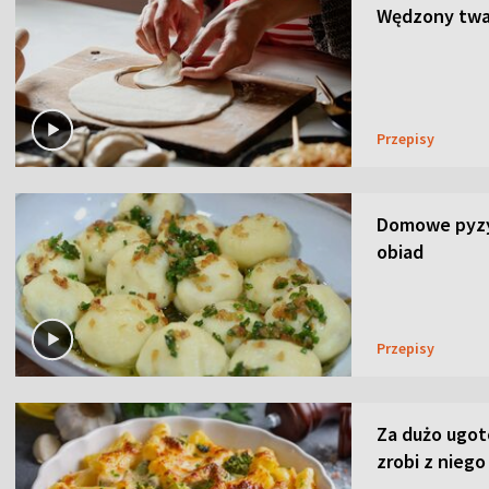
Wędzony twar
Przepisy
Domowe pyzy 
obiad
Przepisy
Za dużo ugo
zrobi z niego