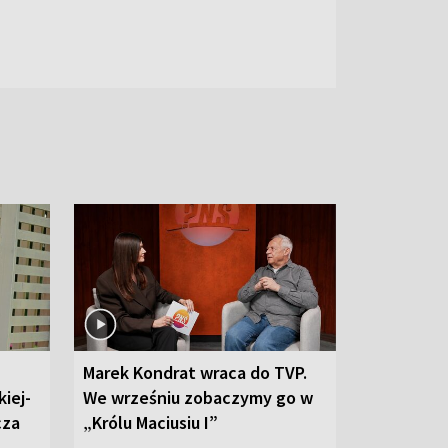
Marek Kondrat wraca do TVP.
iej-
We wrześniu zobaczymy go w
cza
„Królu Maciusiu I”