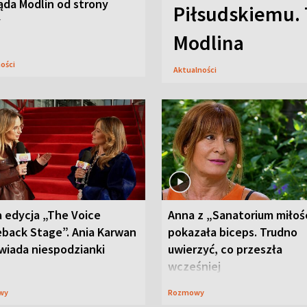
ąda Modlin od strony
Piłsudskiemu. 
y
Modlina
ności
Aktualności
 edycja „The Voice
Anna z „Sanatorium miłoś
back Stage”. Ania Karwan
pokazała biceps. Trudno
wiada niespodzianki
uwierzyć, co przeszła
wcześniej
wy
Rozmowy