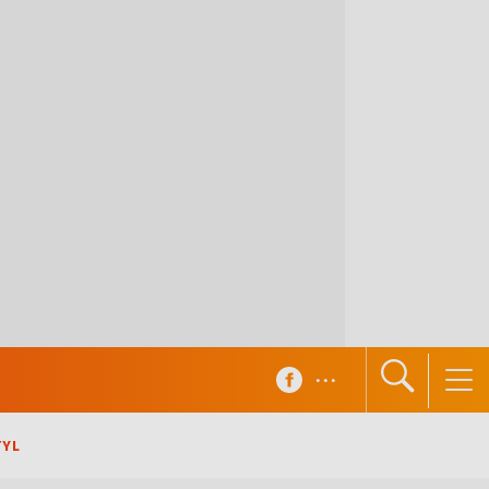
...
TYL