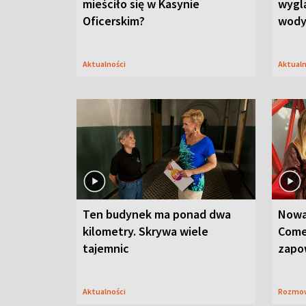
mieściło się w Kasynie
wygl
Oficerskim?
wod
Aktualności
Aktual
Ten budynek ma ponad dwa
Nowa
kilometry. Skrywa wiele
Come
tajemnic
zapo
Aktualności
Rozmo