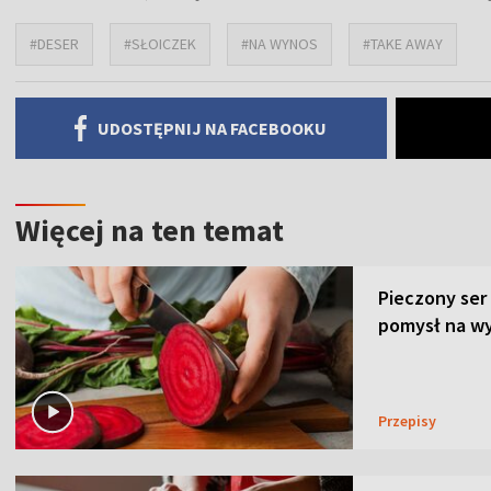
#DESER
#SŁOICZEK
#NA WYNOS
#TAKE AWAY
UDOSTĘPNIJ NA FACEBOOKU
Więcej na ten temat
Pieczony ser
pomysł na wy
Przepisy