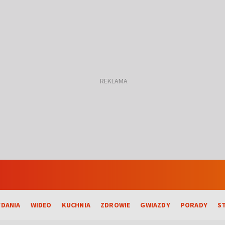
DANIA
WIDEO
KUCHNIA
ZDROWIE
GWIAZDY
PORADY
S