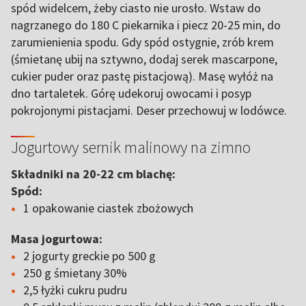
spód widelcem, żeby ciasto nie urosło. Wstaw do
nagrzanego do 180 C piekarnika i piecz 20-25 min, do
zarumienienia spodu. Gdy spód ostygnie, zrób krem
(śmietanę ubij na sztywno, dodaj serek mascarpone,
cukier puder oraz pastę pistacjową). Masę wyłóż na
dno tartaletek. Górę udekoruj owocami i posyp
pokrojonymi pistacjami. Deser przechowuj w lodówce.
Jogurtowy sernik malinowy na zimno
Składniki na 20-22 cm blachę:
Spód:
1 opakowanie ciastek zbożowych
Masa jogurtowa:
2 jogurty greckie po 500 g
250 g śmietany 30%
2,5 łyżki cukru pudru