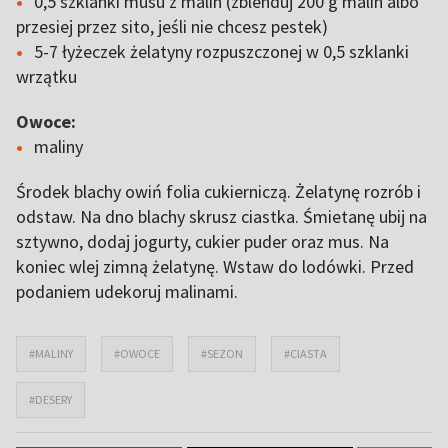
0,5 szklanki musu z malin (zblenduj 200 g malin albo
przesiej przez sito, jeśli nie chcesz pestek)
5-7 łyżeczek żelatyny rozpuszczonej w 0,5 szklanki
wrzątku
Owoce:
maliny
Środek blachy owiń folia cukierniczą. Żelatynę rozrób i
odstaw. Na dno blachy skrusz ciastka. Śmietanę ubij na
sztywno, dodaj jogurty, cukier puder oraz mus. Na
koniec wlej zimną żelatynę. Wstaw do lodówki. Przed
podaniem udekoruj malinami.
#MALINY
#OWOCE
#SEZON
#CIASTA
#DESERY