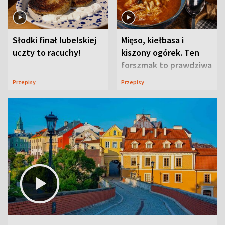
Słodki finał lubelskiej
Mięso, kiełbasa i
uczty to racuchy!
kiszony ogórek. Ten
forszmak to prawdziwa
uczta
Przepisy
Przepisy