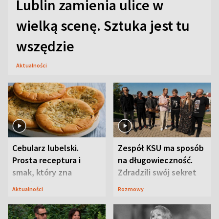
Lublin zamienia ulice w
wielką scenę. Sztuka jest tu
wszędzie
Aktualności
Cebularz lubelski.
Zespół KSU ma sposób
Prosta receptura i
na długowieczność.
smak, który zna
Zdradzili swój sekret
Lubelszczyzna
Aktualności
Rozmowy