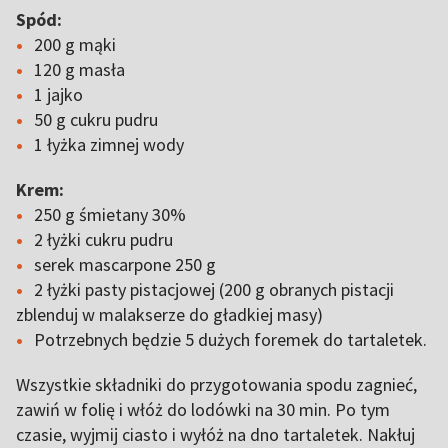
Spód:
200 g mąki
120 g masła
1 jajko
50 g cukru pudru
1 łyżka zimnej wody
Krem:
250 g śmietany 30%
2 łyżki cukru pudru
serek mascarpone 250 g
2 łyżki pasty pistacjowej (200 g obranych pistacji
zblenduj w malakserze do gładkiej masy)
Potrzebnych będzie 5 dużych foremek do tartaletek.
Wszystkie składniki do przygotowania spodu zagnieć,
zawiń w folię i włóż do lodówki na 30 min. Po tym
czasie, wyjmij ciasto i wyłóż na dno tartaletek. Nakłuj