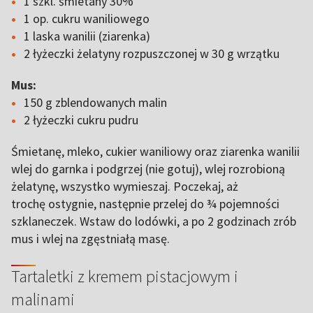
1 szkl. śmietany 30%
1 op. cukru waniliowego
1 laska wanilii (ziarenka)
2 łyżeczki żelatyny rozpuszczonej w 30 g wrzątku
Mus:
150 g zblendowanych malin
2 łyżeczki cukru pudru
Śmietanę, mleko, cukier waniliowy oraz ziarenka wanilii
wlej do garnka i podgrzej (nie gotuj), wlej rozrobioną
żelatynę, wszystko wymieszaj. Poczekaj, aż
trochę ostygnie, następnie przelej do ¾ pojemności
szklaneczek. Wstaw do lodówki, a po 2 godzinach zrób
mus i wlej na zgęstniałą masę.
Tartaletki z kremem pistacjowym i
malinami