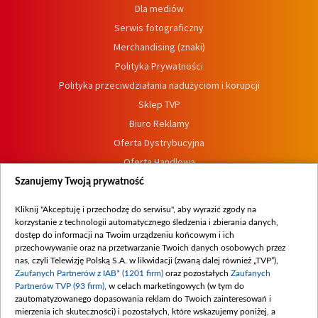
Dla mediów
Serwis fotograficzny
Merchandising (znaki)
Polityka Prywatności
Polityka przeciwdziałania nadużyciom i korupcji
Sklep TVP
Biuro Reklamy
Oferta Dystrybucyjna
Oferta Handlowa
Dostępność
Szanujemy Twoją prywatność
Moje zgody
Kliknij "Akceptuję i przechodzę do serwisu", aby wyrazić zgody na
Procedura zgłoszeń wewnętrznych
korzystanie z technologii automatycznego śledzenia i zbierania danych,
dostęp do informacji na Twoim urządzeniu końcowym i ich
przechowywanie oraz na przetwarzanie Twoich danych osobowych przez
nas, czyli Telewizję Polską S.A. w likwidacji (zwaną dalej również „TVP”),
Zaufanych Partnerów z IAB* (1201 firm)
oraz pozostałych
Zaufanych
Partnerów TVP (93 firm)
, w celach marketingowych (w tym do
zautomatyzowanego dopasowania reklam do Twoich zainteresowań i
mierzenia ich skuteczności) i pozostałych, które wskazujemy poniżej, a