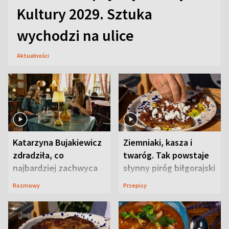
Kultury 2029. Sztuka
wychodzi na ulice
Aktualności
Katarzyna Bujakiewicz
Ziemniaki, kasza i
zdradziła, co
twaróg. Tak powstaje
najbardziej zachwyca
słynny piróg biłgorajski
ją w Lublinie
Rozmowy
Przepisy