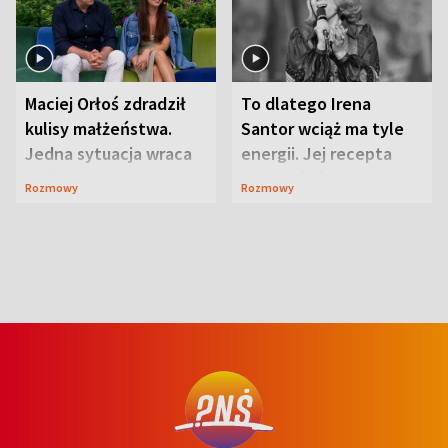
Maciej Orłoś zdradził
To dlatego Irena
kulisy małżeństwa.
Santor wciąż ma tyle
Jedna sytuacja wraca
energii. Jej recepta
jak bumerang
jest zaskakująco
Rozmowy
Rozmowy
prosta