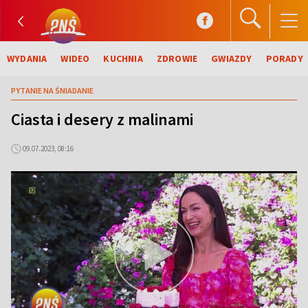
WYDANIA
WIDEO
KUCHNIA
ZDROWIE
GWIAZDY
PORADY
PYTANIE NA ŚNIADANIE
Ciasta i desery z malinami
09.07.2023, 08:16