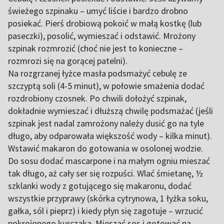
świeżego szpinaku – umyć liście i bardzo drobno
posiekać. Pierś drobiową pokoić w małą kostkę (lub
paseczki), posolić, wymieszać i odstawić. Mrożony
szpinak rozmrozić (choć nie jest to konieczne –
rozmrozi się na gorącej patelni).
Na rozgrzanej łyżce masła podsmażyć cebulę ze
szczyptą soli (4-5 minut), w połowie smażenia dodać
rozdrobiony czosnek. Po chwili dołożyć szpinak,
dokładnie wymieszać i dłuższą chwilę podsmażać (jeśli
szpinak jest nadal zamrożony należy dusić go na tyle
długo, aby odparowała większość wody – kilka minut).
Wstawić makaron do gotowania w osolonej wodzie.
Do sosu dodać mascarpone i na małym ogniu mieszać
tak długo, aż cały ser się rozpuści. Wlać śmietanę, ½
szklanki wody z gotującego się makaronu, dodać
wszystkie przyprawy (skórka cytrynowa, 1 łyżka soku,
gałka, sól i pieprz) i kiedy płyn się zagotuje – wrzucić
pokrojonego kurczaka. Mieszać sos i gotować na