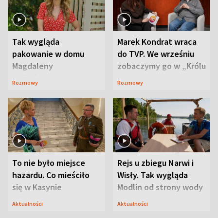
Tak wygląda
Marek Kondrat wraca
pakowanie w domu
do TVP. We wrześniu
Magdaleny
zobaczymy go w „Królu
Waligórskiej-Lisieckiej.
Maciusiu I”
Rozmowy
Rozmowy
Mąż nie odpuszcza
To nie było miejsce
Rejs u zbiegu Narwi i
hazardu. Co mieściło
Wisły. Tak wygląda
się w Kasynie
Modlin od strony wody
Oficerskim?
Aktualności
Aktualności