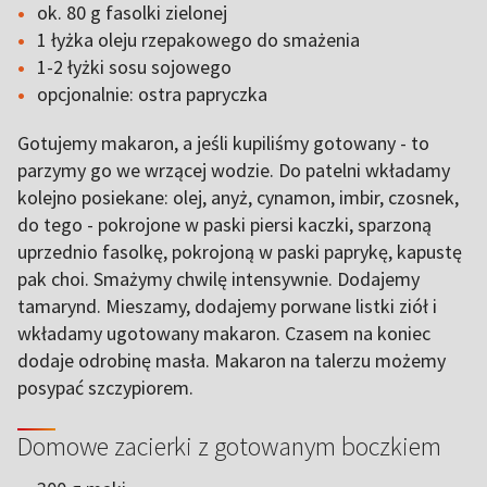
ok. 80 g fasolki zielonej
1 łyżka oleju rzepakowego do smażenia
1-2 łyżki sosu sojowego
opcjonalnie: ostra papryczka
Gotujemy makaron, a jeśli kupiliśmy gotowany - to
parzymy go we wrzącej wodzie. Do patelni wkładamy
kolejno posiekane: olej, anyż, cynamon, imbir, czosnek,
do tego - pokrojone w paski piersi kaczki, sparzoną
uprzednio fasolkę, pokrojoną w paski paprykę, kapustę
pak choi. Smażymy chwilę intensywnie. Dodajemy
tamarynd. Mieszamy, dodajemy porwane listki ziół i
wkładamy ugotowany makaron. Czasem na koniec
dodaje odrobinę masła. Makaron na talerzu możemy
posypać szczypiorem.
Domowe zacierki z gotowanym boczkiem