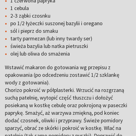
1 czerwona papryka
1 cebula
2-3 ząbki czosnku
po 1/2 łyżeczki suszonej bazylii i oregano
sól i pieprz do smaku
tarty parmezan (lub inny twardy ser)
świeża bazylia lub natka pietruszki
olej lub oliwa do smażenia
Wstawić makaron do gotowania wg przepisu z
opakowania (po odcedzeniu zostawić 1/2 szklankę
wody z gotowania).
Chorizo pokroić w półplasterki. Wrzucić na rozgrzaną
suchą patelnię, wytopić część tłuszczu i dołożyć
posiekaną w kostkę cebulę oraz pokrojoną w paseczki
paprykę. Smażyć, aż warzywa zmiękną, pod koniec
dodać czosnek, oliwki i przyprawy. Świeże pomidory
sparzyć, obrać ze skórki i pokroić w kostkę. Wlać na
patelnię (tak samo pomidory z puszki). Doprawić do