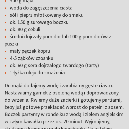
300 g mąki
woda do zagęszczenia ciasta
sól i pieprz młotkowany do smaku
ok. 150 g surowego boczku
ok. 80 g cebuli
średni dojrzały pomidor lub 100 g pomidorów z
puszki
mały pęczek kopru
4-5 ząbków czosnku
ok. 60 g sera dojrzałego twardego (tarty)
1 łyżka oleju do smażenia
Do mąki dodajemy wodę i zarabiamy gęste ciasto.
Nastawiamy garnek z osoloną wodą i doprowadzony
do wrzenia. Rwiemy duże zacierki i gotujemy partiami,
żeby już gotowe przekładać wprost do patelni z sosem.
Boczek parzymy w rondelku z wodą i zielem angielskim
w całym kawałku przez ok. 20 minut. Wyjmujemy,
studzimy i kroimy w małe kawałeczki. Na patelnię