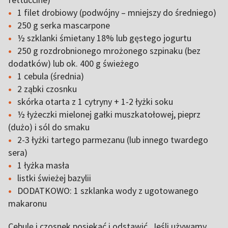
1 filet drobiowy (podwójny – mniejszy do średniego)
250 g serka mascarpone
½ szklanki śmietany 18% lub gęstego jogurtu
250 g rozdrobnionego mrożonego szpinaku (bez
dodatków) lub ok. 400 g świeżego
1 cebula (średnia)
2 ząbki czosnku
skórka otarta z 1 cytryny + 1-2 łyżki soku
½ łyżeczki mielonej gałki muszkatołowej, pieprz
(dużo) i sól do smaku
2-3 łyżki tartego parmezanu (lub innego twardego
sera)
1 łyżka masła
listki świeżej bazylii
DODATKOWO: 1 szklanka wody z ugotowanego
makaronu
Cebulę i czosnek posiekać i odstawić. Jeśli używamy