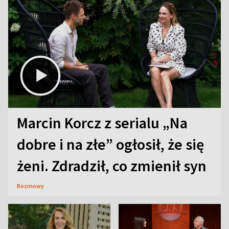
Marcin Korcz z serialu „Na
dobre i na złe” ogłosił, że się
żeni. Zdradził, co zmienił syn
Rozmowy