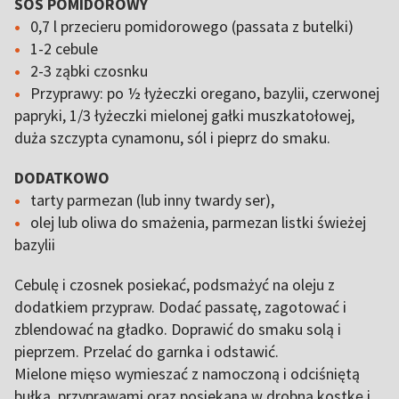
SOS POMIDOROWY
0,7 l przecieru pomidorowego (passata z butelki)
1-2 cebule
2-3 ząbki czosnku
Przyprawy: po ½ łyżeczki oregano, bazylii, czerwonej
papryki, 1/3 łyżeczki mielonej gałki muszkatołowej,
duża szczypta cynamonu, sól i pieprz do smaku.
DODATKOWO
tarty parmezan (lub inny twardy ser),
olej lub oliwa do smażenia, parmezan listki świeżej
bazylii
Cebulę i czosnek posiekać, podsmażyć na oleju z
dodatkiem przypraw. Dodać passatę, zagotować i
zblendować na gładko. Doprawić do smaku solą i
pieprzem. Przelać do garnka i odstawić.
Mielone mięso wymieszać z namoczoną i odciśniętą
bułką, przyprawami oraz posiekaną w drobną kostkę i