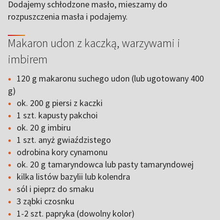
Dodajemy schłodzone masło, mieszamy do
rozpuszczenia masła i podajemy.
Makaron udon z kaczką, warzywami i
imbirem
120 g makaronu suchego udon (lub ugotowany 400
g)
ok. 200 g piersi z kaczki
1 szt. kapusty pakchoi
ok. 20 g imbiru
1 szt. anyż gwiaździstego
odrobina kory cynamonu
ok. 20 g tamaryndowca lub pasty tamaryndowej
kilka listów bazylii lub kolendra
sól i pieprz do smaku
3 ząbki czosnku
1-2 szt. papryka (dowolny kolor)