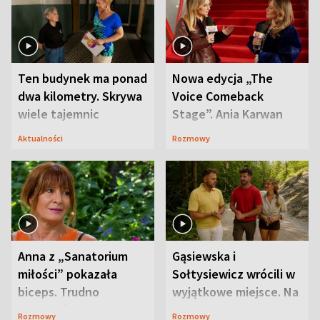
Ten budynek ma ponad
Nowa edycja „The
dwa kilometry. Skrywa
Voice Comeback
wiele tajemnic
Stage”. Ania Karwan
zapowiada
Aktualności
Rozmowy
niespodzianki
Anna z „Sanatorium
Gąsiewska i
miłości” pokazała
Sołtysiewicz wrócili w
biceps. Trudno
wyjątkowe miejsce. Na
uwierzyć, co przeszła
szlaku czekał
Rozmowy
Rozmowy