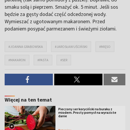
smaku solą i pieprzem. Smażyć ok. 5 minut. Jeśli sos
będzie za gęsty dodać część odcedzonej wody.
Wymieszać z ugotowanym makaronem. Przed
podaniem posypać parmezanem i świeżymi ziołami.
#JOANNA GRABOWSKA
#JAROSŁAW UŚCIŃSKI
#MIĘSO
#MAKARON
#PASTA
#SER
Więcej na ten temat
Pieczony ser koryciński na buraku z
miodem. Prosty pomysł na wyraziste
danie