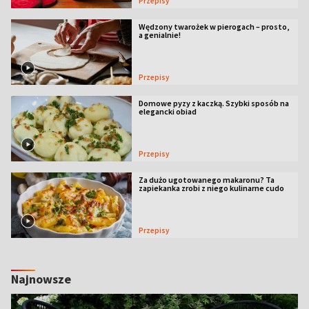
Przepisy
Wędzony twarożek w pierogach – prosto,
a genialnie!
Przepisy
Domowe pyzy z kaczką. Szybki sposób na
elegancki obiad
Przepisy
Za dużo ugotowanego makaronu? Ta
zapiekanka zrobi z niego kulinarne cudo
Przepisy
Najnowsze