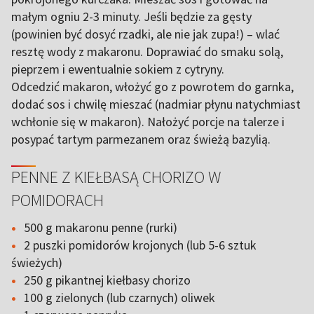
małym ogniu 2-3 minuty. Jeśli będzie za gęsty
(powinien być dosyć rzadki, ale nie jak zupa!) – wlać
resztę wody z makaronu. Doprawiać do smaku solą,
pieprzem i ewentualnie sokiem z cytryny.
Odcedzić makaron, włożyć go z powrotem do garnka,
dodać sos i chwilę mieszać (nadmiar płynu natychmiast
wchłonie się w makaron). Nałożyć porcje na talerze i
posypać tartym parmezanem oraz świeżą bazylią.
PENNE Z KIEŁBASĄ CHORIZO W
POMIDORACH
500 g makaronu penne (rurki)
2 puszki pomidorów krojonych (lub 5-6 sztuk
świeżych)
250 g pikantnej kiełbasy chorizo
100 g zielonych (lub czarnych) oliwek