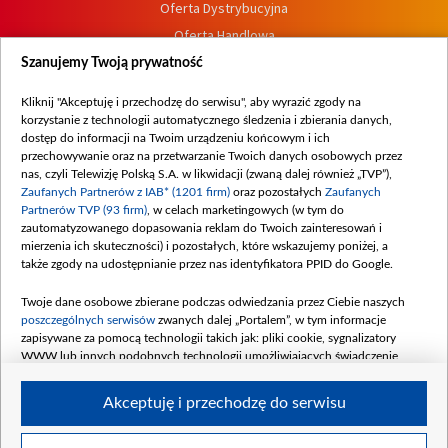
Oferta Dystrybucyjna
Oferta Handlowa
Dostępność
Szanujemy Twoją prywatność
Moje zgody
Kliknij "Akceptuję i przechodzę do serwisu", aby wyrazić zgody na
Procedura zgłoszeń wewnętrznych
korzystanie z technologii automatycznego śledzenia i zbierania danych,
dostęp do informacji na Twoim urządzeniu końcowym i ich
przechowywanie oraz na przetwarzanie Twoich danych osobowych przez
nas, czyli Telewizję Polską S.A. w likwidacji (zwaną dalej również „TVP”),
Zaufanych Partnerów z IAB* (1201 firm)
oraz pozostałych
Zaufanych
Partnerów TVP (93 firm)
, w celach marketingowych (w tym do
zautomatyzowanego dopasowania reklam do Twoich zainteresowań i
mierzenia ich skuteczności) i pozostałych, które wskazujemy poniżej, a
także zgody na udostępnianie przez nas identyfikatora PPID do Google.
Twoje dane osobowe zbierane podczas odwiedzania przez Ciebie naszych
poszczególnych serwisów
zwanych dalej „Portalem”, w tym informacje
zapisywane za pomocą technologii takich jak: pliki cookie, sygnalizatory
WWW lub innych podobnych technologii umożliwiających świadczenie
dopasowanych i bezpiecznych usług, personalizację treści oraz reklam,
udostępnianie funkcji mediów społecznościowych oraz analizowanie ruchu
Akceptuję i przechodzę do serwisu
w Internecie.