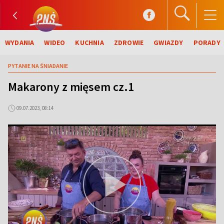
WYDANIA
WIDEO
KUCHNIA
ZDROWIE
GWIAZDY
PORADY
PYTANIE NA ŚNIADANIE
Makarony z mięsem cz.1
09.07.2023, 08:14