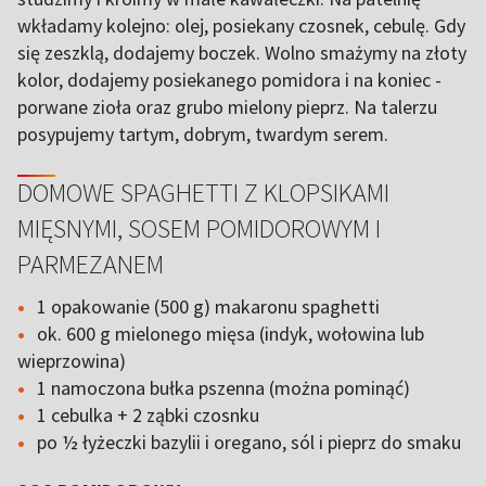
wkładamy kolejno: olej, posiekany czosnek, cebulę. Gdy
się zeszklą, dodajemy boczek. Wolno smażymy na złoty
kolor, dodajemy posiekanego pomidora i na koniec -
porwane zioła oraz grubo mielony pieprz. Na talerzu
posypujemy tartym, dobrym, twardym serem.
DOMOWE SPAGHETTI Z KLOPSIKAMI
MIĘSNYMI, SOSEM POMIDOROWYM I
PARMEZANEM
1 opakowanie (500 g) makaronu spaghetti
ok. 600 g mielonego mięsa (indyk, wołowina lub
wieprzowina)
1 namoczona bułka pszenna (można pominąć)
1 cebulka + 2 ząbki czosnku
po ½ łyżeczki bazylii i oregano, sól i pieprz do smaku