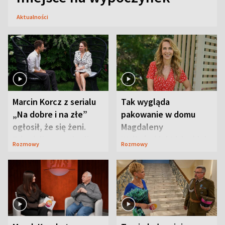
Aktualności
Marcin Korcz z serialu
Tak wygląda
„Na dobre i na złe”
pakowanie w domu
ogłosił, że się żeni.
Magdaleny
Zdradził, co zmienił
Waligórskiej-Lisieckiej.
Rozmowy
Rozmowy
syn
Mąż nie odpuszcza