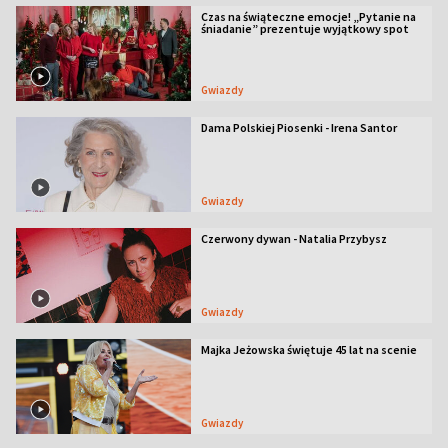
Czas na świąteczne emocje! „Pytanie na
śniadanie” prezentuje wyjątkowy spot
Gwiazdy
Dama Polskiej Piosenki - Irena Santor
Gwiazdy
Czerwony dywan - Natalia Przybysz
Gwiazdy
Majka Jeżowska świętuje 45 lat na scenie
Gwiazdy