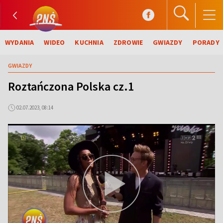
WYDANIA
WIDEO
KUCHNIA
ZDROWIE
GWIAZDY
PORADY
GWIAZDY
Roztańczona Polska cz.1
02.07.2023, 08:14