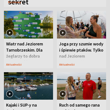
sekret
Rozmowy
Wiatr nad Jeziorem
Joga przy szumie wody
Tarnobrzeskim. Dla
i śpiewie ptaków. Tylko
żeglarzy to dobra
nad Jeziorem
wiadomość
Tarnobrzeskim
Aktualności
Aktualności
Kajaki i SUP-y na
Ruch od samego rana