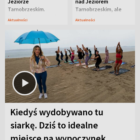
Jeziorze
nad Jeziorem
Tarnobrzeskim.
Tarnobrzeskim, ale
Przyrodnicy zwracają
ważna jest jedna
Aktualności
Aktualności
uwagę na coś jeszcze
zasada
Kiedyś wydobywano tu
siarkę. Dziś to idealne
miejsce na wypoczynek