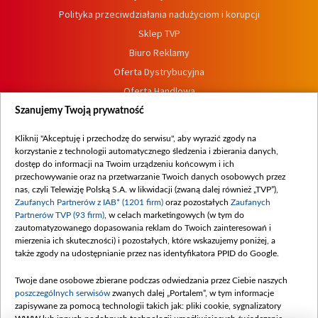
Polityka przeciwdziałania nadużyciom i korupcji
Sklep TVP
Biuro Reklamy
Oferta Dystrybucyjna
Oferta Handlowa
Dostępność
Szanujemy Twoją prywatność
Moje zgody
Kliknij "Akceptuję i przechodzę do serwisu", aby wyrazić zgody na
Procedura zgłoszeń wewnętrznych
korzystanie z technologii automatycznego śledzenia i zbierania danych,
dostęp do informacji na Twoim urządzeniu końcowym i ich
przechowywanie oraz na przetwarzanie Twoich danych osobowych przez
nas, czyli Telewizję Polską S.A. w likwidacji (zwaną dalej również „TVP”),
Zaufanych Partnerów z IAB* (1201 firm)
oraz pozostałych
Zaufanych
Partnerów TVP (93 firm)
, w celach marketingowych (w tym do
zautomatyzowanego dopasowania reklam do Twoich zainteresowań i
mierzenia ich skuteczności) i pozostałych, które wskazujemy poniżej, a
także zgody na udostępnianie przez nas identyfikatora PPID do Google.
Twoje dane osobowe zbierane podczas odwiedzania przez Ciebie naszych
poszczególnych serwisów
zwanych dalej „Portalem”, w tym informacje
zapisywane za pomocą technologii takich jak: pliki cookie, sygnalizatory