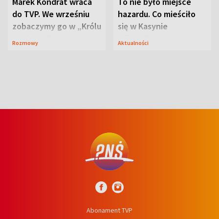
Marek Kondrat wraca
To nie było miejsce
do TVP. We wrześniu
hazardu. Co mieściło
zobaczymy go w „Królu
się w Kasynie
Maciusiu I”
Oficerskim?
Rozmowy
Aktualności
Abonament TVP