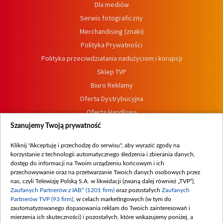
Dla mediów
Serwis fotograficzny
Merchandising (znaki)
Polityka Prywatności
Polityka przeciwdziałania nadużyciom i korupcji
Sklep TVP
Biuro Reklamy
Oferta Dystrybucyjna
Oferta Handlowa
Dostępność
Szanujemy Twoją prywatność
Moje zgody
Kliknij "Akceptuję i przechodzę do serwisu", aby wyrazić zgody na
Procedura zgłoszeń wewnętrznych
korzystanie z technologii automatycznego śledzenia i zbierania danych,
dostęp do informacji na Twoim urządzeniu końcowym i ich
przechowywanie oraz na przetwarzanie Twoich danych osobowych przez
nas, czyli Telewizję Polską S.A. w likwidacji (zwaną dalej również „TVP”),
Zaufanych Partnerów z IAB* (1201 firm)
oraz pozostałych
Zaufanych
Partnerów TVP (93 firm)
, w celach marketingowych (w tym do
zautomatyzowanego dopasowania reklam do Twoich zainteresowań i
mierzenia ich skuteczności) i pozostałych, które wskazujemy poniżej, a