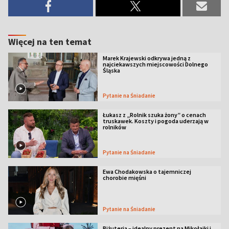
Więcej na ten temat
Marek Krajewski odkrywa jedną z
najciekawszych miejscowości Dolnego
Śląska
Pytanie na Śniadanie
Łukasz z „Rolnik szuka żony” o cenach
truskawek. Koszty i pogoda uderzają w
rolników
Pytanie na Śniadanie
Ewa Chodakowska o tajemniczej
chorobie mięśni
Pytanie na Śniadanie
Biżuteria – idealny prezent na Mikołajki i