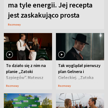
ma tyle energii. Jej recepta
jest zaskakująco prosta
Rozmowy
To działo się z nim na
Tak wyglądał pierwszy
planie „Zatoki
plan Gelnera i
Szpiegów”. Mateusz
Cieleckiej. „Zatoka
Janicki odsłonił
szpiegów” od razu ich
Rozmowy
Rozmowy
aktorski sekret
zaskoczyła