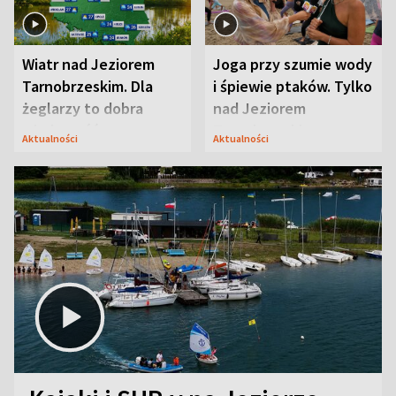
Wiatr nad Jeziorem
Joga przy szumie wody
Tarnobrzeskim. Dla
i śpiewie ptaków. Tylko
żeglarzy to dobra
nad Jeziorem
wiadomość
Tarnobrzeskim
Aktualności
Aktualności