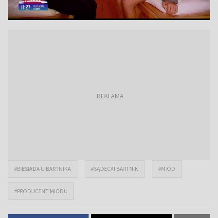
#BIESIADA U BARTNIKA
#SĄDECKI BARTNIK
#MIÓD
#PRODUCENT MIODU