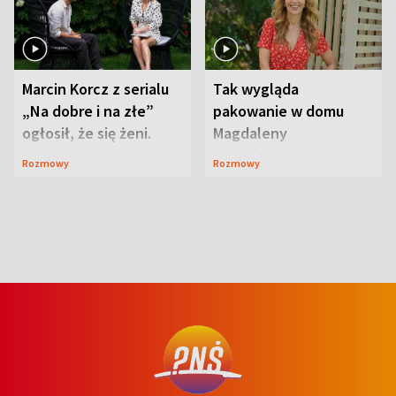
Marcin Korcz z serialu
Tak wygląda
„Na dobre i na złe”
pakowanie w domu
ogłosił, że się żeni.
Magdaleny
Zdradził, co zmienił
Waligórskiej-Lisieckiej.
Rozmowy
Rozmowy
syn
Mąż nie odpuszcza