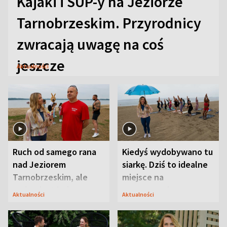
Kajaki i SUP-y na Jeziorze
Tarnobrzeskim. Przyrodnicy
zwracają uwagę na coś
jeszcze
Aktualności
Ruch od samego rana
Kiedyś wydobywano tu
nad Jeziorem
siarkę. Dziś to idealne
Tarnobrzeskim, ale
miejsce na
ważna jest jedna
wypoczynek
Aktualności
Aktualności
zasada