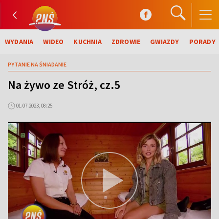
WYDANIA
WIDEO
KUCHNIA
ZDROWIE
GWIAZDY
PORADY
PYTANIE NA ŚNIADANIE
Na żywo ze Stróż, cz.5
01.07.2023, 08:25