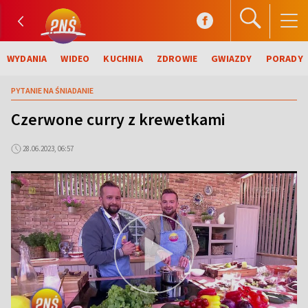
WYDANIA
WIDEO
KUCHNIA
ZDROWIE
GWIAZDY
PORADY
PYTANIE NA ŚNIADANIE
Czerwone curry z krewetkami
28.06.2023, 06:57