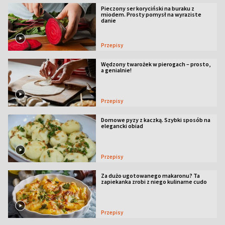
Pieczony ser koryciński na buraku z
miodem. Prosty pomysł na wyraziste
danie
Przepisy
Wędzony twarożek w pierogach – prosto,
a genialnie!
Przepisy
Domowe pyzy z kaczką. Szybki sposób na
elegancki obiad
Przepisy
Za dużo ugotowanego makaronu? Ta
zapiekanka zrobi z niego kulinarne cudo
Przepisy