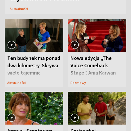
Aktualności
Ten budynek ma ponad
Nowa edycja „The
dwa kilometry. Skrywa
Voice Comeback
wiele tajemnic
Stage”. Ania Karwan
zapowiada
Aktualności
Rozmowy
niespodzianki
Anna z „Sanatorium
Gąsiewska i