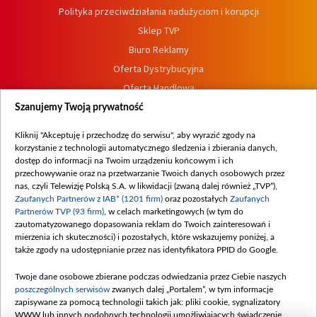
Polityka przeciwdziałania nadużyciom i korupcji
Sklep TVP
Biuro Reklamy
Oferta Dystrybucyjna
Oferta Handlowa
Dostępność
Szanujemy Twoją prywatność
Moje zgody
Kliknij "Akceptuję i przechodzę do serwisu", aby wyrazić zgody na
Procedura zgłoszeń wewnętrznych
korzystanie z technologii automatycznego śledzenia i zbierania danych,
dostęp do informacji na Twoim urządzeniu końcowym i ich
przechowywanie oraz na przetwarzanie Twoich danych osobowych przez
nas, czyli Telewizję Polską S.A. w likwidacji (zwaną dalej również „TVP”),
Zaufanych Partnerów z IAB* (1201 firm)
oraz pozostałych
Zaufanych
Partnerów TVP (93 firm)
, w celach marketingowych (w tym do
zautomatyzowanego dopasowania reklam do Twoich zainteresowań i
mierzenia ich skuteczności) i pozostałych, które wskazujemy poniżej, a
także zgody na udostępnianie przez nas identyfikatora PPID do Google.
Twoje dane osobowe zbierane podczas odwiedzania przez Ciebie naszych
poszczególnych serwisów
zwanych dalej „Portalem”, w tym informacje
zapisywane za pomocą technologii takich jak: pliki cookie, sygnalizatory
WWW lub innych podobnych technologii umożliwiających świadczenie