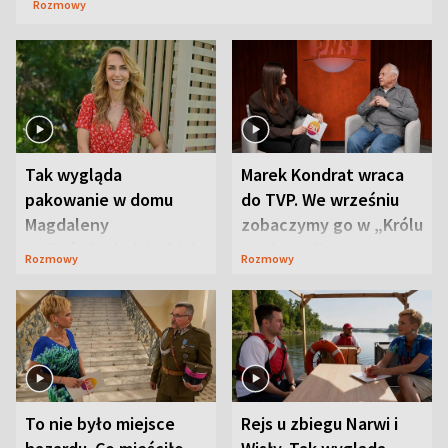
Rozmowy
Tak wygląda
Marek Kondrat wraca
pakowanie w domu
do TVP. We wrześniu
Magdaleny
zobaczymy go w „Królu
Waligórskiej-Lisieckiej.
Maciusiu I”
Rozmowy
Rozmowy
Mąż nie odpuszcza
To nie było miejsce
Rejs u zbiegu Narwi i