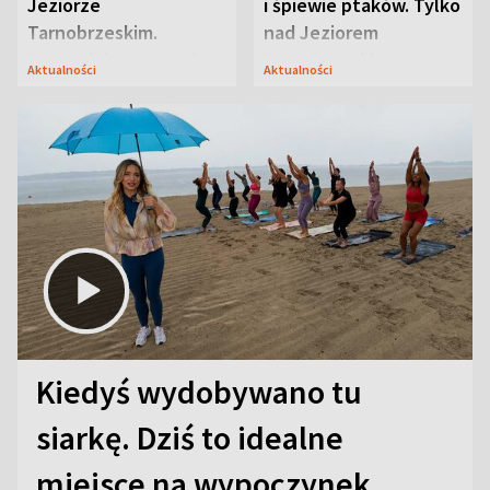
Jeziorze
i śpiewie ptaków. Tylko
Tarnobrzeskim.
nad Jeziorem
Przyrodnicy zwracają
Tarnobrzeskim
Aktualności
Aktualności
uwagę na coś jeszcze
Kiedyś wydobywano tu
siarkę. Dziś to idealne
miejsce na wypoczynek