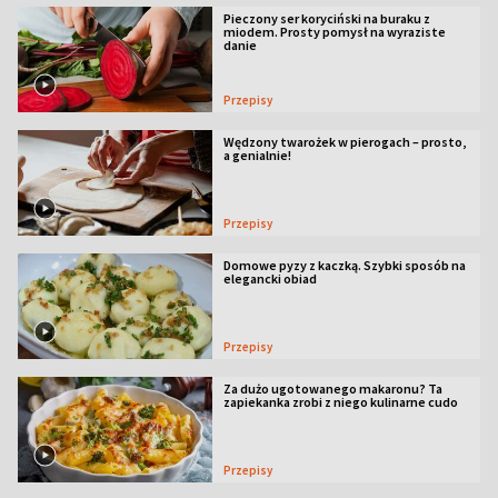
Pieczony ser koryciński na buraku z
miodem. Prosty pomysł na wyraziste
danie
Przepisy
Wędzony twarożek w pierogach – prosto,
a genialnie!
Przepisy
Domowe pyzy z kaczką. Szybki sposób na
elegancki obiad
Przepisy
Za dużo ugotowanego makaronu? Ta
zapiekanka zrobi z niego kulinarne cudo
Przepisy