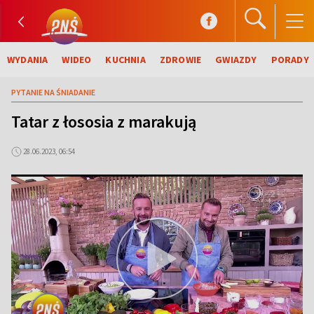
WYDANIA
WIDEO
KUCHNIA
ZDROWIE
GWIAZDY
PORADY
PYTANIE NA ŚNIADANIE
Tatar z łososia z marakują
28.06.2023, 06:54