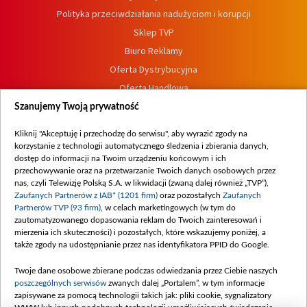
Polityka przeciwdziałania nadużyciom i korupcji
Sklep TVP
Biuro Reklamy
Oferta Dystrybucyjna
Oferta Handlowa
Dostępność
Szanujemy Twoją prywatność
Moje zgody
Kliknij "Akceptuję i przechodzę do serwisu", aby wyrazić zgody na
Procedura zgłoszeń wewnętrznych
korzystanie z technologii automatycznego śledzenia i zbierania danych,
dostęp do informacji na Twoim urządzeniu końcowym i ich
przechowywanie oraz na przetwarzanie Twoich danych osobowych przez
nas, czyli Telewizję Polską S.A. w likwidacji (zwaną dalej również „TVP”),
Zaufanych Partnerów z IAB* (1201 firm)
oraz pozostałych
Zaufanych
Partnerów TVP (93 firm)
, w celach marketingowych (w tym do
zautomatyzowanego dopasowania reklam do Twoich zainteresowań i
mierzenia ich skuteczności) i pozostałych, które wskazujemy poniżej, a
także zgody na udostępnianie przez nas identyfikatora PPID do Google.
Twoje dane osobowe zbierane podczas odwiedzania przez Ciebie naszych
poszczególnych serwisów
zwanych dalej „Portalem”, w tym informacje
zapisywane za pomocą technologii takich jak: pliki cookie, sygnalizatory