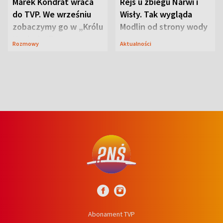
Marek Kondrat wraca
Rejs u zbiegu Narwi i
do TVP. We wrześniu
Wisły. Tak wygląda
zobaczymy go w „Królu
Modlin od strony wody
Maciusiu I”
Rozmowy
Aktualności
Abonament TVP