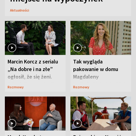
Aktualności
Marcin Korcz z serialu
Tak wygląda
„Na dobre i na złe”
pakowanie w domu
ogłosił, że się żeni.
Magdaleny
Zdradził, co zmienił
Waligórskiej-Lisieckiej.
Rozmowy
Rozmowy
syn
Mąż nie odpuszcza