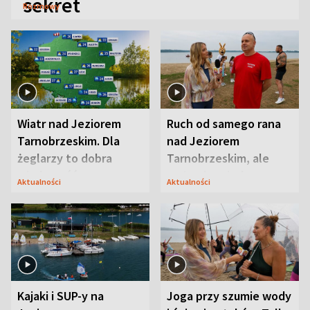
sekret
Rozmowy
Wiatr nad Jeziorem
Ruch od samego rana
Tarnobrzeskim. Dla
nad Jeziorem
żeglarzy to dobra
Tarnobrzeskim, ale
wiadomość
ważna jest jedna
Aktualności
Aktualności
zasada
Kajaki i SUP-y na
Joga przy szumie wody