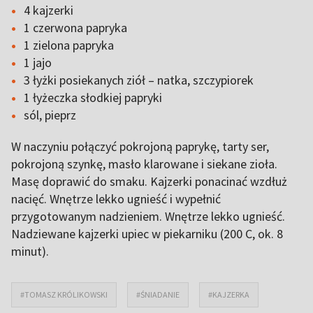
4 kajzerki
1 czerwona papryka
1 zielona papryka
1 jajo
3 łyżki posiekanych ziół – natka, szczypiorek
1 łyżeczka słodkiej papryki
sól, pieprz
W naczyniu połączyć pokrojoną paprykę, tarty ser,
pokrojoną szynkę, masło klarowane i siekane zioła.
Masę doprawić do smaku. Kajzerki ponacinać wzdłuż
nacięć. Wnętrze lekko ugnieść i wypełnić
przygotowanym nadzieniem. Wnętrze lekko ugnieść.
Nadziewane kajzerki upiec w piekarniku (200 C, ok. 8
minut).
#TOMASZ KRÓLIKOWSKI
#ŚNIADANIE
#KAJZERKA