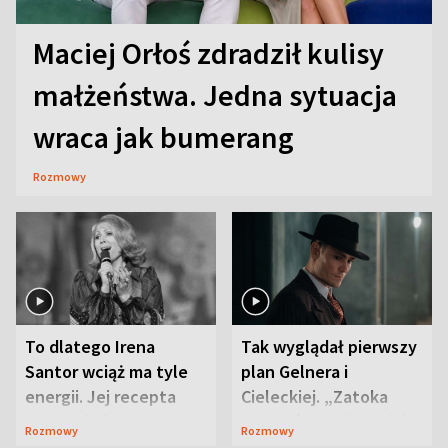
Maciej Orłoś zdradził kulisy
małżeństwa. Jedna sytuacja
wraca jak bumerang
Rozmowy
To dlatego Irena
Tak wyglądał pierwszy
Santor wciąż ma tyle
plan Gelnera i
energii. Jej recepta
Cieleckiej. „Zatoka
jest zaskakująco
szpiegów” od razu ich
Rozmowy
Rozmowy
prosta
zaskoczyła