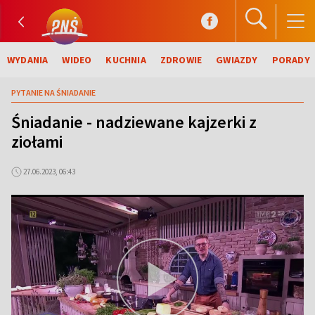
WYDANIA
WIDEO
KUCHNIA
ZDROWIE
GWIAZDY
PORADY
PYTANIE NA ŚNIADANIE
Śniadanie - nadziewane kajzerki z
ziołami
27.06.2023, 06:43