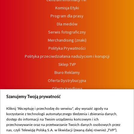
Komisja Etyki
Program dla prasy
Dla mediów
Serwis fotograficzny
Merchandising (znaki)
Polityka Prywatności
Polityka przeciwdziałania nadużyciom i korupcji
Sklep TVP
Biuro Reklamy
Oferta Dystrybucyjna
Oferta Handlowa
Dostępność
Szanujemy Twoją prywatność
Moje zgody
Kliknij "Akceptuję i przechodzę do serwisu", aby wyrazić zgody na
Procedura zgłoszeń wewnętrznych
korzystanie z technologii automatycznego śledzenia i zbierania danych,
dostęp do informacji na Twoim urządzeniu końcowym i ich
przechowywanie oraz na przetwarzanie Twoich danych osobowych przez
nas, czyli Telewizję Polską S.A. w likwidacji (zwaną dalej również „TVP”),