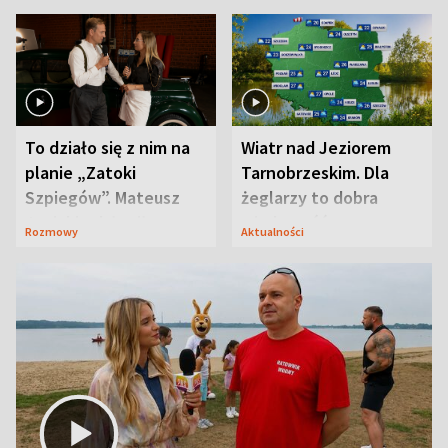
To działo się z nim na
Wiatr nad Jeziorem
planie „Zatoki
Tarnobrzeskim. Dla
Szpiegów”. Mateusz
żeglarzy to dobra
Janicki odsłonił
wiadomość
Rozmowy
Aktualności
aktorski sekret