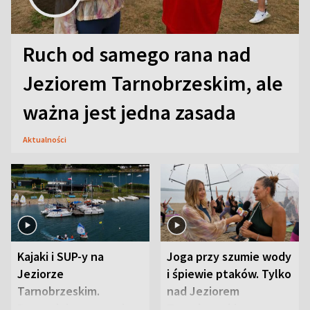
Ruch od samego rana nad
Jeziorem Tarnobrzeskim, ale
ważna jest jedna zasada
Aktualności
Kajaki i SUP-y na
Joga przy szumie wody
Jeziorze
i śpiewie ptaków. Tylko
Tarnobrzeskim.
nad Jeziorem
Przyrodnicy zwracają
Tarnobrzeskim