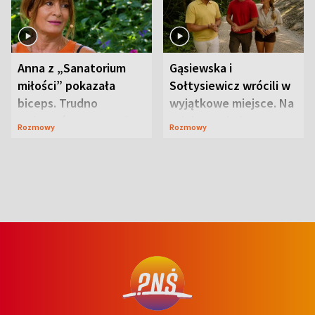
Anna z „Sanatorium
Gąsiewska i
miłości” pokazała
Sołtysiewicz wrócili w
biceps. Trudno
wyjątkowe miejsce. Na
uwierzyć, co przeszła
szlaku czekał
Rozmowy
Rozmowy
wcześniej
niedźwiedź