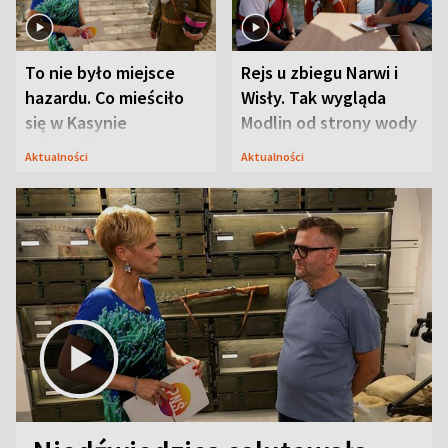
To nie było miejsce
Rejs u zbiegu Narwi i
hazardu. Co mieściło
Wisły. Tak wygląda
się w Kasynie
Modlin od strony wody
Oficerskim?
Aktualności
Aktualności