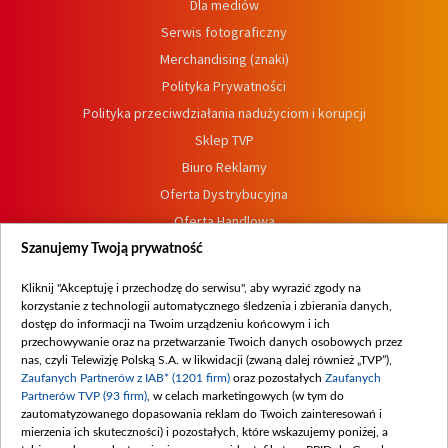
Dla mediów
Serwis fotograficzny
Merchandising (znaki)
Polityka Prywatności
Polityka przeciwdziałania nadużyciom i korupcji
Sklep TVP
Biuro Reklamy
Oferta Dystrybucyjna
Oferta Handlowa
Dostępność
Szanujemy Twoją prywatność
Moje zgody
Kliknij "Akceptuję i przechodzę do serwisu", aby wyrazić zgody na
Procedura zgłoszeń wewnętrznych
korzystanie z technologii automatycznego śledzenia i zbierania danych,
dostęp do informacji na Twoim urządzeniu końcowym i ich
przechowywanie oraz na przetwarzanie Twoich danych osobowych przez
nas, czyli Telewizję Polską S.A. w likwidacji (zwaną dalej również „TVP”),
Zaufanych Partnerów z IAB* (1201 firm)
oraz pozostałych
Zaufanych
Partnerów TVP (93 firm)
, w celach marketingowych (w tym do
zautomatyzowanego dopasowania reklam do Twoich zainteresowań i
mierzenia ich skuteczności) i pozostałych, które wskazujemy poniżej, a