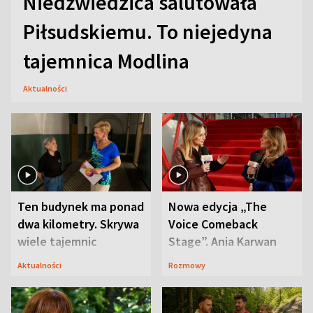
Niedźwiedzica salutowała
Piłsudskiemu. To niejedyna
tajemnica Modlina
Aktualności
Ten budynek ma ponad
Nowa edycja „The
dwa kilometry. Skrywa
Voice Comeback
wiele tajemnic
Stage”. Ania Karwan
zapowiada
Aktualności
Rozmowy
niespodzianki