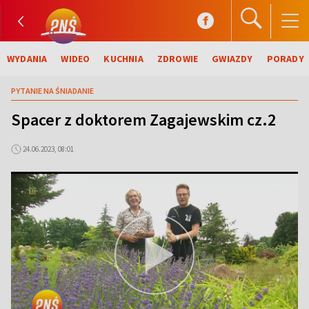
WYDANIA
WIDEO
KUCHNIA
ZDROWIE
GWIAZDY
PORADY
PYTANIE NA ŚNIADANIE
Spacer z doktorem Zagajewskim cz.2
24.06.2023, 08:01