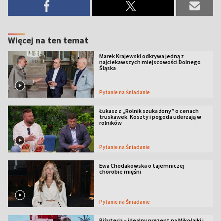
Więcej na ten temat
Marek Krajewski odkrywa jedną z
najciekawszych miejscowości Dolnego
Śląska
Pytanie na Śniadanie
Łukasz z „Rolnik szuka żony” o cenach
truskawek. Koszty i pogoda uderzają w
rolników
Pytanie na Śniadanie
Ewa Chodakowska o tajemniczej
chorobie mięśni
Pytanie na Śniadanie
Biżuteria – idealny prezent na Mikołajki i