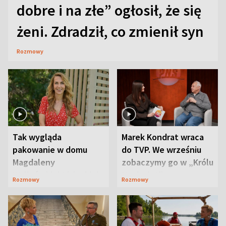
dobre i na złe” ogłosił, że się
żeni. Zdradził, co zmienił syn
Rozmowy
Tak wygląda
Marek Kondrat wraca
pakowanie w domu
do TVP. We wrześniu
Magdaleny
zobaczymy go w „Królu
Waligórskiej-Lisieckiej.
Maciusiu I”
Rozmowy
Rozmowy
Mąż nie odpuszcza