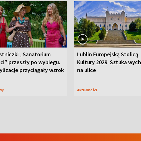
stniczki „Sanatorium
Lublin Europejską Stolicą
ci” przeszły po wybiegu.
Kultury 2029. Sztuka wyc
ylizacje przyciągały wzrok
na ulice
wy
Aktualności