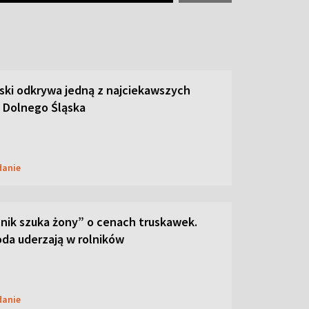
ski odkrywa jedną z najciekawszych
 Dolnego Śląska
danie
lnik szuka żony” o cenach truskawek.
oda uderzają w rolników
danie