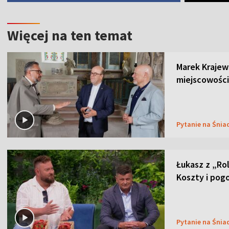
Więcej na ten temat
Marek Krajew
miejscowości
Pytanie na Śnia
Łukasz z „Ro
Koszty i pog
Pytanie na Śnia