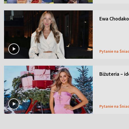
Ewa Chodakow
Pytanie na Śnia
Biżuteria – i
Pytanie na Śnia