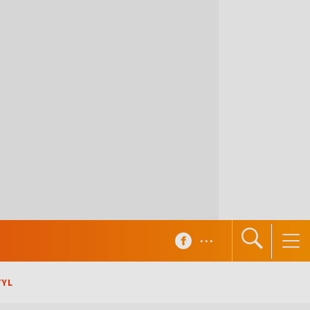
...
TYL