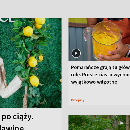
Pomarańcze grają tu głó
rolę. Proste ciasto wycho
wyjątkowo wilgotne
Przepisy
 po ciąży.
 lawinę