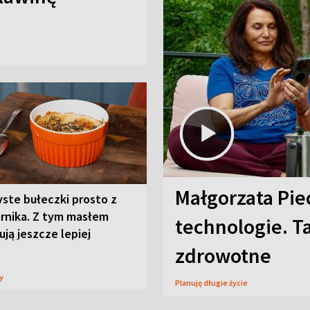
Małgorzata Pie
ste bułeczki prosto z
arnika. Z tym masłem
technologie. T
ją jeszcze lepiej
zdrowotne
sy
Planuję długie życie