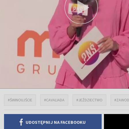
#ŚWINOUJŚCIE
#CAVALIADA
#JEŹDZIECTWO
#ZAWOD
UDOSTĘPNIJ NA FACEBOOKU