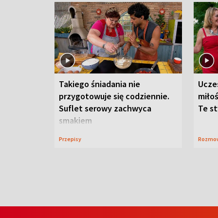
Takiego śniadania nie
Ucze
przygotowuje się codziennie.
miłoś
Suflet serowy zachwyca
Te st
smakiem
Przepisy
Rozmo