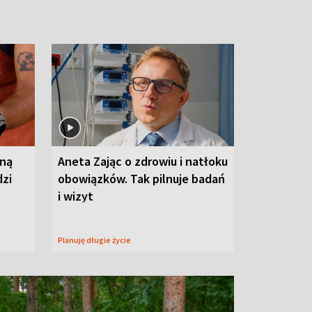
wną
Aneta Zając o zdrowiu i natłoku
dzi
obowiązków. Tak pilnuje badań
i wizyt
Planuję długie życie