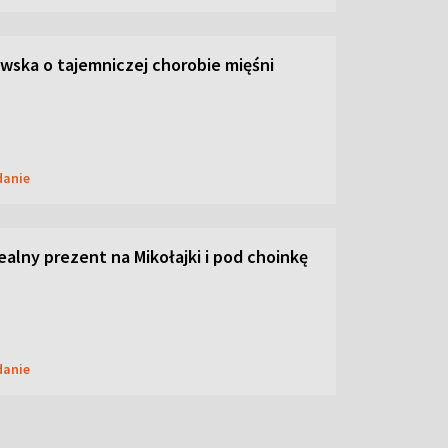
ska o tajemniczej chorobie mięśni
danie
dealny prezent na Mikołajki i pod choinkę
danie