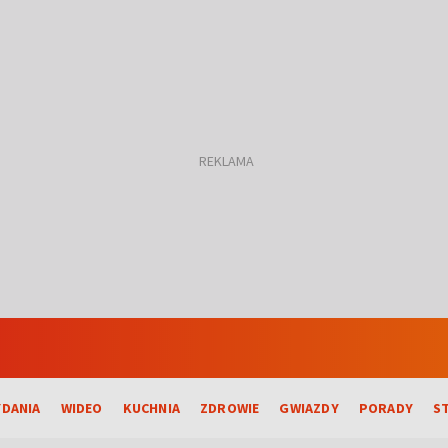
DANIA
WIDEO
KUCHNIA
ZDROWIE
GWIAZDY
PORADY
S