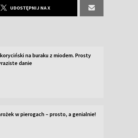
UDOSTĘPNIJ NA X
 koryciński na buraku z miodem. Prosty
raziste danie
ożek w pierogach – prosto, a genialnie!