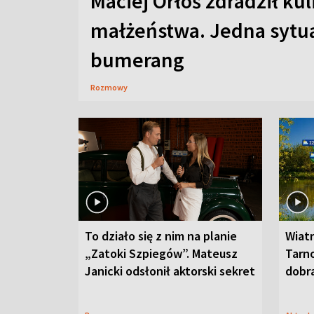
Maciej Orłoś zdradził kul
małżeństwa. Jedna sytua
bumerang
Rozmowy
To działo się z nim na planie
Wiat
„Zatoki Szpiegów”. Mateusz
Tarno
Janicki odsłonił aktorski sekret
dobr