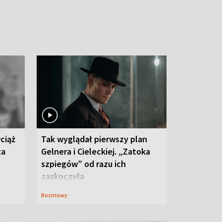
ciąż
Tak wyglądał pierwszy plan
ta
Gelnera i Cieleckiej. „Zatoka
szpiegów” od razu ich
zaskoczyła
Rozmowy