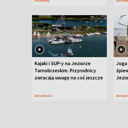
Rozmowy
Aktual
Kajaki i SUP-y na Jeziorze
Joga 
Tarnobrzeskim. Przyrodnicy
śpiew
zwracają uwagę na coś jeszcze
Jezi
Aktualności
Aktual