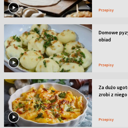
Przepisy
Domowe pyzy 
obiad
Przepisy
Za dużo ugo
zrobi z niego
Przepisy