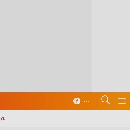
...
TYL