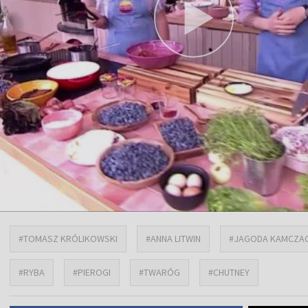
#TOMASZ KRÓLIKOWSKI
#ANNA LITWIN
#JAGODA KAMCZA
#RYBA
#PIEROGI
#TWARÓG
#CHUTNEY