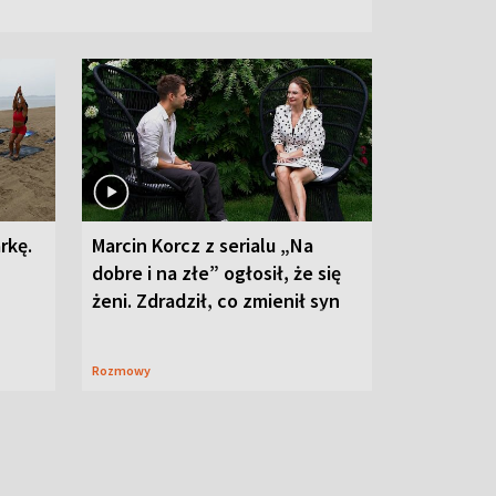
rkę.
Marcin Korcz z serialu „Na
dobre i na złe” ogłosił, że się
żeni. Zdradził, co zmienił syn
Rozmowy