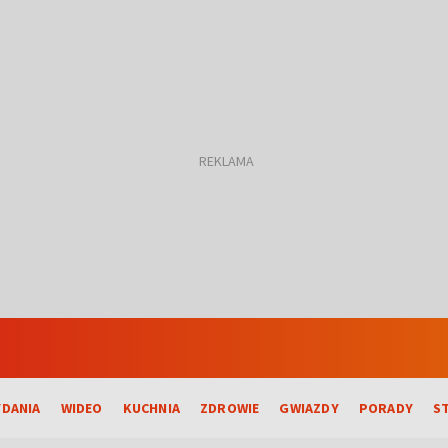
DANIA
WIDEO
KUCHNIA
ZDROWIE
GWIAZDY
PORADY
S