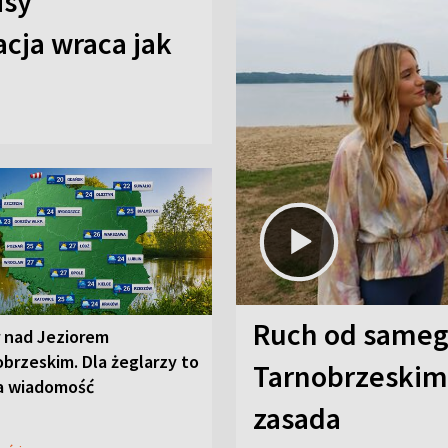
isy
cja wraca jak
Ruch od sameg
r nad Jeziorem
brzeskim. Dla żeglarzy to
Tarnobrzeskim,
a wiadomość
zasada