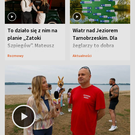
To działo się z nim na
Wiatr nad Jeziorem
planie „Zatoki
Tarnobrzeskim. Dla
Szpiegów”. Mateusz
żeglarzy to dobra
Janicki odsłonił
wiadomość
Rozmowy
Aktualności
aktorski sekret