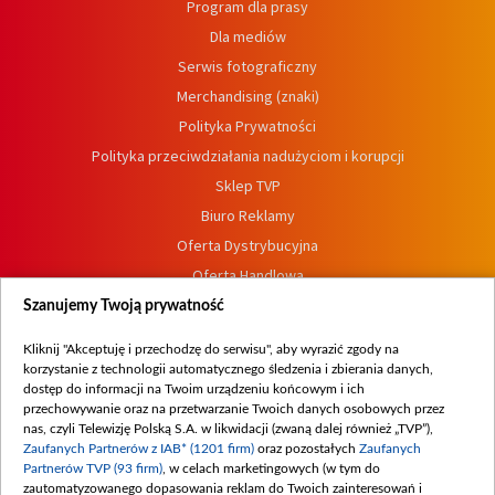
Program dla prasy
Dla mediów
Serwis fotograficzny
Merchandising (znaki)
Polityka Prywatności
Polityka przeciwdziałania nadużyciom i korupcji
Sklep TVP
Biuro Reklamy
Oferta Dystrybucyjna
Oferta Handlowa
Dostępność
Szanujemy Twoją prywatność
Moje zgody
Kliknij "Akceptuję i przechodzę do serwisu", aby wyrazić zgody na
Procedura zgłoszeń wewnętrznych
korzystanie z technologii automatycznego śledzenia i zbierania danych,
dostęp do informacji na Twoim urządzeniu końcowym i ich
przechowywanie oraz na przetwarzanie Twoich danych osobowych przez
nas, czyli Telewizję Polską S.A. w likwidacji (zwaną dalej również „TVP”),
Zaufanych Partnerów z IAB* (1201 firm)
oraz pozostałych
Zaufanych
Partnerów TVP (93 firm)
, w celach marketingowych (w tym do
zautomatyzowanego dopasowania reklam do Twoich zainteresowań i