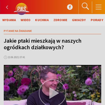
WYDANIA
WIDEO
KUCHNIA
ZDROWIE
GWIAZDY
PORADY
PYTANIE NA ŚNIADANIE
Jakie ptaki mieszkają w naszych
ogródkach działkowych?
22.06.2023, 07:41