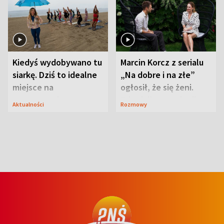
Kiedyś wydobywano tu
Marcin Korcz z serialu
siarkę. Dziś to idealne
„Na dobre i na złe”
miejsce na
ogłosił, że się żeni.
wypoczynek
Zdradził, co zmienił
Aktualności
Rozmowy
syn