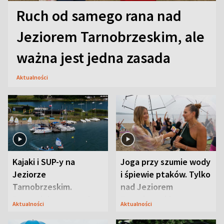
Ruch od samego rana nad
Jeziorem Tarnobrzeskim, ale
ważna jest jedna zasada
Aktualności
Kajaki i SUP-y na
Joga przy szumie wody
Jeziorze
i śpiewie ptaków. Tylko
Tarnobrzeskim.
nad Jeziorem
Przyrodnicy zwracają
Tarnobrzeskim
Aktualności
Aktualności
uwagę na coś jeszcze