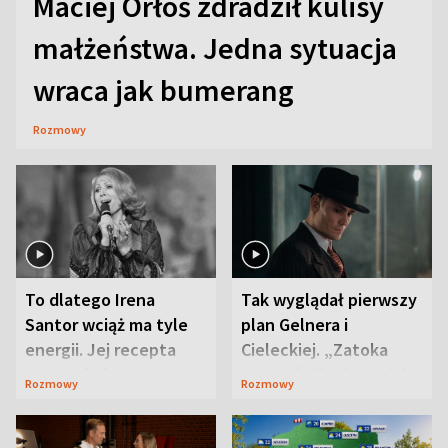
Maciej Orłoś zdradził kulisy
małżeństwa. Jedna sytuacja
wraca jak bumerang
Rozmowy
To dlatego Irena
Tak wyglądał pierwszy
Santor wciąż ma tyle
plan Gelnera i
energii. Jej recepta
Cieleckiej. „Zatoka
jest zaskakująco
szpiegów” od razu ich
Rozmowy
Rozmowy
prosta
zaskoczyła