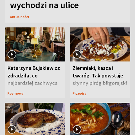
wychodzi na ulice
Aktualności
Katarzyna Bujakiewicz
Ziemniaki, kasza i
zdradziła, co
twaróg. Tak powstaje
najbardziej zachwyca
słynny piróg biłgorajski
ją w Lublinie
Rozmowy
Przepisy