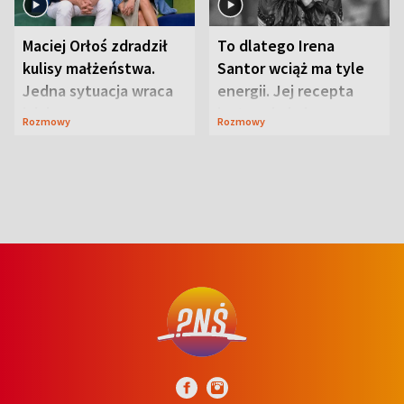
Maciej Orłoś zdradził
To dlatego Irena
kulisy małżeństwa.
Santor wciąż ma tyle
Jedna sytuacja wraca
energii. Jej recepta
jak bumerang
jest zaskakująco
Rozmowy
Rozmowy
prosta