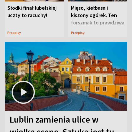
Słodki finał lubelskiej
Mięso, kiełbasa i
uczty to racuchy!
kiszony ogórek. Ten
forszmak to prawdziwa
uczta
Przepisy
Przepisy
Lublin zamienia ulice w
wielką scenę. Sztuka jest tu