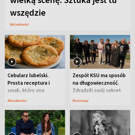
wszędzie
Aktualności
Cebularz lubelski.
Zespół KSU ma sposób
Prosta receptura i
na długowieczność.
smak, który zna
Zdradzili swój sekret
Lubelszczyzna
Aktualności
Rozmowy