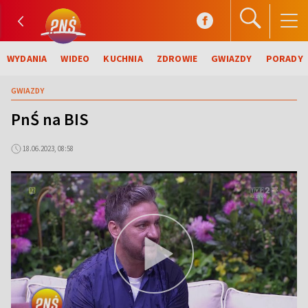
WYDANIA
WIDEO
KUCHNIA
ZDROWIE
GWIAZDY
PORADY
GWIAZDY
PnŚ na BIS
18.06.2023, 08:58