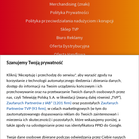
Merchandising (znaki)
Polityka Prywatności
Polityka przeciwdziałania nadużyciom i korupcji
Sklep TVP
Biuro Reklamy
Oferta Dystrybucyjna
Oferta Handlowa
Dostępność
Szanujemy Twoją prywatność
Moje zgody
Kliknij "Akceptuję i przechodzę do serwisu", aby wyrazić zgody na
Procedura zgłoszeń wewnętrznych
korzystanie z technologii automatycznego śledzenia i zbierania danych,
dostęp do informacji na Twoim urządzeniu końcowym i ich
przechowywanie oraz na przetwarzanie Twoich danych osobowych przez
nas, czyli Telewizję Polską S.A. w likwidacji (zwaną dalej również „TVP”),
Zaufanych Partnerów z IAB* (1201 firm)
oraz pozostałych
Zaufanych
Partnerów TVP (93 firm)
, w celach marketingowych (w tym do
zautomatyzowanego dopasowania reklam do Twoich zainteresowań i
mierzenia ich skuteczności) i pozostałych, które wskazujemy poniżej, a
także zgody na udostępnianie przez nas identyfikatora PPID do Google.
Twoje dane osobowe zbierane podczas odwiedzania przez Ciebie naszych