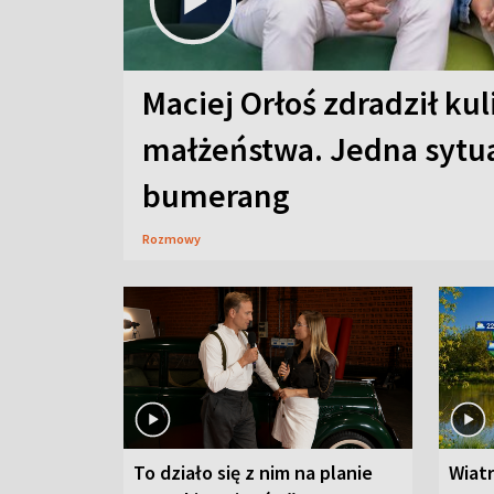
Maciej Orłoś zdradził kul
małżeństwa. Jedna sytua
bumerang
Rozmowy
To działo się z nim na planie
Wiat