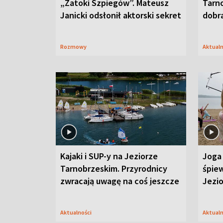
„Zatoki Szpiegów”. Mateusz
Tarno
Janicki odsłonił aktorski sekret
dobr
Rozmowy
Aktual
Kajaki i SUP-y na Jeziorze
Joga 
Tarnobrzeskim. Przyrodnicy
śpiew
zwracają uwagę na coś jeszcze
Jezi
Aktualności
Aktual