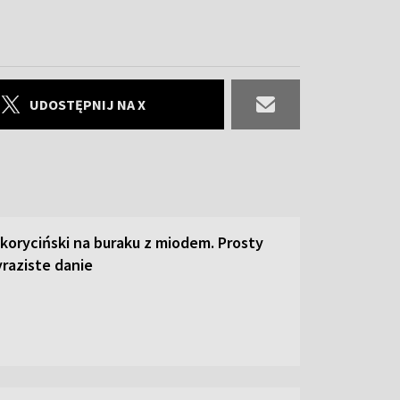
UDOSTĘPNIJ NA X
 koryciński na buraku z miodem. Prosty
raziste danie