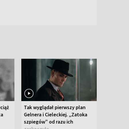
ciąż
Tak wyglądał pierwszy plan
ta
Gelnera i Cieleckiej. „Zatoka
szpiegów” od razu ich
zaskoczyła