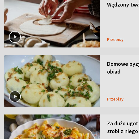
Wędzony twar
Przepisy
Domowe pyzy 
obiad
Przepisy
Za dużo ugo
zrobi z niego