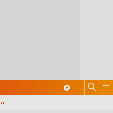
...
TYL