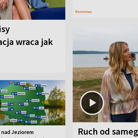
Rozmowy
isy
cja wraca jak
Ruch od sameg
r nad Jeziorem