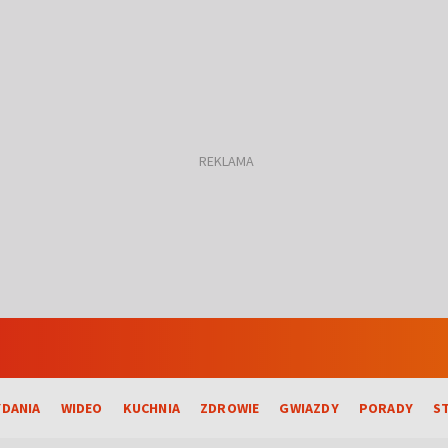
DANIA
WIDEO
KUCHNIA
ZDROWIE
GWIAZDY
PORADY
S