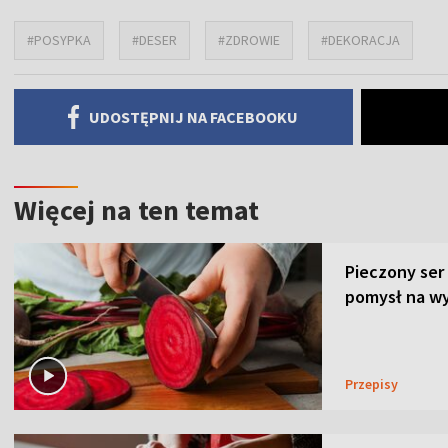
#POSYPKA
#DESER
#ZDROWIE
#DEKORACJA
UDOSTĘPNIJ NA FACEBOOKU
Więcej na ten temat
Pieczony ser
pomysł na wy
Przepisy