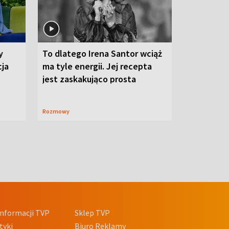
y
To dlatego Irena Santor wciąż
cja
ma tyle energii. Jej recepta
jest zaskakująco prosta
Rozmowy
nformacji TVP
Sklep TVP
tyki
Biuro Reklamy