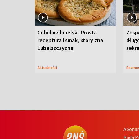
Cebularz lubelski. Prosta
Zesp
receptura i smak, który zna
długo
Lubelszczyzna
sekr
Aktualności
Rozmo
Abona
Rada 