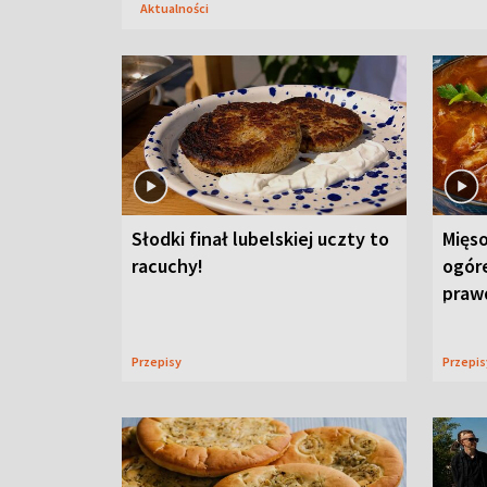
Aktualności
Słodki finał lubelskiej uczty to
Mięso
racuchy!
ogór
praw
Przepisy
Przepi