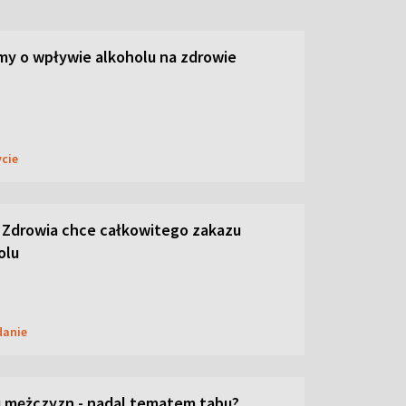
y o wpływie alkoholu na zdrowie
ycie
 Zdrowia chce całkowitego zakazu
olu
danie
 mężczyzn - nadal tematem tabu?