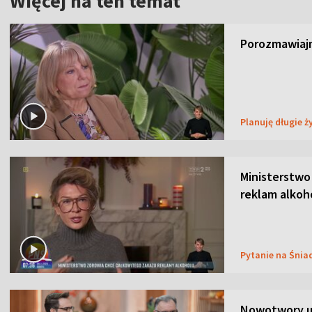
Więcej na ten temat
Porozmawiajm
Planuję długie ż
Ministerstwo
reklam alkoh
Pytanie na Śnia
Nowotwory u