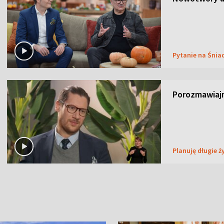
Pytanie na Śnia
Porozmawiaj
Planuję długie ż