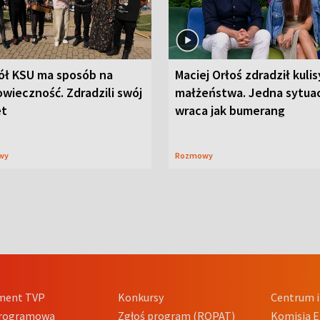
ół KSU ma sposób na
Maciej Orłoś zdradził kulis
wieczność. Zdradzili swój
małżeństwa. Jedna sytua
et
wraca jak bumerang
wy
Rozmowy
ment TVP
Konkursy
Centrum i
Programowa
Zgłoś program (ROPAT)
Komisja E