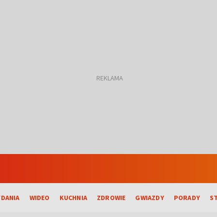
DANIA
WIDEO
KUCHNIA
ZDROWIE
GWIAZDY
PORADY
S