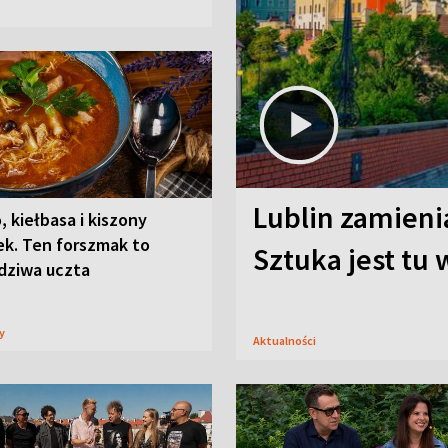
Lublin zamienia
, kiełbasa i kiszony
ek. Ten forszmak to
Sztuka jest tu
dziwa uczta
sy
Aktualności