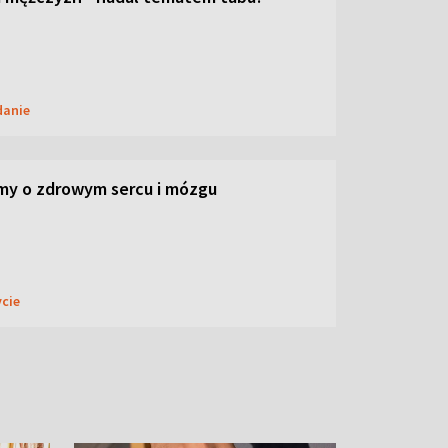
danie
my o zdrowym sercu i mózgu
ycie