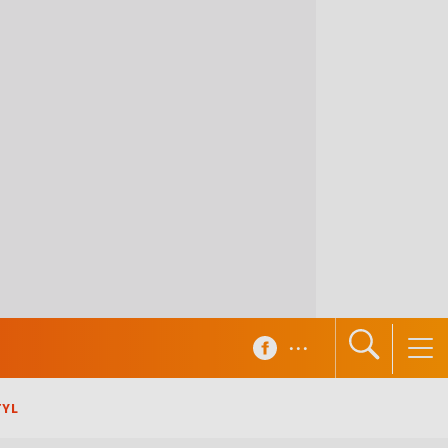
...
TYL