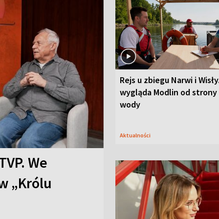
Rejs u zbiegu Narwi i Wisły
wygląda Modlin od strony
wody
Aktualności
TVP. We
w „Królu