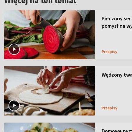
Więcej na ten temat
Pieczony ser
pomysł na wy
Przepisy
Wędzony twar
Przepisy
Domowe pyzy 