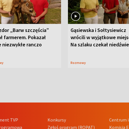
zdor „Barw szczęścia”
Gąsiewska i Sołtysiewicz
ał farmerem. Pokazał
wrócili w wyjątkowe miejs
e niezwykłe ranczo
Na szlaku czekał niedźwi
wy
Rozmowy
ment TVP
Konkursy
Centrum i
Programowa
Zgłoś program (ROPAT)
Komisja E