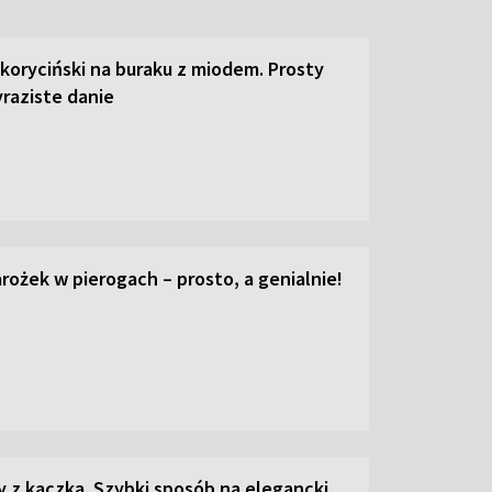
 koryciński na buraku z miodem. Prosty
raziste danie
ożek w pierogach – prosto, a genialnie!
z kaczką. Szybki sposób na elegancki