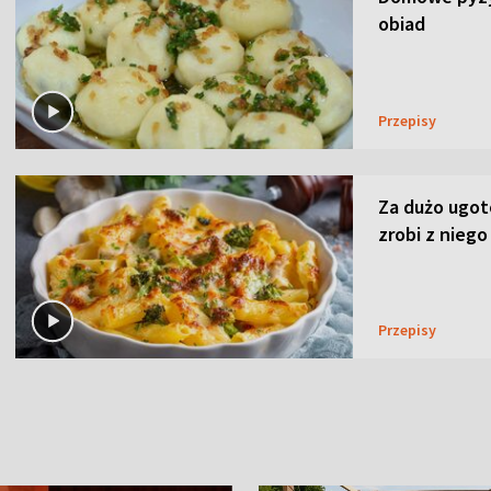
obiad
Przepisy
Za dużo ugo
zrobi z niego
Przepisy