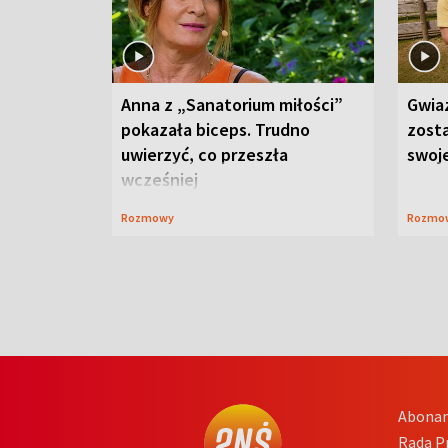
Anna z „Sanatorium miłości”
Gwia
pokazała biceps. Trudno
zost
uwierzyć, co przeszła
swoj
wcześniej
Rozmowy
Rozmo
Abona
Rada 