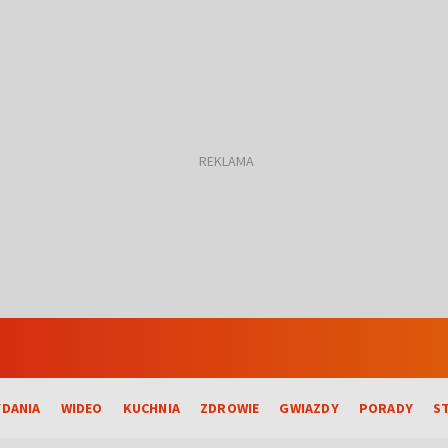
DANIA
WIDEO
KUCHNIA
ZDROWIE
GWIAZDY
PORADY
S