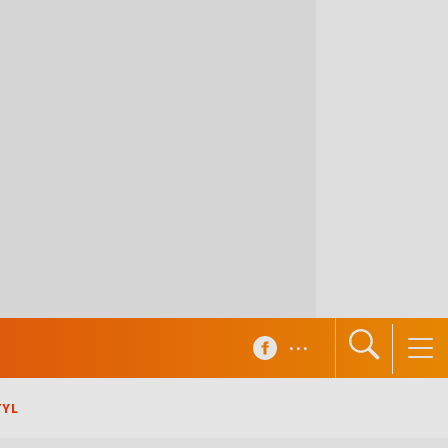
...
TYL