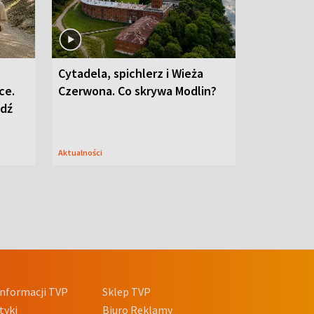
Cytadela, spichlerz i Wieża
ce.
Czerwona. Co skrywa Modlin?
edź
Aktualności
nformacji TVP
Sklep TVP
tyki
Biuro Reklamy