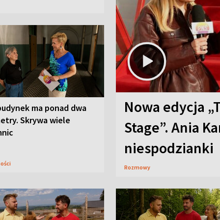
Nowa edycja „
budynek ma ponad dwa
etry. Skrywa wiele
Stage”. Ania K
mnic
niespodzianki
ności
Rozmowy