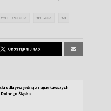
#METEOROLOGIA
#POGODA
#AI
UDOSTĘPNIJ NA X
ski odkrywa jedną z najciekawszych
 Dolnego Śląska