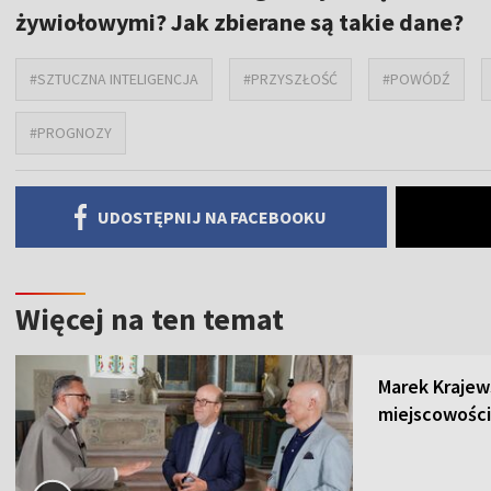
żywiołowymi? Jak zbierane są takie dane?
#SZTUCZNA INTELIGENCJA
#PRZYSZŁOŚĆ
#POWÓDŹ
#PROGNOZY
UDOSTĘPNIJ NA FACEBOOKU
Więcej na ten temat
Marek Krajew
miejscowości