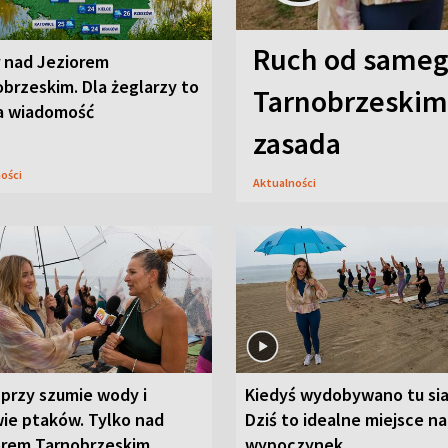
Ruch od sameg
r nad Jeziorem
brzeskim. Dla żeglarzy to
Tarnobrzeskim,
a wiadomość
zasada
ności
Aktualności
przy szumie wody i
Kiedyś wydobywano tu sia
ie ptaków. Tylko nad
Dziś to idealne miejsce na
orem Tarnobrzeskim
wypoczynek