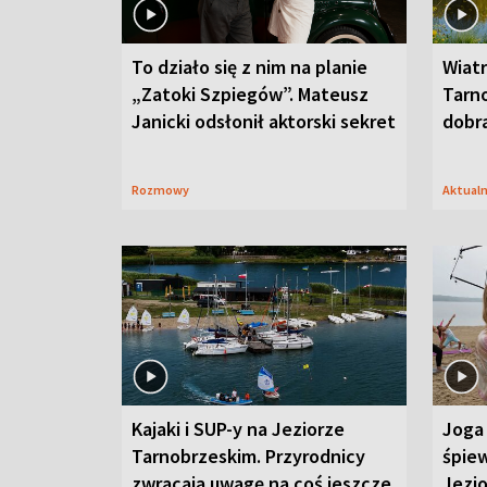
To działo się z nim na planie
Wiat
„Zatoki Szpiegów”. Mateusz
Tarno
Janicki odsłonił aktorski sekret
dobr
Rozmowy
Aktual
Kajaki i SUP-y na Jeziorze
Joga 
Tarnobrzeskim. Przyrodnicy
śpiew
zwracają uwagę na coś jeszcze
Jezi