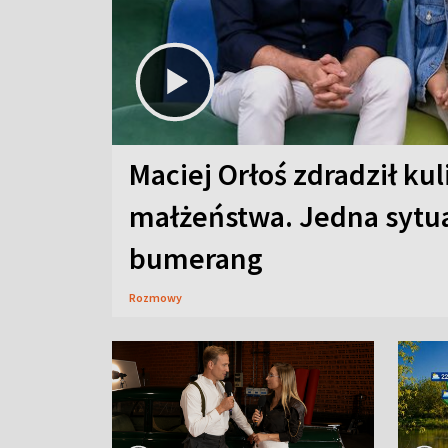
Maciej Orłoś zdradził kul
małżeństwa. Jedna sytua
bumerang
Rozmowy