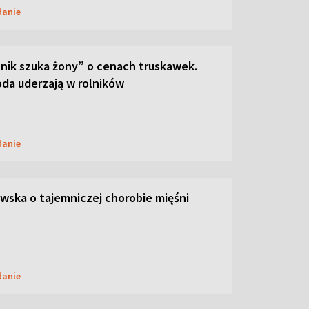
danie
lnik szuka żony” o cenach truskawek.
oda uderzają w rolników
danie
ska o tajemniczej chorobie mięśni
danie