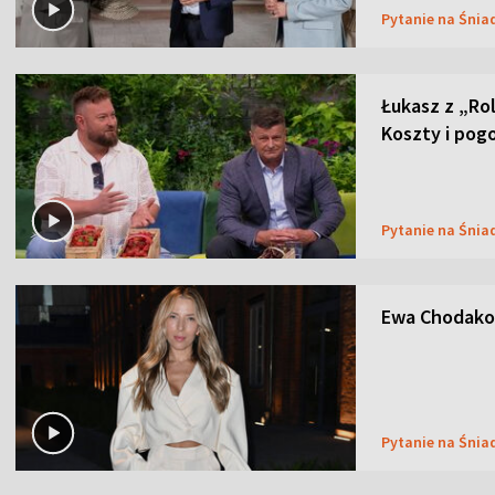
Pytanie na Śnia
Łukasz z „Ro
Koszty i pog
Pytanie na Śnia
Ewa Chodakow
Pytanie na Śnia