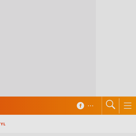
...
TYL