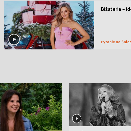
Biżuteria – i
Pytanie na Śnia