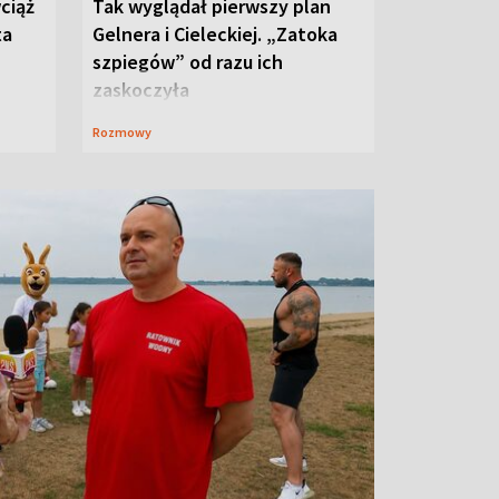
ciąż
Tak wyglądał pierwszy plan
ta
Gelnera i Cieleckiej. „Zatoka
szpiegów” od razu ich
zaskoczyła
Rozmowy