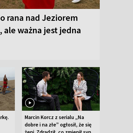
o rana nad Jeziorem
 ale ważna jest jedna
rkę.
Marcin Korcz z serialu „Na
dobre i na złe” ogłosił, że się
żeni. Zdradził, co zmienił syn