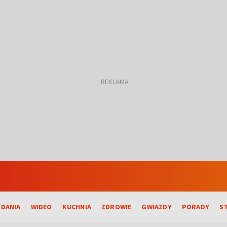
DANIA
WIDEO
KUCHNIA
ZDROWIE
GWIAZDY
PORADY
S