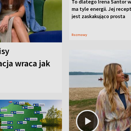
To dlatego Irena Santor w
ma tyle energii. Jej recep
jest zaskakująco prosta
Rozmowy
isy
cja wraca jak