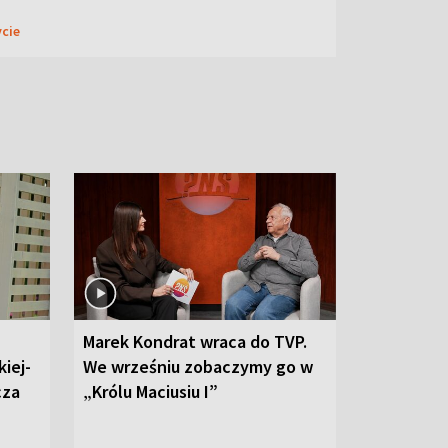
ycie
Marek Kondrat wraca do TVP.
iej-
We wrześniu zobaczymy go w
cza
„Królu Maciusiu I”