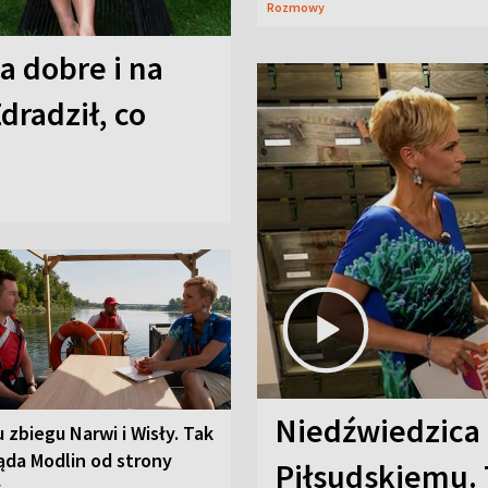
Rozmowy
a dobre i na
Zdradził, co
Niedźwiedzica
u zbiegu Narwi i Wisły. Tak
ąda Modlin od strony
Piłsudskiemu. 
y