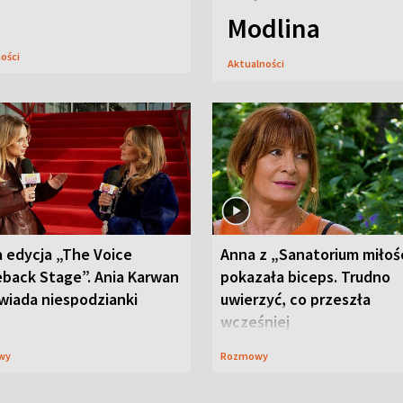
Modlina
ności
Aktualności
 edycja „The Voice
Anna z „Sanatorium miłoś
back Stage”. Ania Karwan
pokazała biceps. Trudno
wiada niespodzianki
uwierzyć, co przeszła
wcześniej
wy
Rozmowy