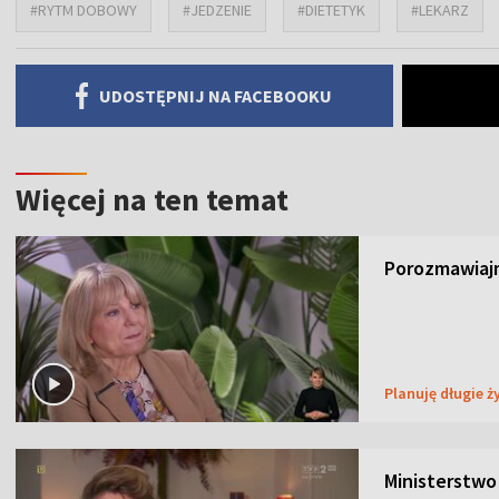
#RYTM DOBOWY
#JEDZENIE
#DIETETYK
#LEKARZ
UDOSTĘPNIJ NA FACEBOOKU
Więcej na ten temat
Porozmawiajm
Planuję długie ż
Ministerstwo