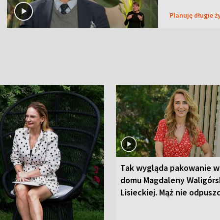
Planuję długie ż
Tak wygląda pakowanie w
domu Magdaleny Waligórsk
Lisieckiej. Mąż nie odpusz