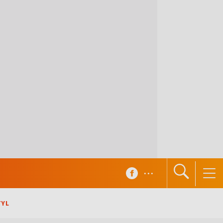
...
TYL