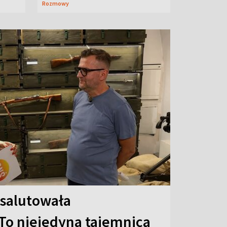
Rozmowy
 salutowała
To niejedyna tajemnica