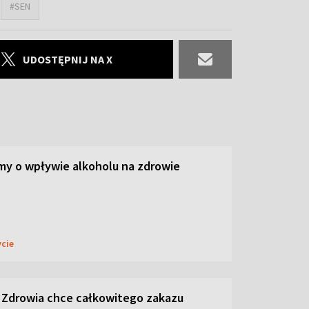
#SEN
UDOSTĘPNIJ NA X
y o wpływie alkoholu na zdrowie
ycie
 Zdrowia chce całkowitego zakazu