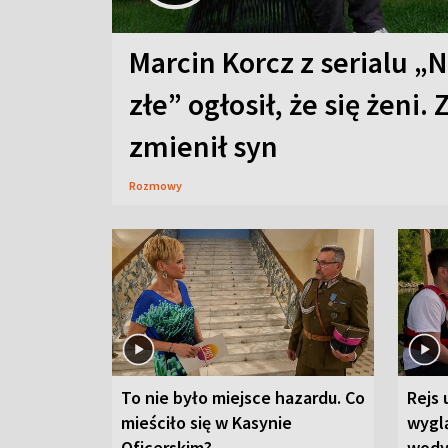
Marcin Korcz z serialu „N
złe” ogłosił, że się żeni. 
zmienił syn
Rozmowy
To nie było miejsce hazardu. Co
Rejs 
mieściło się w Kasynie
wygl
Oficerskim?
wod