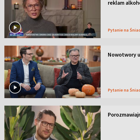
reklam alkoh
Pytanie na Śnia
Nowotwory u
Pytanie na Śnia
Porozmawiaj