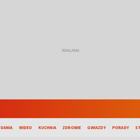
DANIA
WIDEO
KUCHNIA
ZDROWIE
GWIAZDY
PORADY
S