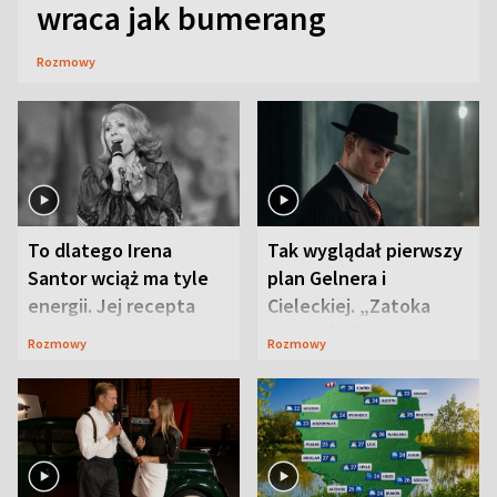
wraca jak bumerang
Rozmowy
To dlatego Irena
Tak wyglądał pierwszy
Santor wciąż ma tyle
plan Gelnera i
energii. Jej recepta
Cieleckiej. „Zatoka
jest zaskakująco
szpiegów” od razu ich
Rozmowy
Rozmowy
prosta
zaskoczyła