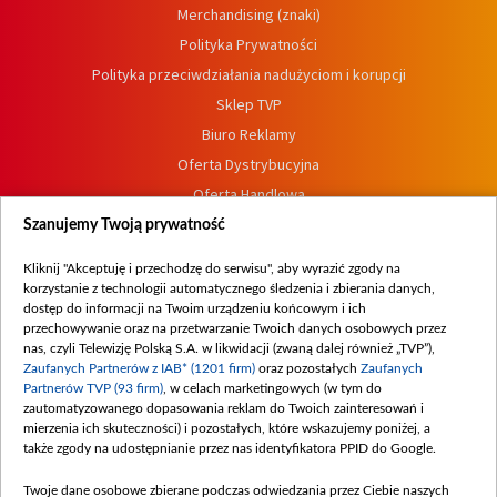
Merchandising (znaki)
Polityka Prywatności
Polityka przeciwdziałania nadużyciom i korupcji
Sklep TVP
Biuro Reklamy
Oferta Dystrybucyjna
Oferta Handlowa
Dostępność
Szanujemy Twoją prywatność
Moje zgody
Kliknij "Akceptuję i przechodzę do serwisu", aby wyrazić zgody na
Procedura zgłoszeń wewnętrznych
korzystanie z technologii automatycznego śledzenia i zbierania danych,
dostęp do informacji na Twoim urządzeniu końcowym i ich
przechowywanie oraz na przetwarzanie Twoich danych osobowych przez
nas, czyli Telewizję Polską S.A. w likwidacji (zwaną dalej również „TVP”),
Zaufanych Partnerów z IAB* (1201 firm)
oraz pozostałych
Zaufanych
Partnerów TVP (93 firm)
, w celach marketingowych (w tym do
zautomatyzowanego dopasowania reklam do Twoich zainteresowań i
mierzenia ich skuteczności) i pozostałych, które wskazujemy poniżej, a
także zgody na udostępnianie przez nas identyfikatora PPID do Google.
Twoje dane osobowe zbierane podczas odwiedzania przez Ciebie naszych