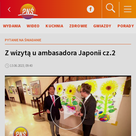
WYDANIA
WIDEO
KUCHNIA
ZDROWIE
GWIAZDY
PORADY
PYTANIE NA ŚNIADANIE
Z wizytą u ambasadora Japonii cz.2
13.06.2023, 09:40