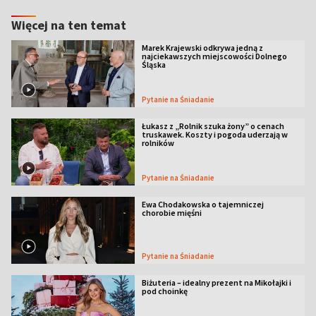
Więcej na ten temat
Marek Krajewski odkrywa jedną z
najciekawszych miejscowości Dolnego
Śląska
Pytanie na Śniadanie
Łukasz z „Rolnik szuka żony” o cenach
truskawek. Koszty i pogoda uderzają w
rolników
Pytanie na Śniadanie
Ewa Chodakowska o tajemniczej
chorobie mięśni
Pytanie na Śniadanie
Biżuteria – idealny prezent na Mikołajki i
pod choinkę