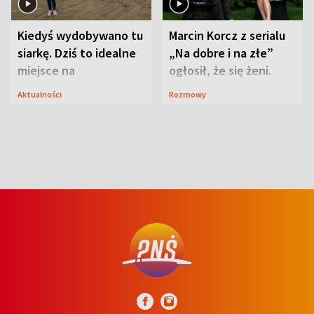
Kiedyś wydobywano tu
Marcin Korcz z serialu
siarkę. Dziś to idealne
„Na dobre i na złe”
miejsce na
ogłosił, że się żeni.
wypoczynek
Zdradził, co zmienił
Aktualności
Rozmowy
syn