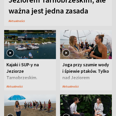
ważna jest jedna zasada
Aktualności
Kajaki i SUP-y na
Joga przy szumie wody
Jeziorze
i śpiewie ptaków. Tylko
Tarnobrzeskim.
nad Jeziorem
Przyrodnicy zwracają
Tarnobrzeskim
Aktualności
Aktualności
uwagę na coś jeszcze