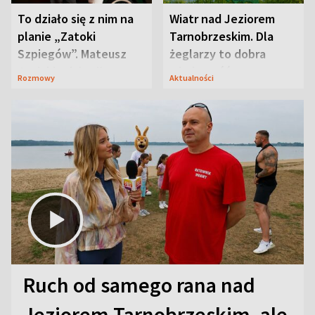
To działo się z nim na
Wiatr nad Jeziorem
planie „Zatoki
Tarnobrzeskim. Dla
Szpiegów”. Mateusz
żeglarzy to dobra
Janicki odsłonił
wiadomość
Rozmowy
Aktualności
aktorski sekret
Ruch od samego rana nad
Jeziorem Tarnobrzeskim, ale