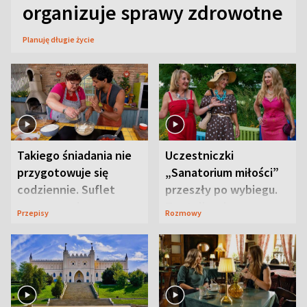
organizuje sprawy zdrowotne
Planuję długie życie
Takiego śniadania nie
Uczestniczki
przygotowuje się
„Sanatorium miłości”
codziennie. Suflet
przeszły po wybiegu.
serowy zachwyca
Te stylizacje
Przepisy
Rozmowy
smakiem
przyciągały wzrok