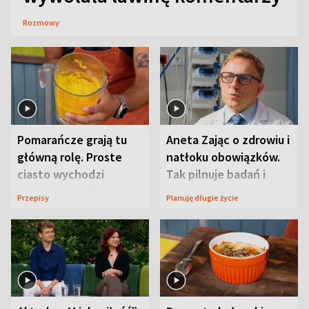
Rozmowy
Pomarańcze grają tu
Aneta Zając o zdrowiu i
główną rolę. Proste
natłoku obowiązków.
ciasto wychodzi
Tak pilnuje badań i
wyjątkowo wilgotne
wizyt
Przepisy
Planuję długie życie