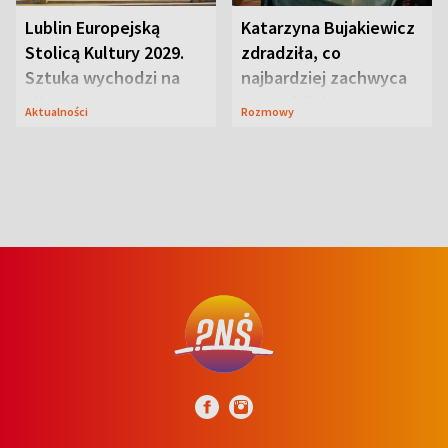
Lublin Europejską
Katarzyna Bujakiewicz
Stolicą Kultury 2029.
zdradziła, co
Sztuka wychodzi na
najbardziej zachwyca
ulice
ją w Lublinie
Aktualności
Rozmowy