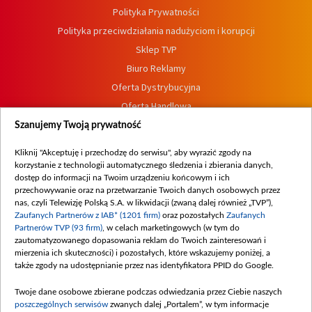
Polityka Prywatności
Polityka przeciwdziałania nadużyciom i korupcji
Sklep TVP
Biuro Reklamy
Oferta Dystrybucyjna
Oferta Handlowa
Dostępność
Szanujemy Twoją prywatność
Moje zgody
Kliknij "Akceptuję i przechodzę do serwisu", aby wyrazić zgody na
Procedura zgłoszeń wewnętrznych
korzystanie z technologii automatycznego śledzenia i zbierania danych,
dostęp do informacji na Twoim urządzeniu końcowym i ich
przechowywanie oraz na przetwarzanie Twoich danych osobowych przez
nas, czyli Telewizję Polską S.A. w likwidacji (zwaną dalej również „TVP”),
Zaufanych Partnerów z IAB* (1201 firm)
oraz pozostałych
Zaufanych
Partnerów TVP (93 firm)
, w celach marketingowych (w tym do
zautomatyzowanego dopasowania reklam do Twoich zainteresowań i
mierzenia ich skuteczności) i pozostałych, które wskazujemy poniżej, a
także zgody na udostępnianie przez nas identyfikatora PPID do Google.
Twoje dane osobowe zbierane podczas odwiedzania przez Ciebie naszych
poszczególnych serwisów
zwanych dalej „Portalem”, w tym informacje