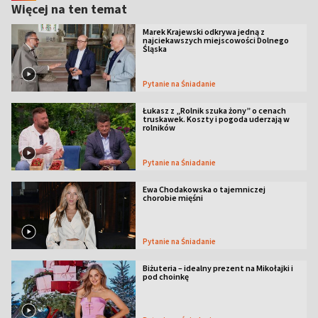
Więcej na ten temat
Marek Krajewski odkrywa jedną z
najciekawszych miejscowości Dolnego
Śląska
Pytanie na Śniadanie
Łukasz z „Rolnik szuka żony” o cenach
truskawek. Koszty i pogoda uderzają w
rolników
Pytanie na Śniadanie
Ewa Chodakowska o tajemniczej
chorobie mięśni
Pytanie na Śniadanie
Biżuteria – idealny prezent na Mikołajki i
pod choinkę