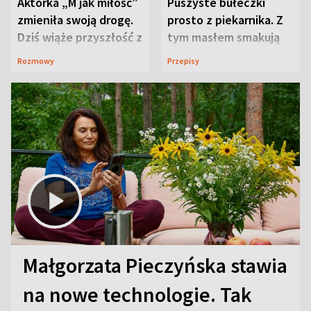
Aktorka „M jak miłość”
Puszyste bułeczki
zmieniła swoją drogę.
prosto z piekarnika. Z
Dziś wiąże przyszłość z
tym masłem smakują
neurobiologią
jeszcze lepiej
Rozmowy
Przepisy
Małgorzata Pieczyńska stawia
na nowe technologie. Tak