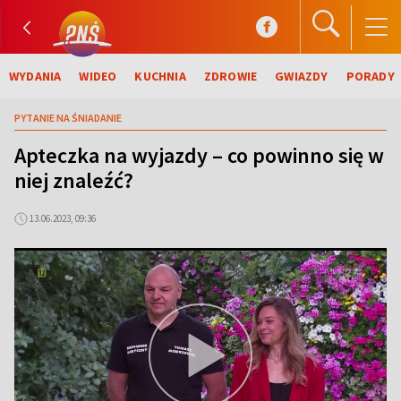
WYDANIA
WIDEO
KUCHNIA
ZDROWIE
GWIAZDY
PORADY
PYTANIE NA ŚNIADANIE
Apteczka na wyjazdy – co powinno się w
niej znaleźć?
13.06.2023, 09:36