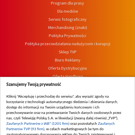
Program dla prasy
Dla mediów
Serwis fotograficzny
Merchandising (znaki)
Polityka Prywatności
Polityka przeciwdziałania nadużyciom i korupcji
Sklep TVP
Biuro Reklamy
Oferta Dystrybucyjna
Oferta Handlowa
Dostępność
Szanujemy Twoją prywatność
Moje zgody
Kliknij "Akceptuję i przechodzę do serwisu", aby wyrazić zgody na
Procedura zgłoszeń wewnętrznych
korzystanie z technologii automatycznego śledzenia i zbierania danych,
dostęp do informacji na Twoim urządzeniu końcowym i ich
przechowywanie oraz na przetwarzanie Twoich danych osobowych przez
nas, czyli Telewizję Polską S.A. w likwidacji (zwaną dalej również „TVP”),
Zaufanych Partnerów z IAB* (1201 firm)
oraz pozostałych
Zaufanych
Partnerów TVP (93 firm)
, w celach marketingowych (w tym do
zautomatyzowanego dopasowania reklam do Twoich zainteresowań i