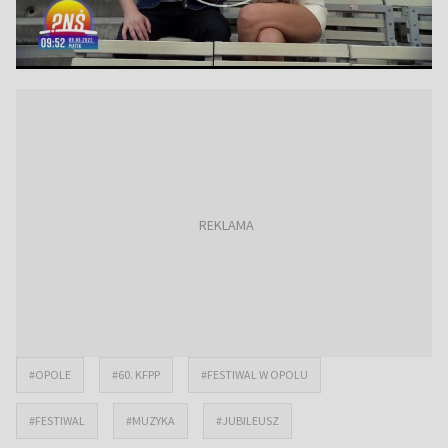
#OPOLE
#60. KFPP
#FESTIWAL W OPOLU
#FESTIWAL
#MUZYKA
#JUBILEUSZ