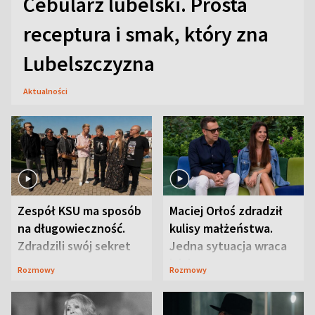
Cebularz lubelski. Prosta
receptura i smak, który zna
Lubelszczyzna
Aktualności
Zespół KSU ma sposób
Maciej Orłoś zdradził
na długowieczność.
kulisy małżeństwa.
Zdradzili swój sekret
Jedna sytuacja wraca
jak bumerang
Rozmowy
Rozmowy