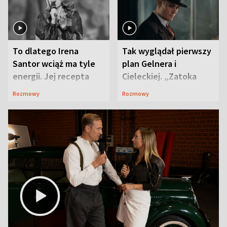
To dlatego Irena
Tak wyglądał pierwszy
Santor wciąż ma tyle
plan Gelnera i
energii. Jej recepta
Cieleckiej. „Zatoka
jest zaskakująco
szpiegów” od razu ich
Rozmowy
Rozmowy
prosta
zaskoczyła