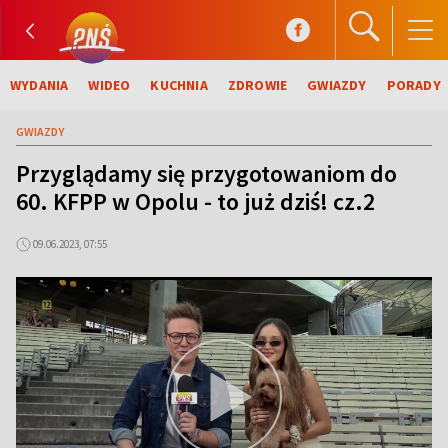
WYDANIA
WIDEO
KUCHNIA
ZDROWIE
GWIAZDY
PORADY
GWIAZDY
Przyglądamy się przygotowaniom do
60. KFPP w Opolu - to już dziś! cz.2
09.06.2023, 07:55