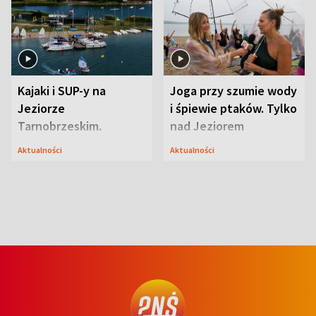
Kajaki i SUP-y na
Joga przy szumie wody
Jeziorze
i śpiewie ptaków. Tylko
Tarnobrzeskim.
nad Jeziorem
Przyrodnicy zwracają
Tarnobrzeskim
Aktualności
Aktualności
uwagę na coś jeszcze