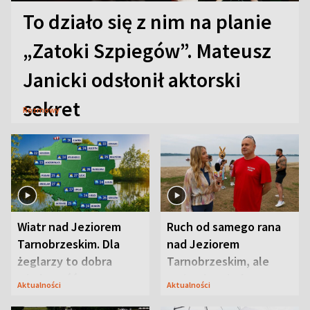
To działo się z nim na planie
„Zatoki Szpiegów”. Mateusz
Janicki odsłonił aktorski
sekret
Rozmowy
Wiatr nad Jeziorem
Ruch od samego rana
Tarnobrzeskim. Dla
nad Jeziorem
żeglarzy to dobra
Tarnobrzeskim, ale
wiadomość
ważna jest jedna
Aktualności
Aktualności
zasada