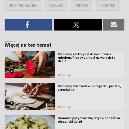
#KUCHNIA WŁOSKA
#GULASZ
#PIEROGI
#OSCYPEK
Więcej na ten temat
Pieczony ser koryciński na buraku z
miodem. Prosty pomysł na wyraziste
danie
Przepisy
Wędzony twarożek w pierogach – prosto,
a genialnie!
Przepisy
Domowe pyzy z kaczką. Szybki sposób na
elegancki obiad