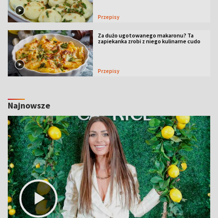
Przepisy
Za dużo ugotowanego makaronu? Ta
zapiekanka zrobi z niego kulinarne cudo
Przepisy
Najnowsze