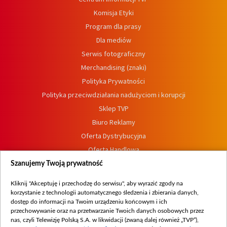
Komisja Etyki
Program dla prasy
Dla mediów
Serwis fotograficzny
Merchandising (znaki)
Polityka Prywatności
Polityka przeciwdziałania nadużyciom i korupcji
Sklep TVP
Biuro Reklamy
Oferta Dystrybucyjna
Oferta Handlowa
Dostępność
Szanujemy Twoją prywatność
Moje zgody
Kliknij "Akceptuję i przechodzę do serwisu", aby wyrazić zgody na
Procedura zgłoszeń wewnętrznych
korzystanie z technologii automatycznego śledzenia i zbierania danych,
dostęp do informacji na Twoim urządzeniu końcowym i ich
przechowywanie oraz na przetwarzanie Twoich danych osobowych przez
nas, czyli Telewizję Polską S.A. w likwidacji (zwaną dalej również „TVP”),