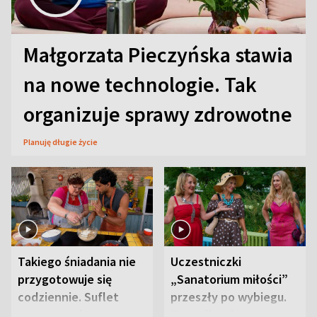
Małgorzata Pieczyńska stawia
na nowe technologie. Tak
organizuje sprawy zdrowotne
Planuję długie życie
Takiego śniadania nie
Uczestniczki
przygotowuje się
„Sanatorium miłości”
codziennie. Suflet
przeszły po wybiegu.
serowy zachwyca
Te stylizacje