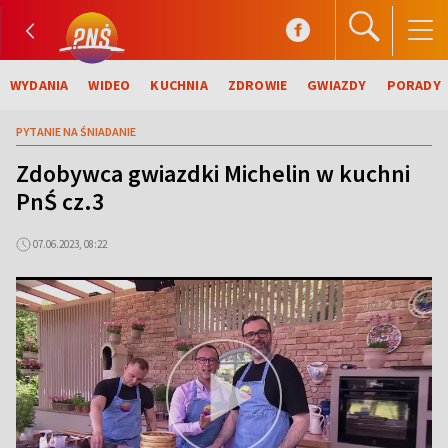
WYDANIA
WIDEO
KUCHNIA
ZDROWIE
GWIAZDY
PORADY
PYTANIE NA ŚNIADANIE
Zdobywca gwiazdki Michelin w kuchni
PnŚ cz.3
07.06.2023, 08:22