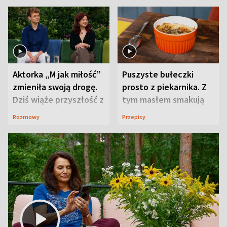
Aktorka „M jak miłość”
Puszyste bułeczki
zmieniła swoją drogę.
prosto z piekarnika. Z
Dziś wiąże przyszłość z
tym masłem smakują
neurobiologią
jeszcze lepiej
Rozmowy
Przepisy