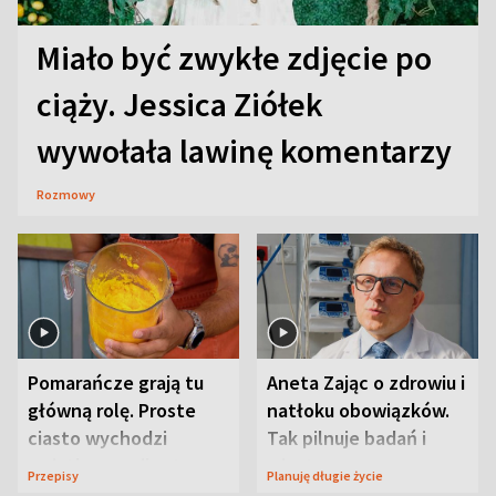
Miało być zwykłe zdjęcie po
ciąży. Jessica Ziółek
wywołała lawinę komentarzy
Rozmowy
Pomarańcze grają tu
Aneta Zając o zdrowiu i
główną rolę. Proste
natłoku obowiązków.
ciasto wychodzi
Tak pilnuje badań i
wyjątkowo wilgotne
wizyt
Przepisy
Planuję długie życie