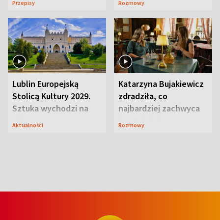
Przepisy
Rozmowy
smakiem
przyciągały wzrok
Lublin Europejską
Katarzyna Bujakiewicz
Stolicą Kultury 2029.
zdradziła, co
Sztuka wychodzi na
najbardziej zachwyca
ulice
ją w Lublinie
Aktualności
Rozmowy