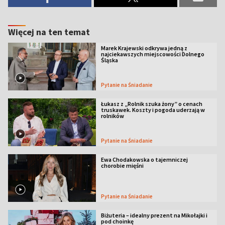
Więcej na ten temat
Marek Krajewski odkrywa jedną z
najciekawszych miejscowości Dolnego
Śląska
Pytanie na Śniadanie
Łukasz z „Rolnik szuka żony” o cenach
truskawek. Koszty i pogoda uderzają w
rolników
Pytanie na Śniadanie
Ewa Chodakowska o tajemniczej
chorobie mięśni
Pytanie na Śniadanie
Biżuteria – idealny prezent na Mikołajki i
pod choinkę