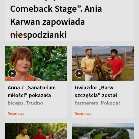
Comeback Stage”. Ania
Karwan zapowiada
niespodzianki
Rozmowy
Anna z „Sanatorium
Gwiazdor „Barw
miłości” pokazała
szczęścia” został
biceps. Trudno
farmerem. Pokazał
uwierzyć, co przeszła
swoje niezwykłe
Rozmowy
Rozmowy
wcześniej
ranczo