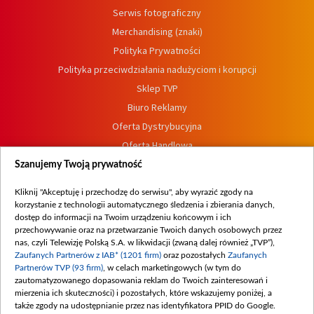
Serwis fotograficzny
Merchandising (znaki)
Polityka Prywatności
Polityka przeciwdziałania nadużyciom i korupcji
Sklep TVP
Biuro Reklamy
Oferta Dystrybucyjna
Oferta Handlowa
Dostępność
Szanujemy Twoją prywatność
Moje zgody
Kliknij "Akceptuję i przechodzę do serwisu", aby wyrazić zgody na
Procedura zgłoszeń wewnętrznych
korzystanie z technologii automatycznego śledzenia i zbierania danych,
dostęp do informacji na Twoim urządzeniu końcowym i ich
przechowywanie oraz na przetwarzanie Twoich danych osobowych przez
nas, czyli Telewizję Polską S.A. w likwidacji (zwaną dalej również „TVP”),
Zaufanych Partnerów z IAB* (1201 firm)
oraz pozostałych
Zaufanych
Partnerów TVP (93 firm)
, w celach marketingowych (w tym do
zautomatyzowanego dopasowania reklam do Twoich zainteresowań i
mierzenia ich skuteczności) i pozostałych, które wskazujemy poniżej, a
także zgody na udostępnianie przez nas identyfikatora PPID do Google.