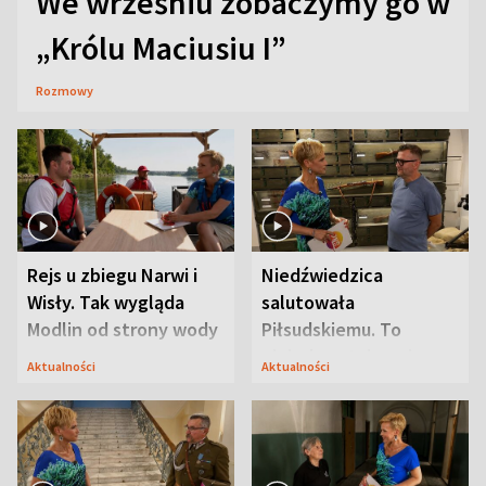
We wrześniu zobaczymy go w
„Królu Maciusiu I”
Rozmowy
Rejs u zbiegu Narwi i
Niedźwiedzica
Wisły. Tak wygląda
salutowała
Modlin od strony wody
Piłsudskiemu. To
niejedyna tajemnica
Aktualności
Aktualności
Modlina