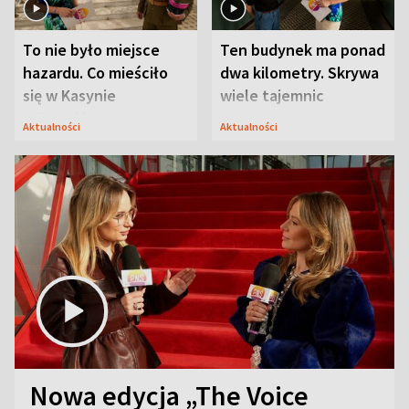
To nie było miejsce
Ten budynek ma ponad
hazardu. Co mieściło
dwa kilometry. Skrywa
się w Kasynie
wiele tajemnic
Oficerskim?
Aktualności
Aktualności
Nowa edycja „The Voice