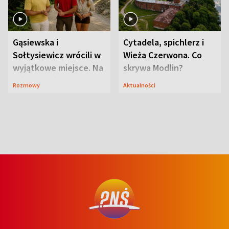
Gąsiewska i
Cytadela, spichlerz i
Sołtysiewicz wrócili w
Wieża Czerwona. Co
wyjątkowe miejsce. Na
skrywa Modlin?
szlaku czekał
Rozmowy
Aktualności
niedźwiedź