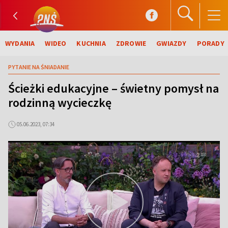
WYDANIA
WIDEO
KUCHNIA
ZDROWIE
GWIAZDY
PORADY
PYTANIE NA ŚNIADANIE
Ścieżki edukacyjne – świetny pomysł na
rodzinną wycieczkę
05.06.2023, 07:34