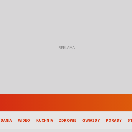
DANIA
WIDEO
KUCHNIA
ZDROWIE
GWIAZDY
PORADY
S