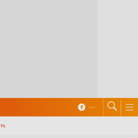
...
TYL