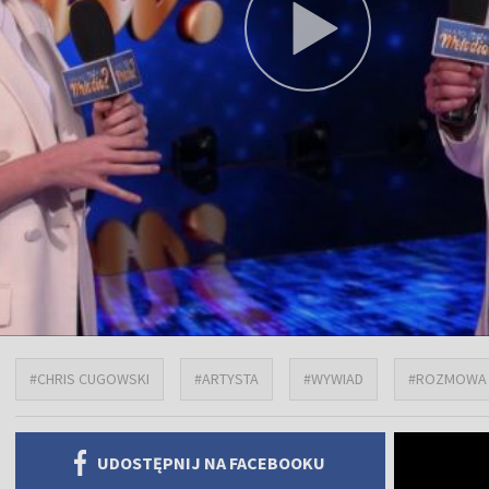
#CHRIS CUGOWSKI
#ARTYSTA
#WYWIAD
#ROZMOWA
UDOSTĘPNIJ NA FACEBOOKU