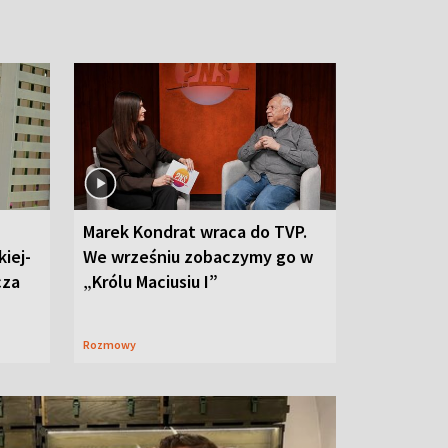
Marek Kondrat wraca do TVP.
iej-
We wrześniu zobaczymy go w
cza
„Królu Maciusiu I”
Rozmowy