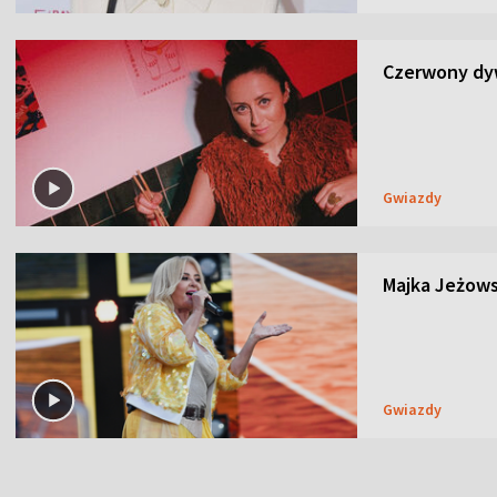
Czerwony dyw
Gwiazdy
Majka Jeżows
Gwiazdy