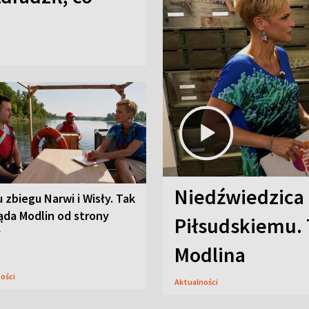
Niedźwiedzica
u zbiegu Narwi i Wisły. Tak
ąda Modlin od strony
Piłsudskiemu. 
y
Modlina
ności
Aktualności