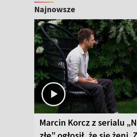
Najnowsze
Marcin Korcz z serialu „N
złe” ogłosił, że się żeni. 