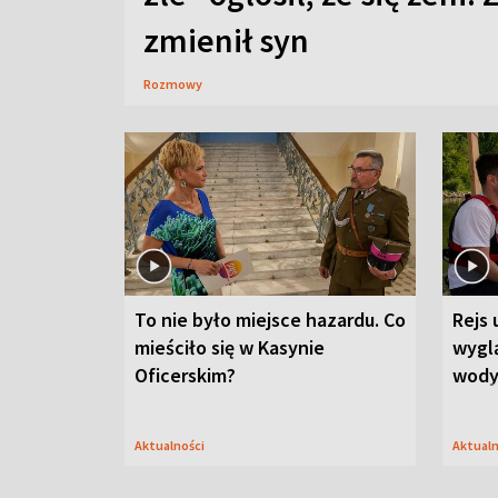
zmienił syn
Rozmowy
To nie było miejsce hazardu. Co
Rejs 
mieściło się w Kasynie
wygl
Oficerskim?
wod
Aktualności
Aktual