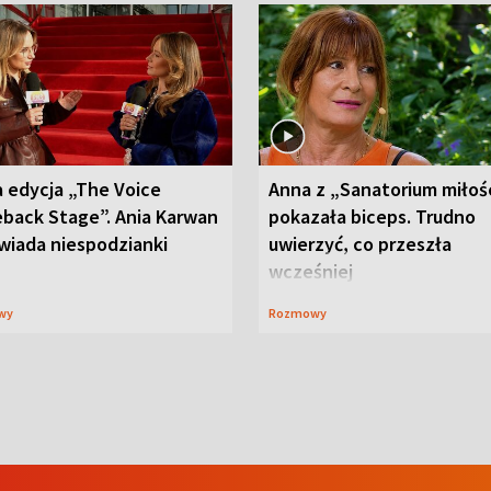
 edycja „The Voice
Anna z „Sanatorium miłoś
back Stage”. Ania Karwan
pokazała biceps. Trudno
wiada niespodzianki
uwierzyć, co przeszła
wcześniej
wy
Rozmowy