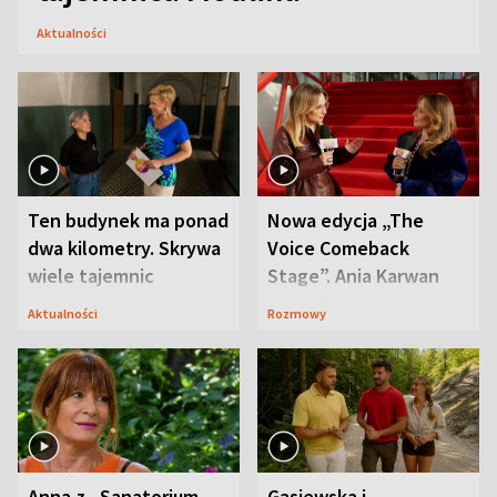
Aktualności
Ten budynek ma ponad
Nowa edycja „The
dwa kilometry. Skrywa
Voice Comeback
wiele tajemnic
Stage”. Ania Karwan
zapowiada
Aktualności
Rozmowy
niespodzianki
Anna z „Sanatorium
Gąsiewska i