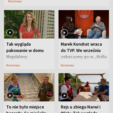
Rozmowy
Tak wygląda
Marek Kondrat wraca
pakowanie w domu
do TVP. We wrześniu
Magdaleny
zobaczymy go w „Królu
Waligórskiej-Lisieckiej.
Maciusiu I”
Rozmowy
Rozmowy
Mąż nie odpuszcza
To nie było miejsce
Rejs u zbiegu Narwi i