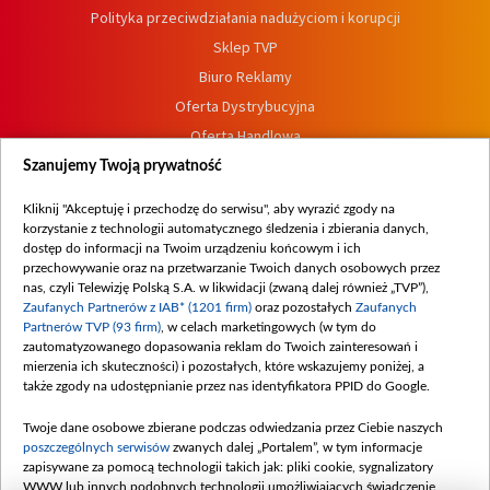
Polityka przeciwdziałania nadużyciom i korupcji
Sklep TVP
Biuro Reklamy
Oferta Dystrybucyjna
Oferta Handlowa
Dostępność
Szanujemy Twoją prywatność
Moje zgody
Kliknij "Akceptuję i przechodzę do serwisu", aby wyrazić zgody na
Procedura zgłoszeń wewnętrznych
korzystanie z technologii automatycznego śledzenia i zbierania danych,
dostęp do informacji na Twoim urządzeniu końcowym i ich
przechowywanie oraz na przetwarzanie Twoich danych osobowych przez
nas, czyli Telewizję Polską S.A. w likwidacji (zwaną dalej również „TVP”),
Zaufanych Partnerów z IAB* (1201 firm)
oraz pozostałych
Zaufanych
Partnerów TVP (93 firm)
, w celach marketingowych (w tym do
zautomatyzowanego dopasowania reklam do Twoich zainteresowań i
mierzenia ich skuteczności) i pozostałych, które wskazujemy poniżej, a
także zgody na udostępnianie przez nas identyfikatora PPID do Google.
Twoje dane osobowe zbierane podczas odwiedzania przez Ciebie naszych
poszczególnych serwisów
zwanych dalej „Portalem”, w tym informacje
zapisywane za pomocą technologii takich jak: pliki cookie, sygnalizatory
WWW lub innych podobnych technologii umożliwiających świadczenie