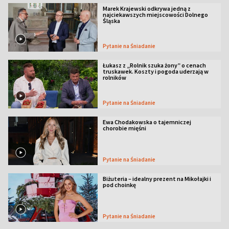
Marek Krajewski odkrywa jedną z
najciekawszych miejscowości Dolnego
Śląska
Pytanie na Śniadanie
Łukasz z „Rolnik szuka żony” o cenach
truskawek. Koszty i pogoda uderzają w
rolników
Pytanie na Śniadanie
Ewa Chodakowska o tajemniczej
chorobie mięśni
Pytanie na Śniadanie
Biżuteria – idealny prezent na Mikołajki i
pod choinkę
Pytanie na Śniadanie