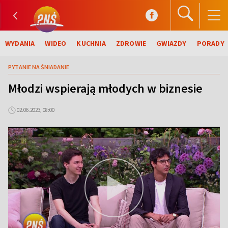
WYDANIA
WIDEO
KUCHNIA
ZDROWIE
GWIAZDY
PORADY
PYTANIE NA ŚNIADANIE
Młodzi wspierają młodych w biznesie
02.06.2023, 08:00