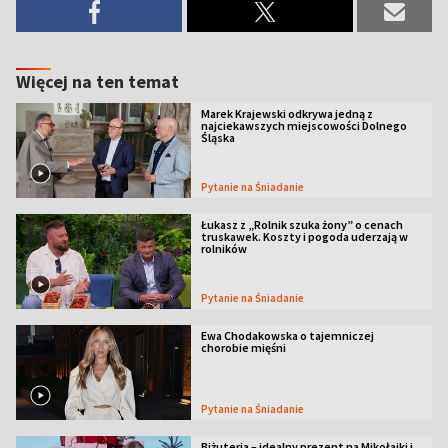
Więcej na ten temat
Marek Krajewski odkrywa jedną z
najciekawszych miejscowości Dolnego
Śląska
Pytanie na Śniadanie
Łukasz z „Rolnik szuka żony” o cenach
truskawek. Koszty i pogoda uderzają w
rolników
Pytanie na Śniadanie
Ewa Chodakowska o tajemniczej
chorobie mięśni
Pytanie na Śniadanie
Biżuteria – idealny prezent na Mikołajki i