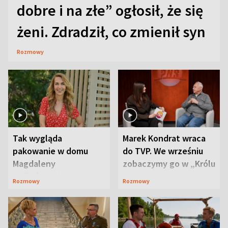
dobre i na złe” ogłosił, że się
żeni. Zdradził, co zmienił syn
Rozmowy
Tak wygląda
Marek Kondrat wraca
pakowanie w domu
do TVP. We wrześniu
Magdaleny
zobaczymy go w „Królu
Waligórskiej-Lisieckiej.
Maciusiu I”
Rozmowy
Rozmowy
Mąż nie odpuszcza