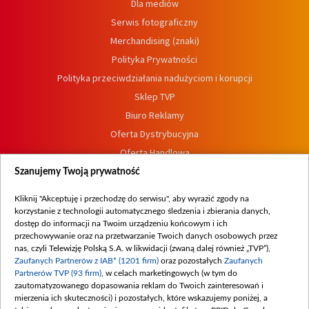
Dla mediów
Serwis fotograficzny
Merchandising (znaki)
Polityka Prywatności
Polityka przeciwdziałania nadużyciom i korupcji
Sklep TVP
Biuro Reklamy
Oferta Dystrybucyjna
Oferta Handlowa
Dostępność
Szanujemy Twoją prywatność
Moje zgody
Kliknij "Akceptuję i przechodzę do serwisu", aby wyrazić zgody na
Procedura zgłoszeń wewnętrznych
korzystanie z technologii automatycznego śledzenia i zbierania danych,
dostęp do informacji na Twoim urządzeniu końcowym i ich
przechowywanie oraz na przetwarzanie Twoich danych osobowych przez
nas, czyli Telewizję Polską S.A. w likwidacji (zwaną dalej również „TVP”),
Zaufanych Partnerów z IAB* (1201 firm)
oraz pozostałych
Zaufanych
Partnerów TVP (93 firm)
, w celach marketingowych (w tym do
zautomatyzowanego dopasowania reklam do Twoich zainteresowań i
mierzenia ich skuteczności) i pozostałych, które wskazujemy poniżej, a