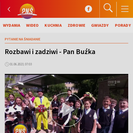
WYDANIA
WIDEO
KUCHNIA
ZDROWIE
GWIAZDY
PORADY
PYTANIE NA ŚNIADANIE
Rozbawi i zadziwi - Pan Buźka
01.06.2023, 07:03