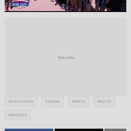
#DZIEŃ DZIECKA
#ZABAWA
#ŚMIECH
#RADOŚĆ
#PAN BUŹKA