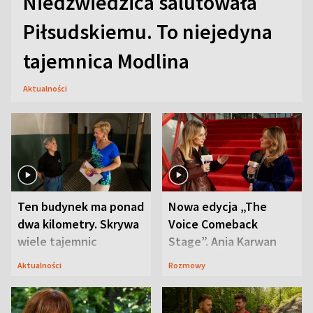
Niedźwiedzica salutowała
Piłsudskiemu. To niejedyna
tajemnica Modlina
Aktualności
Ten budynek ma ponad
Nowa edycja „The
dwa kilometry. Skrywa
Voice Comeback
wiele tajemnic
Stage”. Ania Karwan
zapowiada
Aktualności
Rozmowy
niespodzianki