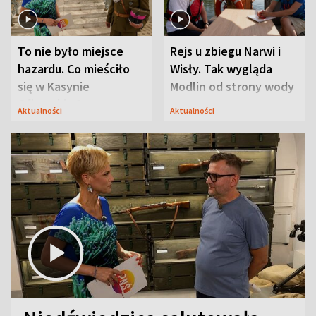
To nie było miejsce
Rejs u zbiegu Narwi i
hazardu. Co mieściło
Wisły. Tak wygląda
się w Kasynie
Modlin od strony wody
Oficerskim?
Aktualności
Aktualności