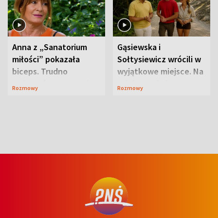
Anna z „Sanatorium
Gąsiewska i
miłości” pokazała
Sołtysiewicz wrócili w
biceps. Trudno
wyjątkowe miejsce. Na
uwierzyć, co przeszła
szlaku czekał
Rozmowy
Rozmowy
wcześniej
niedźwiedź