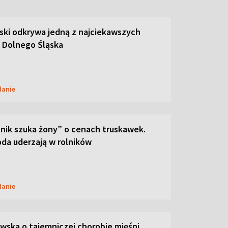
ski odkrywa jedną z najciekawszych
 Dolnego Śląska
danie
lnik szuka żony” o cenach truskawek.
oda uderzają w rolników
danie
ska o tajemniczej chorobie mięśni