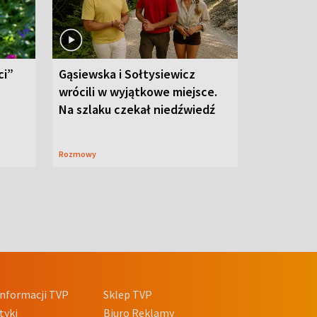
ci”
Gąsiewska i Sołtysiewicz
wrócili w wyjątkowe miejsce.
Na szlaku czekał niedźwiedź
Rozmowy
nformacji TVP
Sklep TVP
tyki
Biuro Reklamy