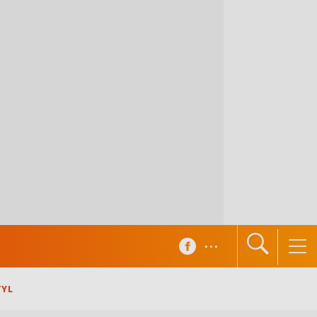
...
TYL