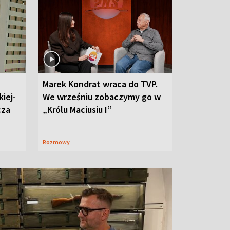
Marek Kondrat wraca do TVP.
iej-
We wrześniu zobaczymy go w
cza
„Królu Maciusiu I”
Rozmowy