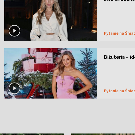
Pytanie na Śnia
Biżuteria – i
Pytanie na Śnia