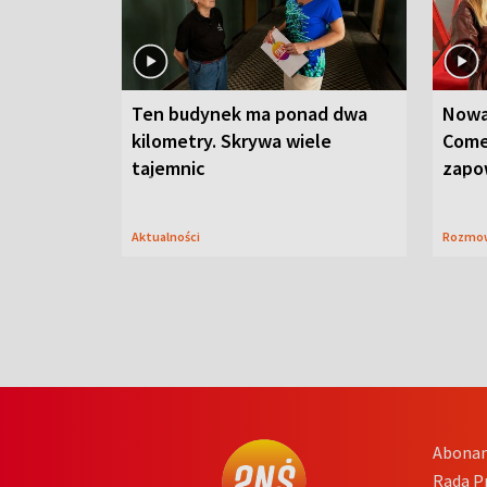
Ten budynek ma ponad dwa
Nowa
kilometry. Skrywa wiele
Come
tajemnic
zapo
Aktualności
Rozmo
Abona
Rada 