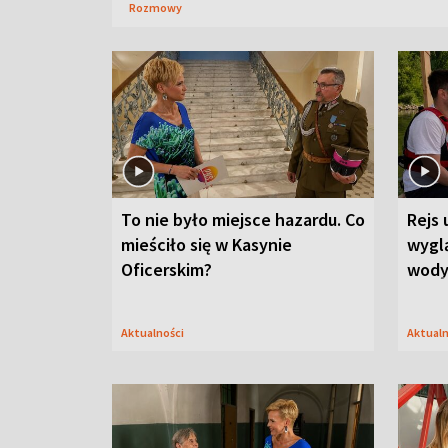
Rozmowy
To nie było miejsce hazardu. Co
Rejs 
mieściło się w Kasynie
wygl
Oficerskim?
wod
Aktualności
Aktual