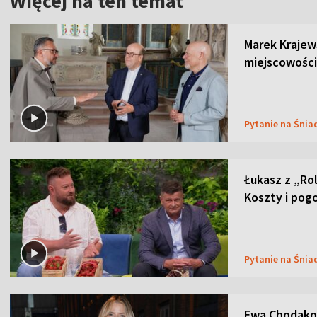
Więcej na ten temat
Marek Krajew
miejscowości
Pytanie na Śnia
Łukasz z „Ro
Koszty i pog
Pytanie na Śnia
Ewa Chodakow