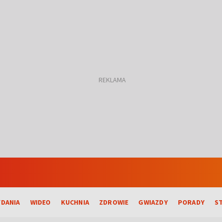
DANIA
WIDEO
KUCHNIA
ZDROWIE
GWIAZDY
PORADY
S