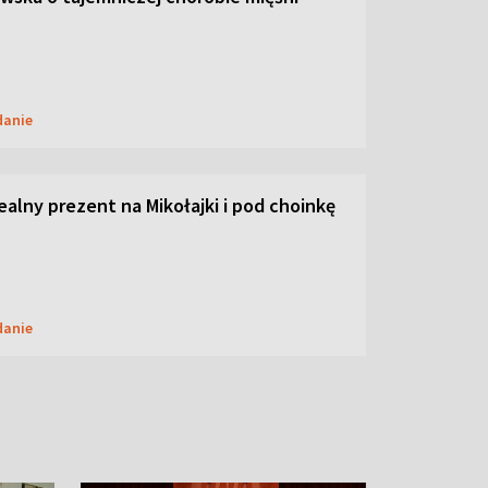
danie
dealny prezent na Mikołajki i pod choinkę
danie