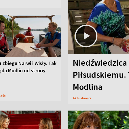
Niedźwiedzica
u zbiegu Narwi i Wisły. Tak
ąda Modlin od strony
Piłsudskiemu. 
y
Modlina
ności
Aktualności