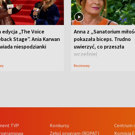
 edycja „The Voice
Anna z „Sanatorium miłoś
back Stage”. Ania Karwan
pokazała biceps. Trudno
wiada niespodzianki
uwierzyć, co przeszła
wcześniej
wy
Rozmowy
ment TVP
Konkursy
Centrum i
Programowa
Zgłoś program (ROPAT)
Komisja E