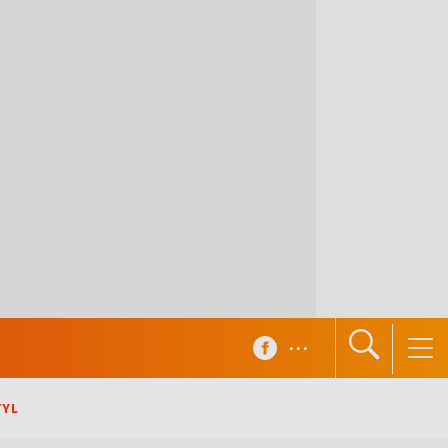
...
TYL