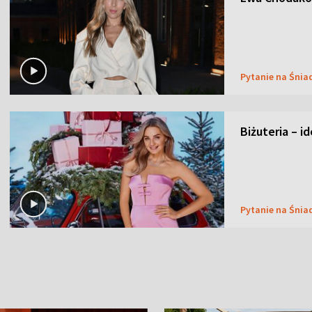
Pytanie na Śnia
Biżuteria – i
Pytanie na Śnia