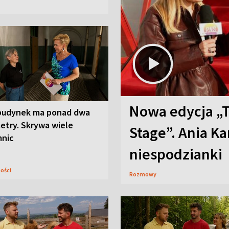
Nowa edycja „
budynek ma ponad dwa
etry. Skrywa wiele
Stage”. Ania K
mnic
niespodzianki
ności
Rozmowy