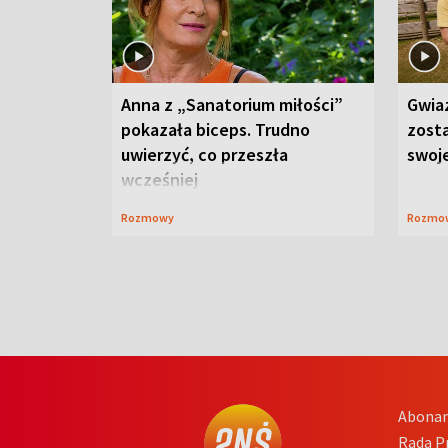
Anna z „Sanatorium miłości”
Gwia
pokazała biceps. Trudno
zost
uwierzyć, co przeszła
swoj
wcześniej
Rozmowy
Rozmo
Abona
Rada 