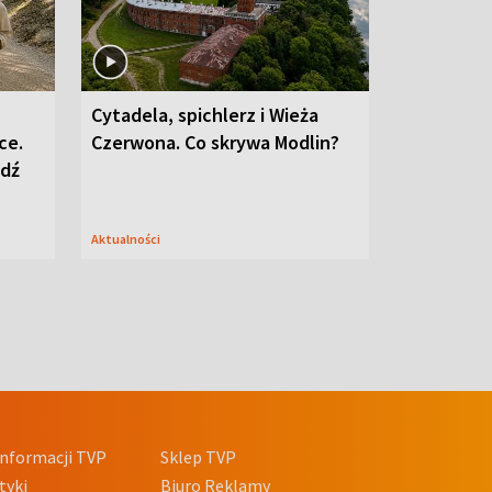
Cytadela, spichlerz i Wieża
ce.
Czerwona. Co skrywa Modlin?
edź
Aktualności
nformacji TVP
Sklep TVP
tyki
Biuro Reklamy