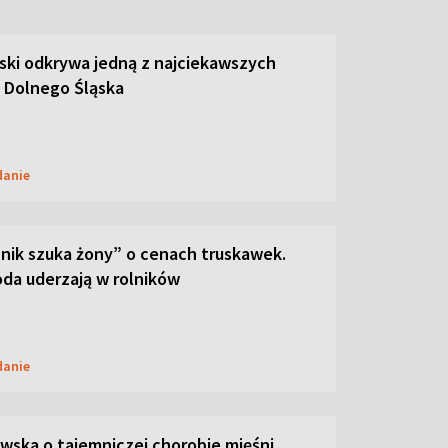
ski odkrywa jedną z najciekawszych
 Dolnego Śląska
danie
lnik szuka żony” o cenach truskawek.
oda uderzają w rolników
danie
ska o tajemniczej chorobie mięśni