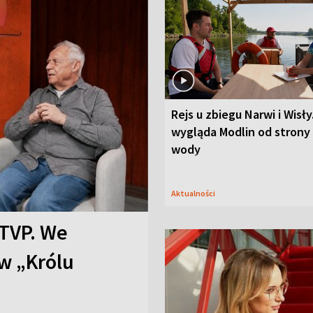
Rejs u zbiegu Narwi i Wisły
wygląda Modlin od strony
wody
Aktualności
TVP. We
w „Królu