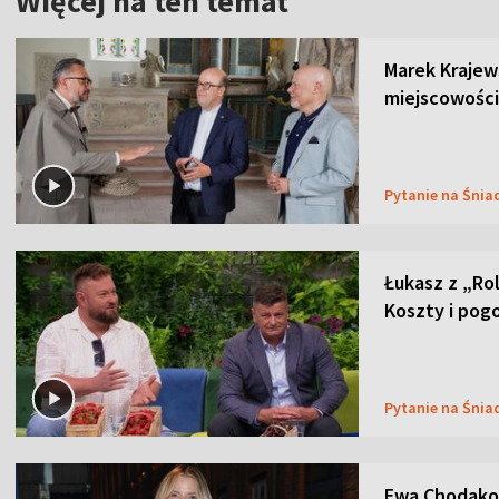
Więcej na ten temat
Marek Krajew
miejscowości
Pytanie na Śnia
Łukasz z „Ro
Koszty i pog
Pytanie na Śnia
Ewa Chodakow