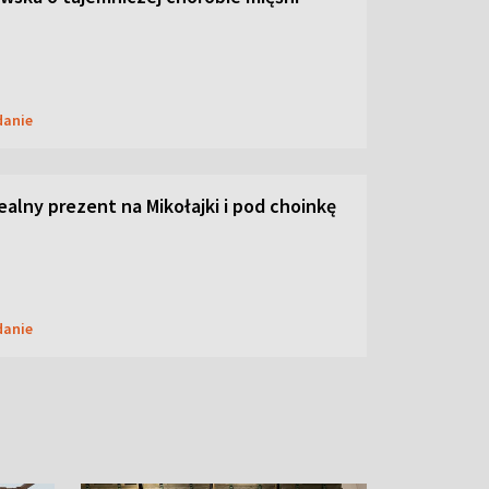
danie
dealny prezent na Mikołajki i pod choinkę
danie