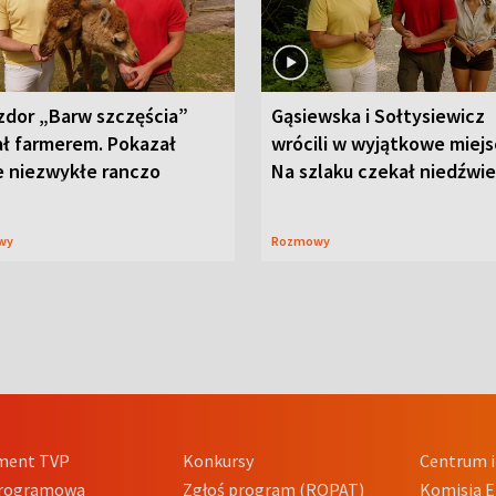
zdor „Barw szczęścia”
Gąsiewska i Sołtysiewicz
ał farmerem. Pokazał
wrócili w wyjątkowe miejs
e niezwykłe ranczo
Na szlaku czekał niedźwi
wy
Rozmowy
ment TVP
Konkursy
Centrum i
Programowa
Zgłoś program (ROPAT)
Komisja E