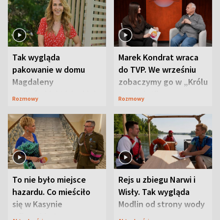
Tak wygląda
Marek Kondrat wraca
pakowanie w domu
do TVP. We wrześniu
Magdaleny
zobaczymy go w „Królu
Waligórskiej-Lisieckiej.
Maciusiu I”
Rozmowy
Rozmowy
Mąż nie odpuszcza
To nie było miejsce
Rejs u zbiegu Narwi i
hazardu. Co mieściło
Wisły. Tak wygląda
się w Kasynie
Modlin od strony wody
Oficerskim?