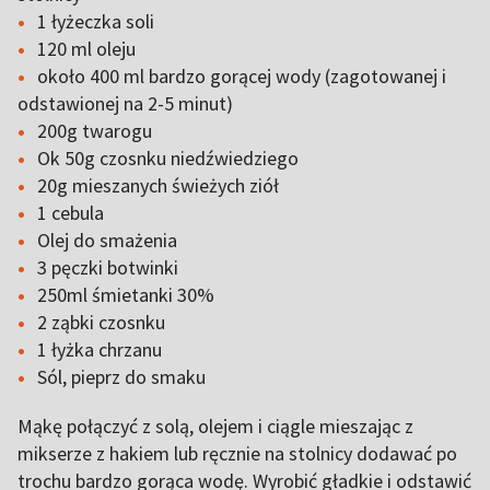
1 łyżeczka soli
120 ml oleju
około 400 ml bardzo gorącej wody (zagotowanej i
odstawionej na 2-5 minut)
200g twarogu
Ok 50g czosnku niedźwiedziego
20g mieszanych świeżych ziół
1 cebula
Olej do smażenia
3 pęczki botwinki
250ml śmietanki 30%
2 ząbki czosnku
1 łyżka chrzanu
Sól, pieprz do smaku
Mąkę połączyć z solą, olejem i ciągle mieszając z
mikserze z hakiem lub ręcznie na stolnicy dodawać po
trochu bardzo gorąca wodę. Wyrobić gładkie i odstawić