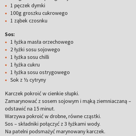
1 pęczek dymki
100g groszku cukrowego
1 ząbek czosnku
Sos:
1 łyżka masła orzechowego
2 łyżki sosu sojowego
1 łyżka sosu chilli
1 łyżka cukru
1 łyżka sosu ostrygowego
Sok z ½ cytryny
Karczek pokroić w cienkie słupki.
Zamarynować z sosem sojowym i mąką ziemniaczaną –
odstawić na 15 minut.
Warzywa pokroić w drobne, równe cząstki.
Sos – składniki połączyć z 3 łyżkami wody.
Na patelni podsmażyć marynowany karczek.