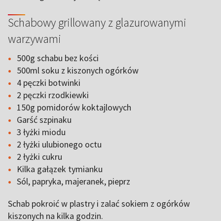
Schabowy grillowany z glazurowanymi
warzywami
500g schabu bez kości
500ml soku z kiszonych ogórków
4 pęczki botwinki
2 pęczki rzodkiewki
150g pomidorów koktajlowych
Garść szpinaku
3 łyżki miodu
2 łyżki ulubionego octu
2 łyżki cukru
Kilka gałązek tymianku
Sól, papryka, majeranek, pieprz
Schab pokroić w plastry i zalać sokiem z ogórków
kiszonych na kilka godzin.