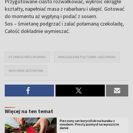
Przygotowane ciasto rozwałkować, wykroić okrągłe
kształty, napełniać masa z rabarbaru i ulepić. Gotować
do momentu aż wypłyną i podać z sosem.
Sos – śmietanę podgrzać i zalać połamaną czekoladę,
Całość dokładnie wymieszać.
#TOMASZ KRÓLIKOWSKI
#MAGDALENA PUŁTORAK-GADOMSKA
#KUCHNIA SEZONOWA
Więcej na ten temat
Pieczony ser koryciński na buraku z
miodem. Prosty pomysł na wyraziste
danie