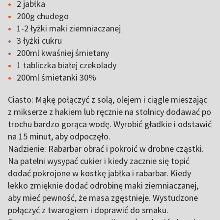
2 jabłka
200g chudego
1-2 łyżki maki ziemniaczanej
3 łyżki cukru
200ml kwaśniej śmietany
1 tabliczka białej czekolady
200ml śmietanki 30%
Ciasto: Mąkę połączyć z solą, olejem i ciągle mieszając
z mikserze z hakiem lub ręcznie na stolnicy dodawać po
trochu bardzo gorąca wodę. Wyrobić gładkie i odstawić
na 15 minut, aby odpoczęło.
Nadzienie: Rabarbar obrać i pokroić w drobne cząstki.
Na patelni wysypać cukier i kiedy zacznie się topić
dodać pokrojone w kostkę jabłka i rabarbar. Kiedy
lekko zmięknie dodać odrobinę maki ziemniaczanej,
aby mieć pewność, że masa zgęstnieje. Wystudzone
połączyć z twarogiem i doprawić do smaku.