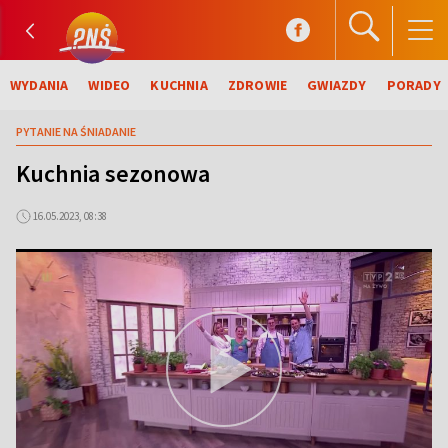
WYDANIA
WIDEO
KUCHNIA
ZDROWIE
GWIAZDY
PORADY
PYTANIE NA ŚNIADANIE
Kuchnia sezonowa
16.05.2023, 08:38