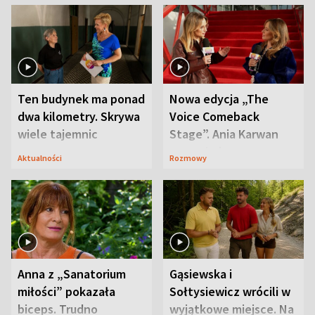
Ten budynek ma ponad
Nowa edycja „The
dwa kilometry. Skrywa
Voice Comeback
wiele tajemnic
Stage”. Ania Karwan
zapowiada
Aktualności
Rozmowy
niespodzianki
Anna z „Sanatorium
Gąsiewska i
miłości” pokazała
Sołtysiewicz wrócili w
biceps. Trudno
wyjątkowe miejsce. Na