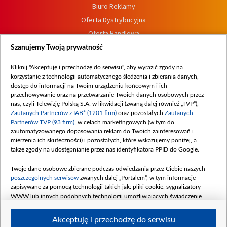
Biuro Reklamy
Oferta Dystrybucyjna
Oferta Handlowa
Dostępność
Szanujemy Twoją prywatność
Moje zgody
Kliknij "Akceptuję i przechodzę do serwisu", aby wyrazić zgody na
Procedura zgłoszeń wewnętrznych
korzystanie z technologii automatycznego śledzenia i zbierania danych,
dostęp do informacji na Twoim urządzeniu końcowym i ich
przechowywanie oraz na przetwarzanie Twoich danych osobowych przez
nas, czyli Telewizję Polską S.A. w likwidacji (zwaną dalej również „TVP”),
Zaufanych Partnerów z IAB* (1201 firm)
oraz pozostałych
Zaufanych
Partnerów TVP (93 firm)
, w celach marketingowych (w tym do
zautomatyzowanego dopasowania reklam do Twoich zainteresowań i
mierzenia ich skuteczności) i pozostałych, które wskazujemy poniżej, a
także zgody na udostępnianie przez nas identyfikatora PPID do Google.
Twoje dane osobowe zbierane podczas odwiedzania przez Ciebie naszych
poszczególnych serwisów
zwanych dalej „Portalem”, w tym informacje
zapisywane za pomocą technologii takich jak: pliki cookie, sygnalizatory
WWW lub innych podobnych technologii umożliwiających świadczenie
dopasowanych i bezpiecznych usług, personalizację treści oraz reklam,
udostępnianie funkcji mediów społecznościowych oraz analizowanie ruchu
Akceptuję i przechodzę do serwisu
w Internecie.