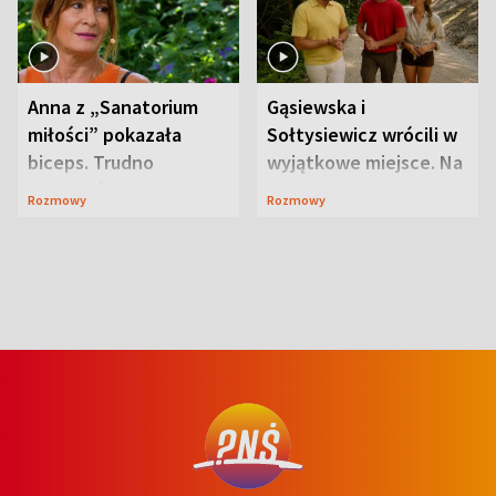
Anna z „Sanatorium
Gąsiewska i
miłości” pokazała
Sołtysiewicz wrócili w
biceps. Trudno
wyjątkowe miejsce. Na
uwierzyć, co przeszła
szlaku czekał
Rozmowy
Rozmowy
wcześniej
niedźwiedź