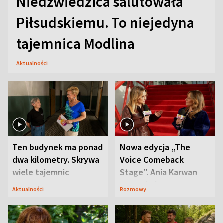
Niedźwiedzica salutowała
Piłsudskiemu. To niejedyna
tajemnica Modlina
Aktualności
Ten budynek ma ponad
Nowa edycja „The
dwa kilometry. Skrywa
Voice Comeback
wiele tajemnic
Stage”. Ania Karwan
zapowiada
Aktualności
Rozmowy
niespodzianki