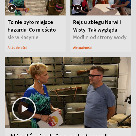
To nie było miejsce
Rejs u zbiegu Narwi i
hazardu. Co mieściło
Wisły. Tak wygląda
się w Kasynie
Modlin od strony wody
Oficerskim?
Aktualności
Aktualności