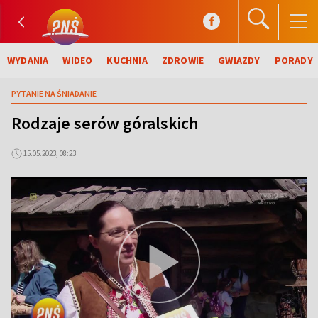
WYDANIA
WIDEO
KUCHNIA
ZDROWIE
GWIAZDY
PORADY
PYTANIE NA ŚNIADANIE
Rodzaje serów góralskich
15.05.2023, 08:23