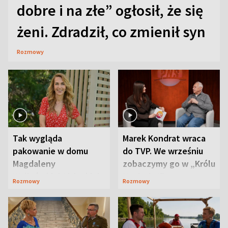
dobre i na złe” ogłosił, że się
żeni. Zdradził, co zmienił syn
Rozmowy
Tak wygląda
Marek Kondrat wraca
pakowanie w domu
do TVP. We wrześniu
Magdaleny
zobaczymy go w „Królu
Waligórskiej-Lisieckiej.
Maciusiu I”
Rozmowy
Rozmowy
Mąż nie odpuszcza