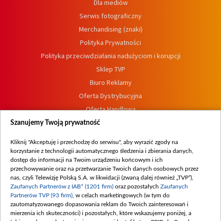
Dla mediów
Serwis fotograficzny
Merchandising (znaki)
Polityka Prywatności
Polityka przeciwdziałania nadużyciom i korupcji
Sklep TVP
Biuro Reklamy
Oferta Dystrybucyjna
Oferta Handlowa
Dostępność
Szanujemy Twoją prywatność
Moje zgody
Kliknij "Akceptuję i przechodzę do serwisu", aby wyrazić zgody na
Procedura zgłoszeń wewnętrznych
korzystanie z technologii automatycznego śledzenia i zbierania danych,
dostęp do informacji na Twoim urządzeniu końcowym i ich
przechowywanie oraz na przetwarzanie Twoich danych osobowych przez
nas, czyli Telewizję Polską S.A. w likwidacji (zwaną dalej również „TVP”),
Zaufanych Partnerów z IAB* (1201 firm)
oraz pozostałych
Zaufanych
Partnerów TVP (93 firm)
, w celach marketingowych (w tym do
zautomatyzowanego dopasowania reklam do Twoich zainteresowań i
mierzenia ich skuteczności) i pozostałych, które wskazujemy poniżej, a