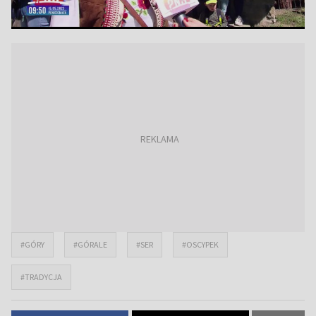
#GÓRY
#GÓRALE
#SER
#OSCYPEK
#TRADYCJA