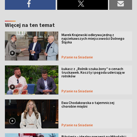
Więcej na ten temat
Marek Krajewski odkrywa jedną z
najciekawszych miejscowości Dolnego
Śląska
Pytanie na Śniadanie
Łukasz z „Rolnik szuka żony” o cenach
truskawek. Koszty i pogoda uderzają w
rolników
Pytanie na Śniadanie
Ewa Chodakowska o tajemniczej
chorobie mięśni
Pytanie na Śniadanie
Biżuteria – idealny prezent na Mikołajki i