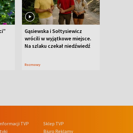
ci”
Gąsiewska i Sołtysiewicz
wrócili w wyjątkowe miejsce.
Na szlaku czekał niedźwiedź
Rozmowy
nformacji TVP
Sklep TVP
tyki
Biuro Reklamy