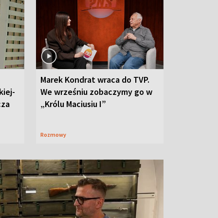
Marek Kondrat wraca do TVP.
iej-
We wrześniu zobaczymy go w
cza
„Królu Maciusiu I”
Rozmowy