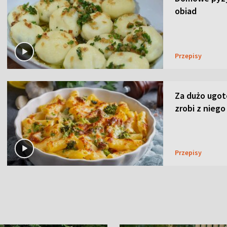
obiad
Przepisy
Za dużo ugo
zrobi z niego
Przepisy