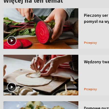
Więcej na ten temat
Pieczony ser
pomysł na wy
Przepisy
Wędzony twar
Przepisy
Domowe pyzy 