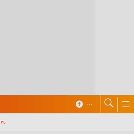
...
TYL