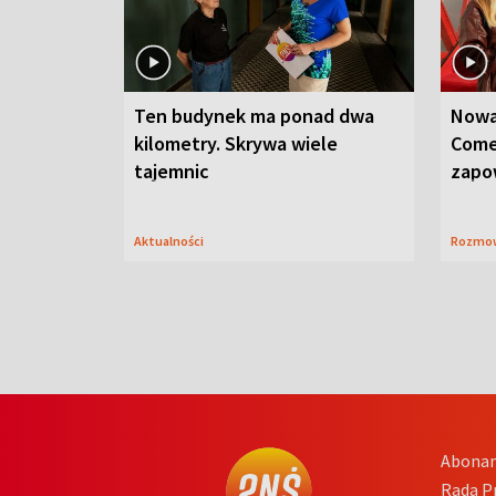
Ten budynek ma ponad dwa
Nowa
kilometry. Skrywa wiele
Come
tajemnic
zapo
Aktualności
Rozmo
Abona
Rada 