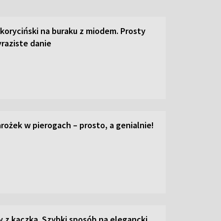
 koryciński na buraku z miodem. Prosty
raziste danie
ożek w pierogach – prosto, a genialnie!
z kaczką. Szybki sposób na elegancki