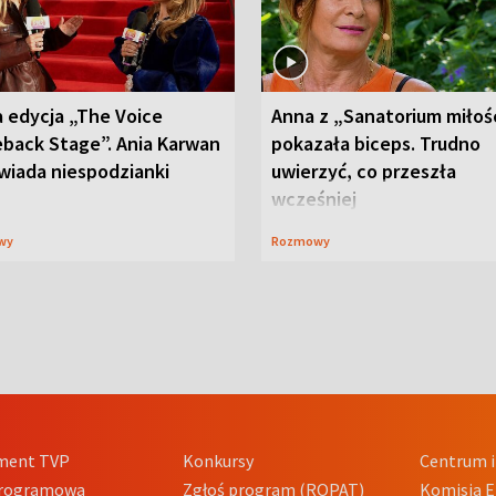
 edycja „The Voice
Anna z „Sanatorium miłoś
back Stage”. Ania Karwan
pokazała biceps. Trudno
wiada niespodzianki
uwierzyć, co przeszła
wcześniej
wy
Rozmowy
ment TVP
Konkursy
Centrum i
Programowa
Zgłoś program (ROPAT)
Komisja E