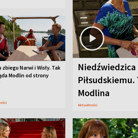
Niedźwiedzica
u zbiegu Narwi i Wisły. Tak
ąda Modlin od strony
Piłsudskiemu. 
y
Modlina
ności
Aktualności