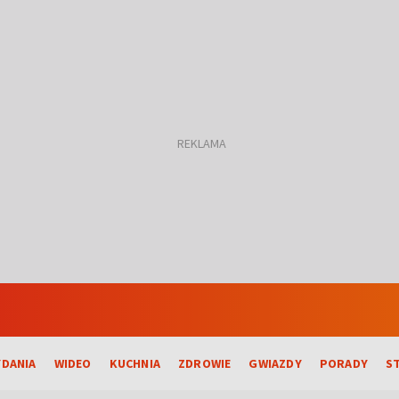
DANIA
WIDEO
KUCHNIA
ZDROWIE
GWIAZDY
PORADY
S