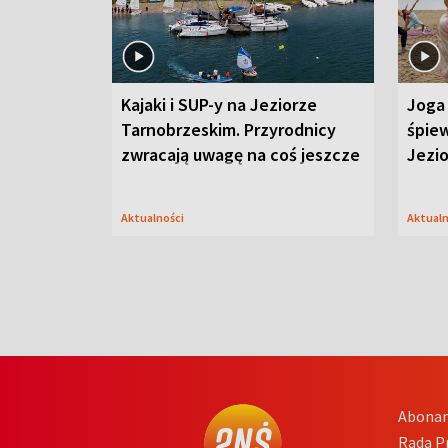
Kajaki i SUP-y na Jeziorze
Joga 
Tarnobrzeskim. Przyrodnicy
śpiew
zwracają uwagę na coś jeszcze
Jezi
Aktualności
Aktual
Abona
Rada 