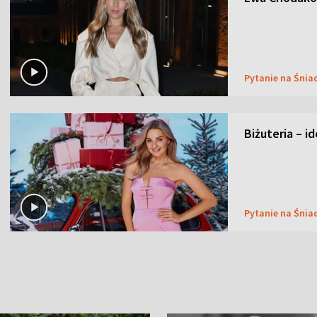
Pytanie na Śnia
Biżuteria – i
Pytanie na Śnia