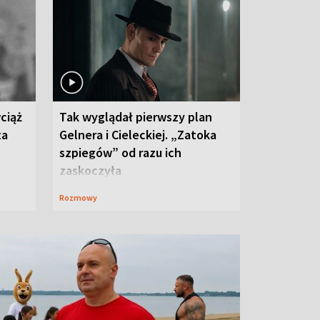
ciąż
Tak wyglądał pierwszy plan
ta
Gelnera i Cieleckiej. „Zatoka
szpiegów” od razu ich
zaskoczyła
Rozmowy