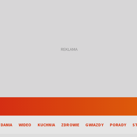
DANIA
WIDEO
KUCHNIA
ZDROWIE
GWIAZDY
PORADY
S