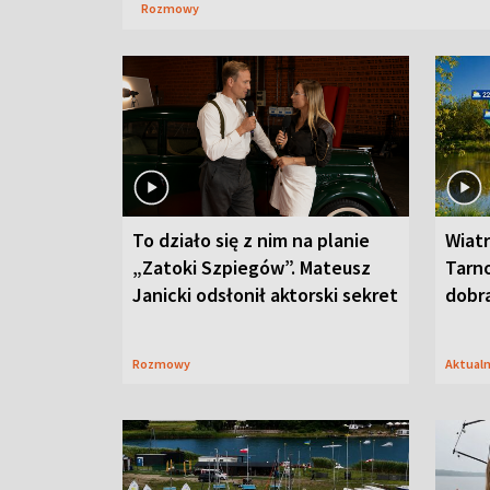
Rozmowy
To działo się z nim na planie
Wiat
„Zatoki Szpiegów”. Mateusz
Tarno
Janicki odsłonił aktorski sekret
dobr
Rozmowy
Aktual