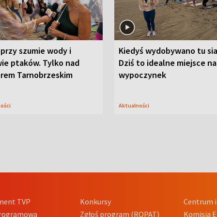
przy szumie wody i
Kiedyś wydobywano tu sia
ie ptaków. Tylko nad
Dziś to idealne miejsce na
orem Tarnobrzeskim
wypoczynek
ności
Aktualności
ment TVP
Konkursy
Centrum i
Programowa
Zgłoś program (ROPAT)
Komisja E