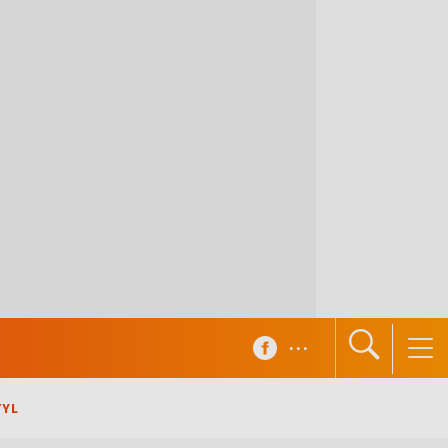
...
TYL