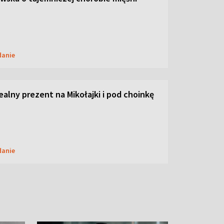
danie
dealny prezent na Mikołajki i pod choinkę
danie