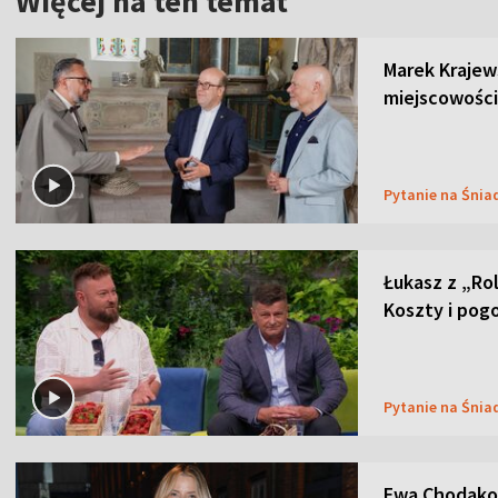
Więcej na ten temat
Marek Krajew
miejscowości
Pytanie na Śnia
Łukasz z „Ro
Koszty i pog
Pytanie na Śnia
Ewa Chodakow