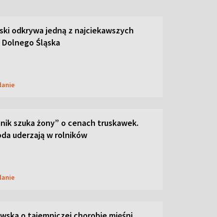
ski odkrywa jedną z najciekawszych
 Dolnego Śląska
danie
lnik szuka żony” o cenach truskawek.
oda uderzają w rolników
danie
ska o tajemniczej chorobie mięśni