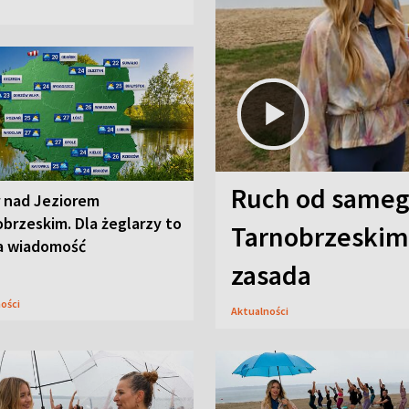
Ruch od sameg
r nad Jeziorem
brzeskim. Dla żeglarzy to
Tarnobrzeskim,
a wiadomość
zasada
ności
Aktualności