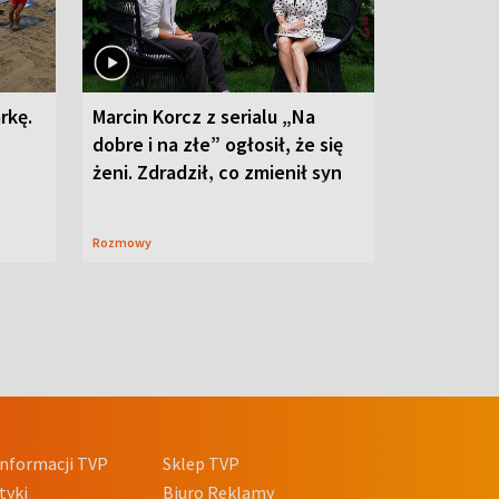
rkę.
Marcin Korcz z serialu „Na
dobre i na złe” ogłosił, że się
żeni. Zdradził, co zmienił syn
Rozmowy
nformacji TVP
Sklep TVP
tyki
Biuro Reklamy