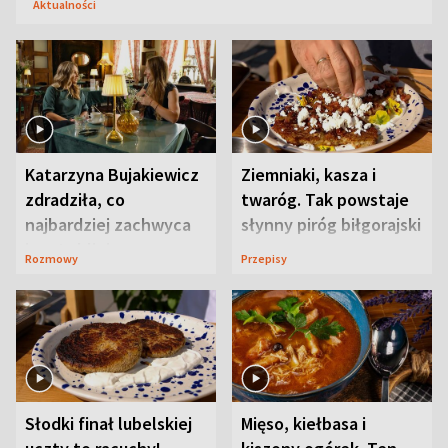
Aktualności
Katarzyna Bujakiewicz
Ziemniaki, kasza i
zdradziła, co
twaróg. Tak powstaje
najbardziej zachwyca
słynny piróg biłgorajski
ją w Lublinie
Rozmowy
Przepisy
Słodki finał lubelskiej
Mięso, kiełbasa i