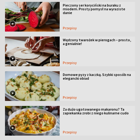
Pieczony ser koryciński na buraku z
miodem. Prosty pomysł na wyraziste
danie
Przepisy
Wędzony twarożek w pierogach – prosto,
a genialnie!
Przepisy
Domowe pyzy z kaczką. Szybki sposób na
elegancki obiad
Przepisy
Za dużo ugotowanego makaronu? Ta
zapiekanka zrobi z niego kulinarne cudo
Przepisy