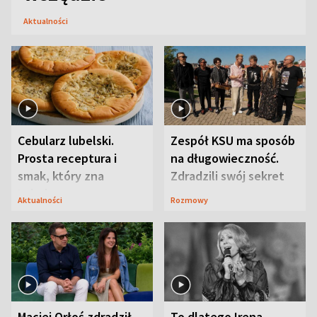
Aktualności
Cebularz lubelski.
Zespół KSU ma sposób
Prosta receptura i
na długowieczność.
smak, który zna
Zdradzili swój sekret
Lubelszczyzna
Aktualności
Rozmowy
Maciej Orłoś zdradził
To dlatego Irena