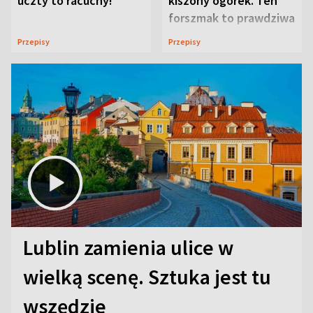
uczty to racuchy!
kiszony ogórek. Ten
forszmak to prawdziwa
uczta
Przepisy
Przepisy
Lublin zamienia ulice w
wielką scenę. Sztuka jest tu
wszędzie