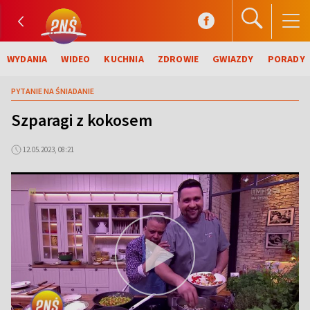
WYDANIA
WIDEO
KUCHNIA
ZDROWIE
GWIAZDY
PORADY
PYTANIE NA ŚNIADANIE
Szparagi z kokosem
12.05.2023, 08:21