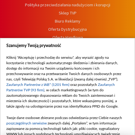
Polityka przeciwdziałania nadużyciom i korupcji
Sklep TVP
Biuro Reklamy
Oferta Dystrybucyjna
Oferta Handlowa
Dostępność
Szanujemy Twoją prywatność
Moje zgody
Kliknij "Akceptuję i przechodzę do serwisu", aby wyrazić zgody na
Procedura zgłoszeń wewnętrznych
korzystanie z technologii automatycznego śledzenia i zbierania danych,
dostęp do informacji na Twoim urządzeniu końcowym i ich
przechowywanie oraz na przetwarzanie Twoich danych osobowych przez
nas, czyli Telewizję Polską S.A. w likwidacji (zwaną dalej również „TVP”),
Zaufanych Partnerów z IAB* (1201 firm)
oraz pozostałych
Zaufanych
Partnerów TVP (93 firm)
, w celach marketingowych (w tym do
zautomatyzowanego dopasowania reklam do Twoich zainteresowań i
mierzenia ich skuteczności) i pozostałych, które wskazujemy poniżej, a
także zgody na udostępnianie przez nas identyfikatora PPID do Google.
Twoje dane osobowe zbierane podczas odwiedzania przez Ciebie naszych
poszczególnych serwisów
zwanych dalej „Portalem”, w tym informacje
zapisywane za pomocą technologii takich jak: pliki cookie, sygnalizatory
WWW lub innych podobnych technologii umożliwiających świadczenie